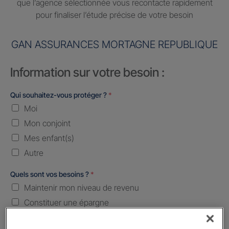
que l’agence sélectionnée vous recontacte rapidement
pour finaliser l’étude précise de votre besoin
GAN ASSURANCES MORTAGNE REPUBLIQUE
Information sur votre besoin :
Qui souhaitez-vous protéger ?
*
Moi
Mon conjoint
Mes enfant(s)
Autre
Quels sont vos besoins ?
*
Maintenir mon niveau de revenu
Constituer une épargne
Transmettre mon patrimoine