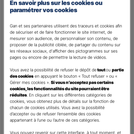
Percevoir un complément de revenu
En savoir plus sur les cookies ou
paramétrer vos cookies
Optimiser ma fiscalité
Autre besoin
Gan et ses partenaires utilisent des traceurs et cookies afin
Plusieurs choix possibles
de sécuriser et de faire fonctionner le site internet, de
Vos informations :
mesurer son audience, de personnaliser son contenu, de
proposer de la publicité ciblée, de partager du contenu sur
les réseaux sociaux, d'afficher des pictogrammes sur ses
Etes-vous déjà client Gan assurances ?
*
pages ou encore de permettre la lecture de vidéos.
Oui
Non
Vous avez la possibilité de refuser le dépôt de
tout
ou
partie
des cookies
en appuyant le bouton « Tout refuser » ou «
Civilité
*
Gérer mes cookies ».
Si vous n’acceptez pas certains
cookies, les fonctionnalités du site pourraient être
Madame
réduites
. En cliquant sur les différentes catégories de
Monsieur
cookies, vous obtenez plus de détails sur la fonction de
chacun de cookies utilisés. Vous avez la possibilité
Contact
*
d’accepter ou de refuser l’ensemble des cookies
appartenant à l’une ou l’autre de ces catégories.
First
Last
Vous pouvez revenir sur cette interface, à tout moment, et
Votre profession