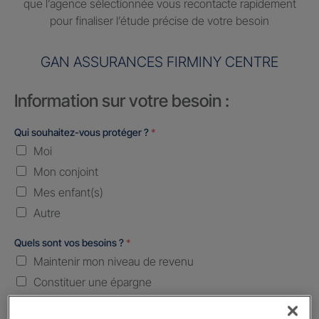
que l’agence sélectionnée vous recontacte rapidement
pour finaliser l’étude précise de votre besoin
GAN ASSURANCES FIRMINY CENTRE
Information sur votre besoin :
Qui souhaitez-vous protéger ?
*
Moi
Mon conjoint
Mes enfant(s)
Autre
Quels sont vos besoins ?
*
Maintenir mon niveau de revenu
Constituer une épargne
Transmettre mon patrimoine