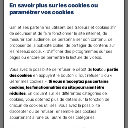
Percevoir un complément de revenu
En savoir plus sur les cookies ou
Optimiser ma fiscalité
paramétrer vos cookies
Autre besoin
Plusieurs choix possibles
Gan et ses partenaires utilisent des traceurs et cookies afin
de sécuriser et de faire fonctionner le site internet, de
Vos informations :
mesurer son audience, de personnaliser son contenu, de
proposer de la publicité ciblée, de partager du contenu sur
Etes-vous déjà client Gan assurances ?
*
les réseaux sociaux, d'afficher des pictogrammes sur ses
pages ou encore de permettre la lecture de vidéos.
Oui
Non
Vous avez la possibilité de refuser le dépôt de
tout
ou
partie
des cookies
en appuyant le bouton « Tout refuser » ou «
Civilité
*
Gérer mes cookies ».
Si vous n’acceptez pas certains
Madame
cookies, les fonctionnalités du site pourraient être
réduites
. En cliquant sur les différentes catégories de
Monsieur
cookies, vous obtenez plus de détails sur la fonction de
chacun de cookies utilisés. Vous avez la possibilité
Contact
*
d’accepter ou de refuser l’ensemble des cookies
appartenant à l’une ou l’autre de ces catégories.
First
Last
Votre profession