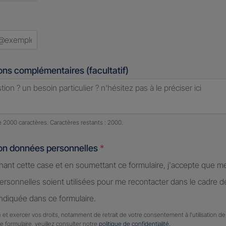
ons complémentaires (facultatif)
e caractères restants :
2000 caractères restants
de 2000 caractères. Caractères restants : 2000.
ion données personnelles
*
hant cette case et en soumettant ce formulaire, j'accepte que m
rsonnelles soient utilisées pour me recontacter dans le cadre 
diquée dans ce formulaire.
 et exercer vos droits, notamment de retrait de votre consentement à l'utilisation 
ce formulaire, veuillez consulter notre
politique de confidentialité.