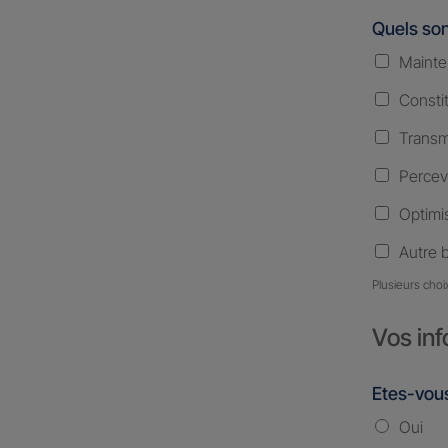
Quels son
Mainte
Consti
Transm
Percev
Optimis
Autre 
Plusieurs choi
Vos inf
Etes-vous
Oui