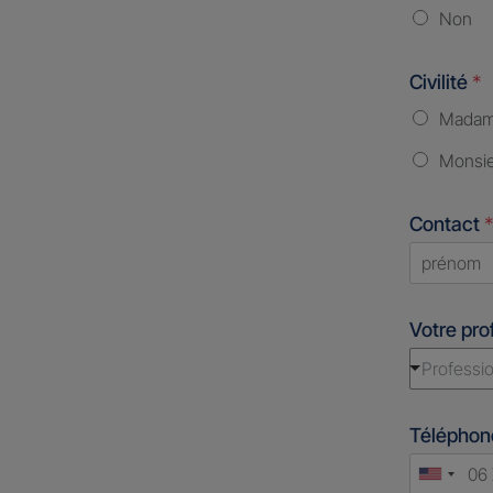
Non
Civilité
*
Mada
Monsi
Contact
*
First
Votre pro
Professio
Télépho
Unite