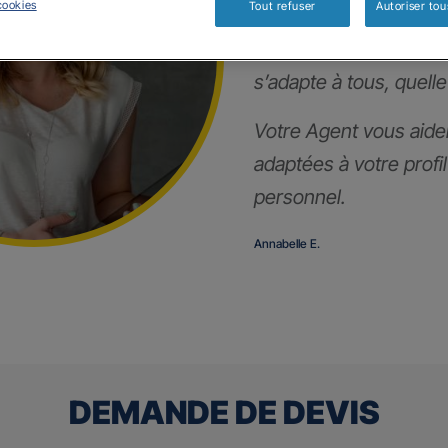
cookies
Tout refuser
Autoriser tou
Notre contrat prévoya
s’adapte à tous, quelle
Votre Agent vous aider
adaptées à votre profi
personnel.
Annabelle E.
DEMANDE DE DEVIS