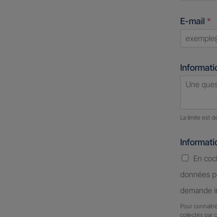
States
E-mail
*
+1
Informati
Nombre d
La limite est 
Informat
En coc
données pe
demande in
Pour connaitre
collectés par 