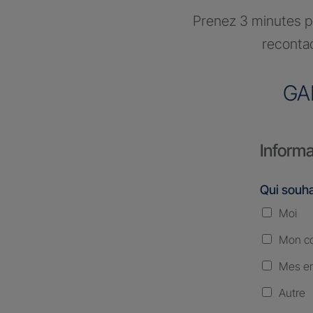
Prenez 3 minutes po
recontac
GA
Informa
Qui souha
Moi
Mon co
Mes en
Autre