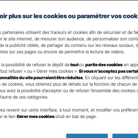
ionnels
oir plus sur les cookies ou paramétrer vos cook
mmerçant, profession libérale ou exploitant agricole, u
 partenaires utilisent des traceurs et cookies afin de sécuriser et de fa
enir votre revenu et pallier les faiblesses de votre régime
er le site internet, de mesurer son audience, de personnaliser son con
e la publicité ciblée, de partager du contenu sur les réseaux sociaux, d
 votre disposition pour répondre à toutes vos questi
mes sur ses pages ou encore de permettre la lecture de vidéos.
la possibilité de refuser le dépôt de
tout
ou
partie des cookies
en appu
Tout refuser » ou « Gérer mes cookies ».
Si vous n’acceptez pas certa
ionnalités du site pourraient être réduites
. En cliquant sur les différen
 de cookies, vous obtenez plus de détails sur la fonction de chacun de
Vous avez la possibilité d’accepter ou de refuser l’ensemble des cookies
 l’autre de ces catégories.
ez revenir sur cette interface, à tout moment, et modifier vos préfére
ur le lien
Gérer mes cookies
situé en bas de page.
Parole
d’expert pré