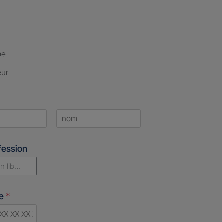
me
eur
Last
fession
n libérale
ne
*
d