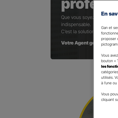
profess
En sav
Que vous soyez artisan, co
indispensable.
Gan et ses
C’est la solution pour maint
fonctionn
proposer d
Votre Agent général est à
pictogram
Vous avez 
bouton « 
les fonct
catégories
utilisés. 
à l’une ou
Vous pouv
cliquant s