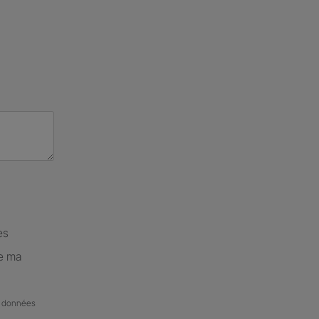
es
de ma
de données