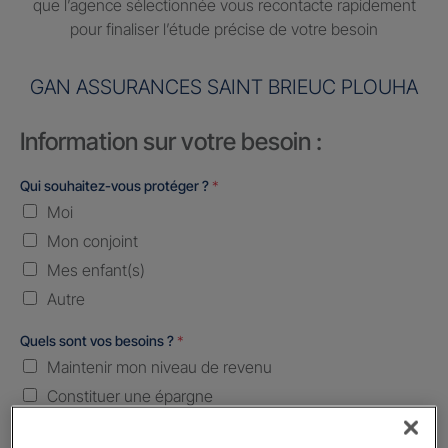
que l’agence sélectionnée vous recontacte rapidement
pour finaliser l’étude précise de votre besoin
GAN ASSURANCES SAINT BRIEUC PLOUHA
Information sur votre besoin :
Qui souhaitez-vous protéger ?
*
Moi
Mon conjoint
Mes enfant(s)
Autre
Quels sont vos besoins ?
*
Maintenir mon niveau de revenu
Constituer une épargne
Transmettre mon patrimoine