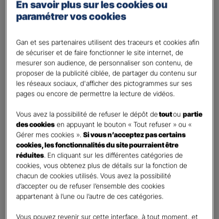
Percevoir un complément de revenu
En savoir plus sur les cookies ou
paramétrer vos cookies
Optimiser ma fiscalité
Autre besoin
Gan et ses partenaires utilisent des traceurs et cookies afin
Plusieurs choix possibles
de sécuriser et de faire fonctionner le site internet, de
Vos informations :
mesurer son audience, de personnaliser son contenu, de
proposer de la publicité ciblée, de partager du contenu sur
les réseaux sociaux, d'afficher des pictogrammes sur ses
Etes-vous déjà client Gan assurances ?
*
pages ou encore de permettre la lecture de vidéos.
Oui
Non
Vous avez la possibilité de refuser le dépôt de
tout
ou
partie
des cookies
en appuyant le bouton « Tout refuser » ou «
Civilité
*
Gérer mes cookies ».
Si vous n’acceptez pas certains
cookies, les fonctionnalités du site pourraient être
Madame
réduites
. En cliquant sur les différentes catégories de
Monsieur
cookies, vous obtenez plus de détails sur la fonction de
chacun de cookies utilisés. Vous avez la possibilité
Contact
*
d’accepter ou de refuser l’ensemble des cookies
appartenant à l’une ou l’autre de ces catégories.
First
Last
Vous pouvez revenir sur cette interface, à tout moment, et
Votre profession