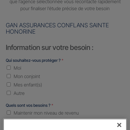
que l’agence sélectionnée vous recontacte rapidement
pour finaliser l’étude précise de votre besoin
GAN ASSURANCES CONFLANS SAINTE
HONORINE
Information sur votre besoin :
Qui souhaitez-vous protéger ?
*
Moi
Mon conjoint
Mes enfant(s)
Autre
Quels sont vos besoins ?
*
Maintenir mon niveau de revenu
Constituer une épargne
Transmettre mon patrimoine