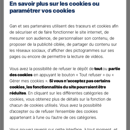
En savoir plus sur les cookies ou
Percevoir un complément de revenu
paramétrer vos cookies
Optimiser ma fiscalité
Autre besoin
Gan et ses partenaires utilisent des traceurs et cookies afin
de sécuriser et de faire fonctionner le site internet, de
Plusieurs choix possibles
mesurer son audience, de personnaliser son contenu, de
Vos informations :
proposer de la publicité ciblée, de partager du contenu sur
les réseaux sociaux, d'afficher des pictogrammes sur ses
pages ou encore de permettre la lecture de vidéos.
Etes-vous déjà client Gan assurances ?
*
Oui
Vous avez la possibilité de refuser le dépôt de
tout
ou
partie
Non
des cookies
en appuyant le bouton « Tout refuser » ou «
Gérer mes cookies ».
Si vous n’acceptez pas certains
Civilité
*
cookies, les fonctionnalités du site pourraient être
Madame
réduites
. En cliquant sur les différentes catégories de
cookies, vous obtenez plus de détails sur la fonction de
Monsieur
chacun de cookies utilisés. Vous avez la possibilité
d’accepter ou de refuser l’ensemble des cookies
Contact
*
appartenant à l’une ou l’autre de ces catégories.
First
Last
Vous pouvez revenir sur cette interface, à tout moment, et