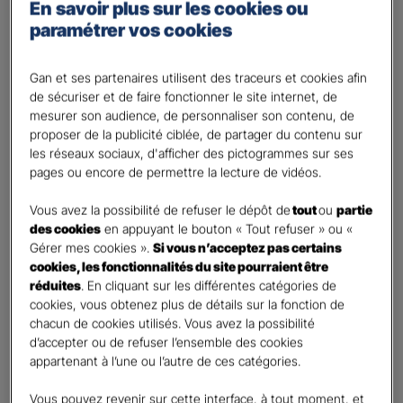
Percevoir un complément de revenu
En savoir plus sur les cookies ou
paramétrer vos cookies
Optimiser ma fiscalité
Autre besoin
Gan et ses partenaires utilisent des traceurs et cookies afin
Plusieurs choix possibles
de sécuriser et de faire fonctionner le site internet, de
Vos informations :
mesurer son audience, de personnaliser son contenu, de
proposer de la publicité ciblée, de partager du contenu sur
les réseaux sociaux, d'afficher des pictogrammes sur ses
Etes-vous déjà client Gan assurances ?
*
pages ou encore de permettre la lecture de vidéos.
Oui
Non
Vous avez la possibilité de refuser le dépôt de
tout
ou
partie
des cookies
en appuyant le bouton « Tout refuser » ou «
Civilité
*
Gérer mes cookies ».
Si vous n’acceptez pas certains
cookies, les fonctionnalités du site pourraient être
Madame
réduites
. En cliquant sur les différentes catégories de
Monsieur
cookies, vous obtenez plus de détails sur la fonction de
chacun de cookies utilisés. Vous avez la possibilité
Contact
*
d’accepter ou de refuser l’ensemble des cookies
appartenant à l’une ou l’autre de ces catégories.
First
Last
Vous pouvez revenir sur cette interface, à tout moment, et
Votre profession