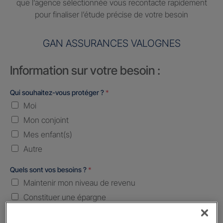
que l’agence sélectionnée vous recontacte rapidement
pour finaliser l’étude précise de votre besoin
GAN ASSURANCES VALOGNES
Information sur votre besoin :
Qui souhaitez-vous protéger ?
*
Moi
Mon conjoint
Mes enfant(s)
Autre
Quels sont vos besoins ?
*
Maintenir mon niveau de revenu
Constituer une épargne
Transmettre mon patrimoine