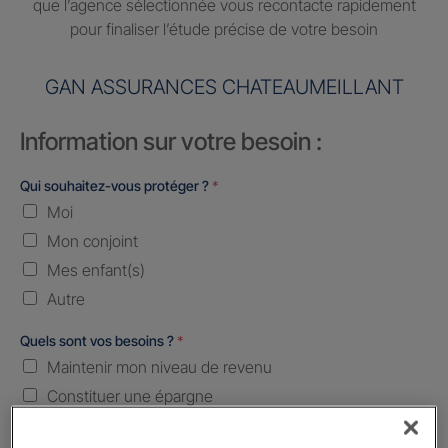
que l’agence sélectionnée vous recontacte rapidement
pour finaliser l’étude précise de votre besoin
GAN ASSURANCES CHATEAUMEILLANT
Information sur votre besoin :
Qui souhaitez-vous protéger ?
*
Moi
Mon conjoint
Mes enfant(s)
Autre
Quels sont vos besoins ?
*
Maintenir mon niveau de revenu
Constituer une épargne
Transmettre mon patrimoine