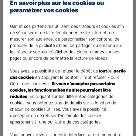
Percevoir un complément de revenu
En savoir plus sur les cookies ou
paramétrer vos cookies
Optimiser ma fiscalité
Autre besoin
Gan et ses partenaires utilisent des traceurs et cookies afin
Plusieurs choix possibles
de sécuriser et de faire fonctionner le site internet, de
Vos informations :
mesurer son audience, de personnaliser son contenu, de
proposer de la publicité ciblée, de partager du contenu sur
les réseaux sociaux, d'afficher des pictogrammes sur ses
Etes-vous déjà client Gan assurances ?
*
pages ou encore de permettre la lecture de vidéos.
Oui
Non
Vous avez la possibilité de refuser le dépôt de
tout
ou
partie
des cookies
en appuyant le bouton « Tout refuser » ou «
Civilité
*
Gérer mes cookies ».
Si vous n’acceptez pas certains
cookies, les fonctionnalités du site pourraient être
Madame
réduites
. En cliquant sur les différentes catégories de
Monsieur
cookies, vous obtenez plus de détails sur la fonction de
chacun de cookies utilisés. Vous avez la possibilité
Contact
*
d’accepter ou de refuser l’ensemble des cookies
appartenant à l’une ou l’autre de ces catégories.
First
Last
Vous pouvez revenir sur cette interface, à tout moment, et
Votre profession