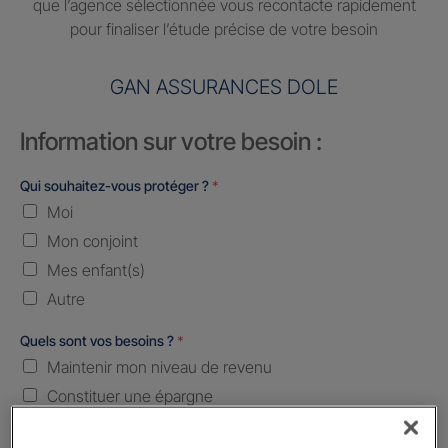
que l’agence sélectionnée vous recontacte rapidement
pour finaliser l’étude précise de votre besoin
GAN ASSURANCES DOLE
Information sur votre besoin :
Qui souhaitez-vous protéger ?
*
Moi
Mon conjoint
Mes enfant(s)
Autre
Quels sont vos besoins ?
*
Maintenir mon niveau de revenu
Constituer une épargne
Transmettre mon patrimoine