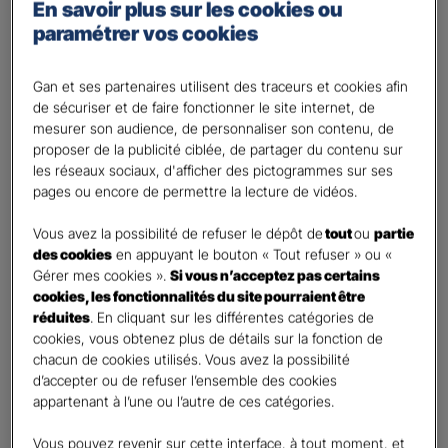
Percevoir un complément de revenu
En savoir plus sur les cookies ou
paramétrer vos cookies
Optimiser ma fiscalité
Autre besoin
Gan et ses partenaires utilisent des traceurs et cookies afin
Plusieurs choix possibles
de sécuriser et de faire fonctionner le site internet, de
Vos informations :
mesurer son audience, de personnaliser son contenu, de
proposer de la publicité ciblée, de partager du contenu sur
les réseaux sociaux, d'afficher des pictogrammes sur ses
Etes-vous déjà client Gan assurances ?
*
pages ou encore de permettre la lecture de vidéos.
Oui
Non
Vous avez la possibilité de refuser le dépôt de
tout
ou
partie
des cookies
en appuyant le bouton « Tout refuser » ou «
Civilité
*
Gérer mes cookies ».
Si vous n’acceptez pas certains
cookies, les fonctionnalités du site pourraient être
Madame
réduites
. En cliquant sur les différentes catégories de
Monsieur
cookies, vous obtenez plus de détails sur la fonction de
chacun de cookies utilisés. Vous avez la possibilité
Contact
*
d’accepter ou de refuser l’ensemble des cookies
appartenant à l’une ou l’autre de ces catégories.
First
Last
Vous pouvez revenir sur cette interface, à tout moment, et
Votre profession