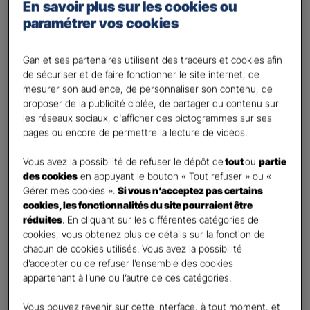
Percevoir un complément de revenu
En savoir plus sur les cookies ou
paramétrer vos cookies
Optimiser ma fiscalité
Autre besoin
Gan et ses partenaires utilisent des traceurs et cookies afin
Plusieurs choix possibles
de sécuriser et de faire fonctionner le site internet, de
Vos informations :
mesurer son audience, de personnaliser son contenu, de
proposer de la publicité ciblée, de partager du contenu sur
les réseaux sociaux, d'afficher des pictogrammes sur ses
Etes-vous déjà client Gan assurances ?
*
pages ou encore de permettre la lecture de vidéos.
Oui
Non
Vous avez la possibilité de refuser le dépôt de
tout
ou
partie
des cookies
en appuyant le bouton « Tout refuser » ou «
Civilité
*
Gérer mes cookies ».
Si vous n’acceptez pas certains
cookies, les fonctionnalités du site pourraient être
Madame
réduites
. En cliquant sur les différentes catégories de
Monsieur
cookies, vous obtenez plus de détails sur la fonction de
chacun de cookies utilisés. Vous avez la possibilité
Contact
*
d’accepter ou de refuser l’ensemble des cookies
appartenant à l’une ou l’autre de ces catégories.
First
Last
Vous pouvez revenir sur cette interface, à tout moment, et
Votre profession