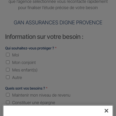
que l’agence sélectionnée vous recontacte rapidement
pour finaliser l’étude précise de votre besoin
GAN ASSURANCES DIGNE PROVENCE
Information sur votre besoin :
Qui souhaitez-vous protéger ?
*
Moi
Mon conjoint
Mes enfant(s)
Autre
Quels sont vos besoins ?
*
Maintenir mon niveau de revenu
Constituer une épargne
Transmettre mon patrimoine