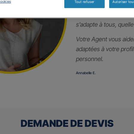
cookies
Tout refuser
Autoriser tou
Notre contrat prévoya
s’adapte à tous, quelle
Votre Agent vous aider
adaptées à votre profi
personnel.
Annabelle E.
DEMANDE DE DEVIS