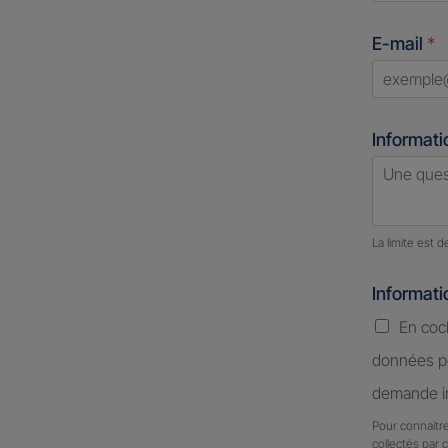
States
E-mail
*
+1
Informati
Nombre d
La limite est 
Informat
En coc
données pe
demande in
Pour connaitre
collectés par 