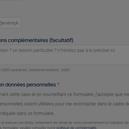
ons complémentaires (facultatif)
e caractères restants :
2000 caractères restants
de 2000 caractères. Caractères restants : 2000.
ion données personnelles
*
hant cette case et en soumettant ce formulaire, j'accepte que m
rsonnelles soient utilisées pour me recontacter dans le cadre 
diquée dans ce formulaire.
 et exercer vos droits, notamment de retrait de votre consentement à l'utilisation 
ce formulaire, veuillez consulter notre
politique de confidentialité.