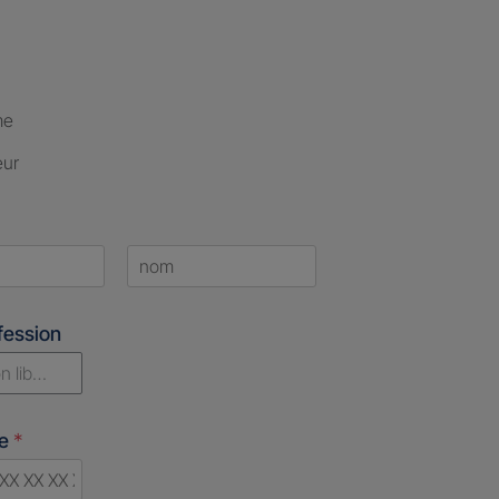
me
eur
Last
fession
n libérale
ne
*
d