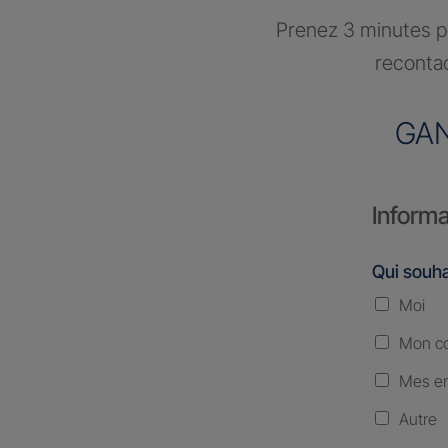
Prenez 3 minutes po
recontac
GAN
Informa
Qui souha
Moi
Mon co
Mes en
Autre