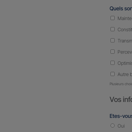
Quels son
Mainte
Consti
Transm
Percev
Optimis
Autre 
Plusieurs choi
Vos inf
Etes-vous
Oui