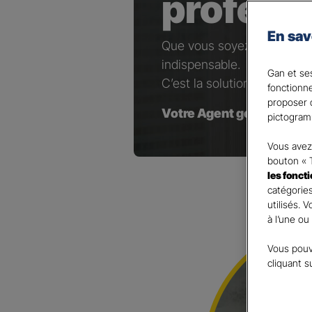
profess
En sav
Que vous soyez artisan, co
indispensable.
Gan et ses
C’est la solution pour maint
fonctionn
proposer d
Votre Agent général est à
pictogram
Vous avez 
bouton « 
les fonct
catégories
utilisés. 
à l’une ou
Vous pouv
cliquant s