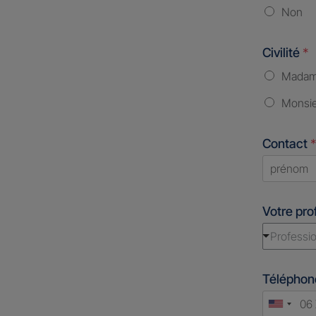
Non
Civilité
*
Mada
Monsi
Contact
*
First
Votre pro
Professio
Télépho
Unite