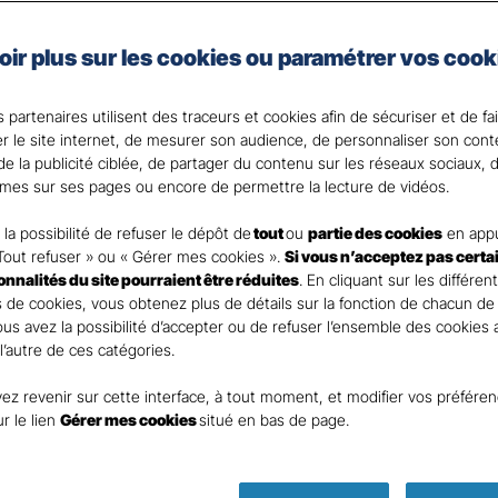
ionnels
oir plus sur les cookies ou paramétrer vos cook
mmerçant, profession libérale ou exploitant agricole, u
 partenaires utilisent des traceurs et cookies afin de sécuriser et de fa
enir votre revenu et pallier les faiblesses de votre régime
er le site internet, de mesurer son audience, de personnaliser son con
e la publicité ciblée, de partager du contenu sur les réseaux sociaux, d
 votre disposition pour répondre à toutes vos questi
mes sur ses pages ou encore de permettre la lecture de vidéos.
la possibilité de refuser le dépôt de
tout
ou
partie des cookies
en appu
Tout refuser » ou « Gérer mes cookies ».
Si vous n’acceptez pas certa
ionnalités du site pourraient être réduites
. En cliquant sur les différen
 de cookies, vous obtenez plus de détails sur la fonction de chacun de
Vous avez la possibilité d’accepter ou de refuser l’ensemble des cookies
 l’autre de ces catégories.
ez revenir sur cette interface, à tout moment, et modifier vos préfére
ur le lien
Gérer mes cookies
situé en bas de page.
Parole
d’expert pré