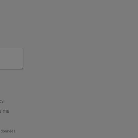
es
de ma
de données