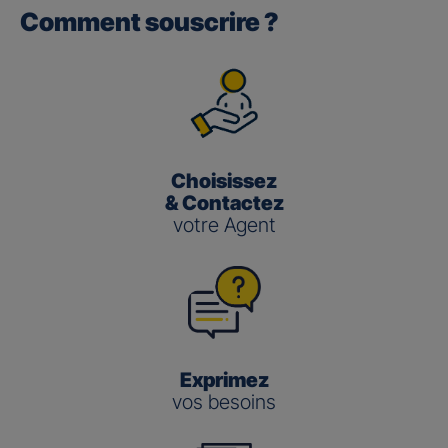
Comment souscrire ?
Gan performance retraite/retraite
pro
(3)
Le taux de Participation aux Bénéfices
pour les contrats
Gan Performance retraite/retraite pro s’établit à 2,00 %
pour 2025.
Choisissez
Gan nouvelle vie
& Contactez
votre Agent
(3)
Le taux de Participation aux Bénéfices
pour le contrat
Gan Nouvelle Vie s’établit à :
3,50 % pour 2025 pour le fonds en euros en
gestion pilotée
2,00 % pour 2025 pour le fonds en euros en
gestion libre
Exprimez
vos besoins
Gestion
Gestion