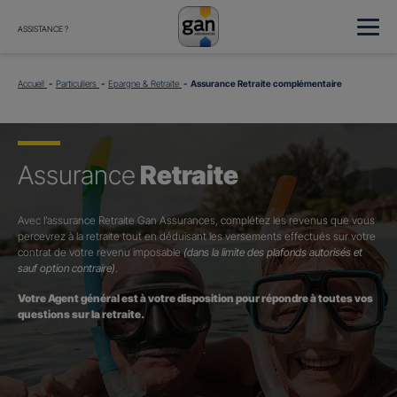
ASSISTANCE ?
Accueil
Particuliers
Epargne & Retraite
Assurance Retraite complémentaire
Assurance
Retraite
Avec l’assurance Retraite Gan Assurances, complétez les revenus que vous
percevrez à la retraite tout en déduisant les versements effectués sur votre
contrat de votre revenu imposable
(dans la limite des plafonds autorisés et
sauf option contraire)
.
Votre Agent général est à votre disposition pour répondre à toutes vos
questions sur la retraite.