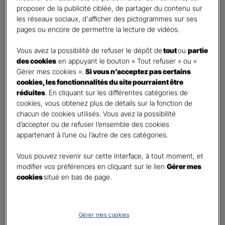
retraite
proposer de la publicité ciblée, de partager du contenu sur
Percevoir un capital
les réseaux sociaux, d'afficher des pictogrammes sur ses
pages ou encore de permettre la lecture de vidéos.
Autre besoin
Vous avez la possibilité de refuser le dépôt de
tout
ou
partie
Etes-vous déjà titulaire d’un contrat Retraite ?
*
des cookies
en appuyant le bouton « Tout refuser » ou «
Oui
Gérer mes cookies ».
Si vous n’acceptez pas certains
Non
cookies, les fonctionnalités du site pourraient être
réduites
. En cliquant sur les différentes catégories de
Quel est votre statut professionnel ?
*
cookies, vous obtenez plus de détails sur la fonction de
chacun de cookies utilisés. Vous avez la possibilité
TNS (Travailleur non salarié)
d’accepter ou de refuser l’ensemble des cookies
Salarié
appartenant à l’une ou l’autre de ces catégories.
Autre
Vous pouvez revenir sur cette interface, à tout moment, et
Le saviez-vous ?
modifier vos préférences en cliquant sur le lien
Gérer mes
cookies
situé en bas de page.
Le PER individuel est un produit d'épargne à long terme qui vous permet d'obtenir une
retraite complémentaire, sous la forme d'une rente ou d'un capital et en cas de décès,
le capital est versé à vos héritiers sans droit de succession dans les
limites et conditions
légales.
Gérer mes cookies
Vos informations :