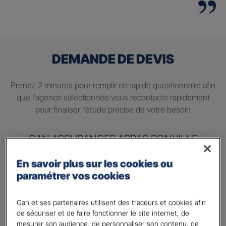
DEMANDE DE DEVIS
Prenez 2 minutes pour remplir ce rapide questionnaire afin
que l’agence sélectionnée vous recontacte rapidement
pour finaliser l’étude précise de votre besoin
GAN ASSURANCES ARRAS RONVILLE
En savoir plus sur les cookies ou
Information sur votre besoin :
paramétrer vos cookies
Quels sont vos besoins ?
*
Préparer ma retraite
Gan et ses partenaires utilisent des traceurs et cookies afin
de sécuriser et de faire fonctionner le site internet, de
Percevoir un complément de revenu régulier à la
mesurer son audience, de personnaliser son contenu, de