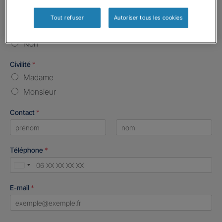
Etes-vous déjà client Gan assurances ?
*
Tout refuser
Autoriser tous les cookies
Oui
Non
Civilité
*
Madame
Monsieur
Contact
*
First
Last
Téléphone
*
United
States
E-mail
*
+1