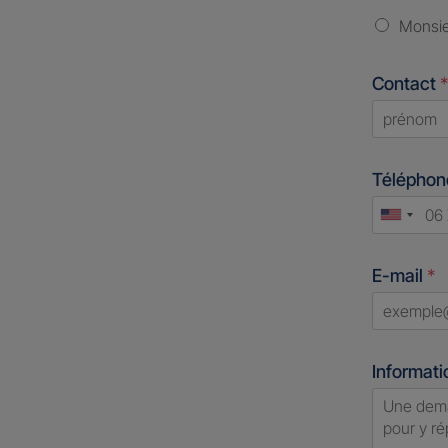
Monsi
Contact
*
First
Télépho
Unite
States
E-mail
*
+1
Informati