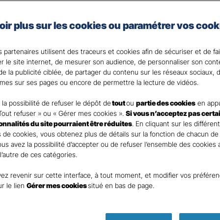
Gan Assurances, complétez les revenus que vous percevrez
ffectués sur votre contrat de votre revenu imposable
(d
oir plus sur les cookies ou paramétrer vos cook
traire)
.
 partenaires utilisent des traceurs et cookies afin de sécuriser et de fa
 votre disposition pour répondre à toutes vos question
er le site internet, de mesurer son audience, de personnaliser son con
e la publicité ciblée, de partager du contenu sur les réseaux sociaux, d
mes sur ses pages ou encore de permettre la lecture de vidéos.
la possibilité de refuser le dépôt de
tout
ou
partie des cookies
en appu
Tout refuser » ou « Gérer mes cookies ».
Si vous n’acceptez pas certa
ionnalités du site pourraient être réduites
. En cliquant sur les différen
 de cookies, vous obtenez plus de détails sur la fonction de chacun de
Vous avez la possibilité d’accepter ou de refuser l’ensemble des cookies
 l’autre de ces catégories.
ez revenir sur cette interface, à tout moment, et modifier vos préfére
Parole
ur le lien
Gérer mes cookies
situé en bas de page.
d’expert !