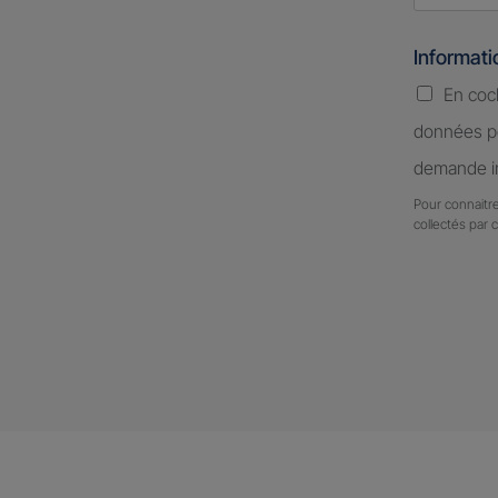
Informat
En coc
données pe
demande in
Pour connaitre
collectés par 