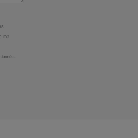
es
de ma
de données