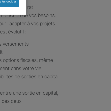
s les cookies
e votre contrat
n fonction de vos besoins.
ur l’adapter à vos projets.
est évolutif :
es versements
it
s options fiscales, même
ent dans votre vie
lités de sorties en capital
x entre une sortie en capital,
x des deux