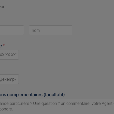
eur
Last
ne
*
d
ons complémentaires (facultatif)