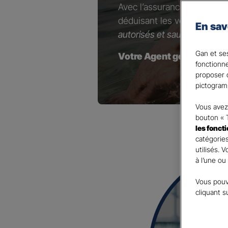
Avec l’assurance Retraite 
déduisant les versements e
En sav
autorisés et sauf option con
Gan et ses
Votre Agent général est à
fonctionn
proposer d
pictogram
Vous avez 
bouton « 
les fonct
catégories
utilisés. 
à l’une ou
Vous pouv
cliquant s