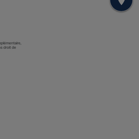
Mon
mplémentaire,
ns droit de