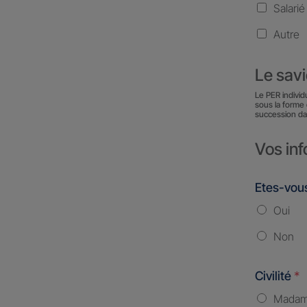
Salarié
Autre
Le sav
Le PER individ
sous la forme 
succession da
Vos inf
Etes-vous
Oui
Non
Civilité
*
Mada