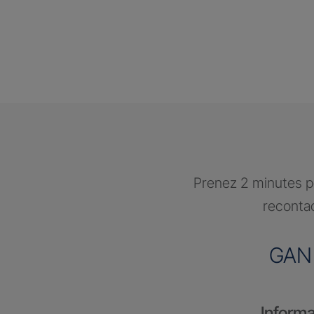
Prenez 2 minutes po
recontac
GAN
Informa