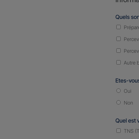
Quels son
Prépare
Percevo
Percevo
Autre 
Etes-vous
Oui
Non
Quel est 
TNS (Tr