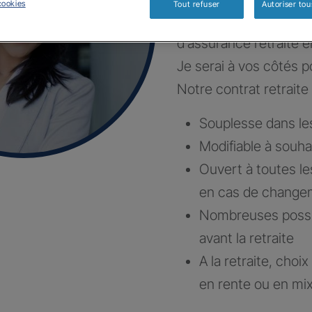
cookies
Tout refuser
Autoriser tou
Construisons ensembl
d’assurance retraite e
Je serai à vos côtés po
Notre contrat retraite 
Souplesse dans l
Modifiable à souha
Ouvert à toutes le
en cas de changem
Nombreuses possibi
avant la retraite
A la retraite, choi
en rente ou en mi