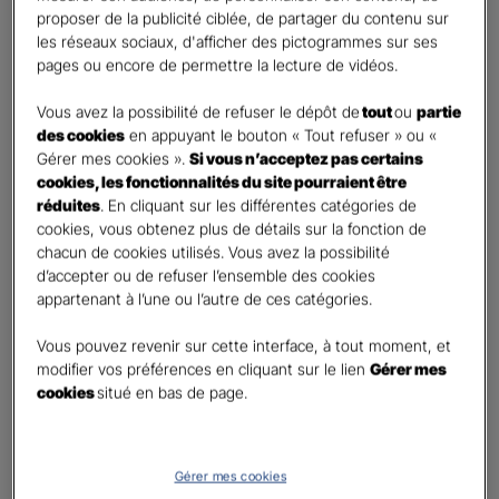
retraite
proposer de la publicité ciblée, de partager du contenu sur
Percevoir un capital
les réseaux sociaux, d'afficher des pictogrammes sur ses
pages ou encore de permettre la lecture de vidéos.
Autre besoin
Vous avez la possibilité de refuser le dépôt de
tout
ou
partie
Etes-vous déjà titulaire d’un contrat Retraite ?
*
des cookies
en appuyant le bouton « Tout refuser » ou «
Oui
Gérer mes cookies ».
Si vous n’acceptez pas certains
Non
cookies, les fonctionnalités du site pourraient être
réduites
. En cliquant sur les différentes catégories de
Quel est votre statut professionnel ?
*
cookies, vous obtenez plus de détails sur la fonction de
chacun de cookies utilisés. Vous avez la possibilité
TNS (Travailleur non salarié)
d’accepter ou de refuser l’ensemble des cookies
Salarié
appartenant à l’une ou l’autre de ces catégories.
Autre
Vous pouvez revenir sur cette interface, à tout moment, et
Le saviez-vous ?
modifier vos préférences en cliquant sur le lien
Gérer mes
cookies
situé en bas de page.
Le PER individuel est un produit d'épargne à long terme qui vous permet d'obtenir une
retraite complémentaire, sous la forme d'une rente ou d'un capital et en cas de décès,
le capital est versé à vos héritiers sans droit de succession dans les
limites et conditions
légales.
Gérer mes cookies
Vos informations :