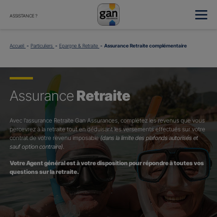
ASSISTANCE ?
Accueil
Particuliers
Epargne & Retraite
Assurance Retraite complémentaire
Assurance
Retraite
Avec l’assurance Retraite Gan Assurances, complétez les revenus que vous
percevrez à la retraite tout en déduisant les versements effectués sur votre
contrat de votre revenu imposable
(dans la limite des plafonds autorisés et
sauf option contraire)
.
Votre Agent général est à votre disposition pour répondre à toutes vos
questions sur la retraite.