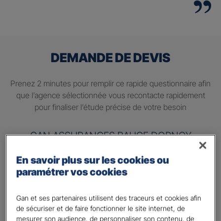
DEMANDE DE DEVIS
Prenez 2 minutes pour remplir ce rapide questionnaire afin
que l’agence sélectionnée vous recontacte rapidement
pour finaliser l’étude précise de votre besoin
GAN ASSURANCES BAUGE DORNOY
En savoir plus sur les cookies ou
Information sur votre besoin :
paramétrer vos cookies
Quels sont vos besoins ?
*
Préparer ma retraite
Gan et ses partenaires utilisent des traceurs et cookies afin
de sécuriser et de faire fonctionner le site internet, de
Percevoir un complément de revenu régulier à la
mesurer son audience, de personnaliser son contenu, de