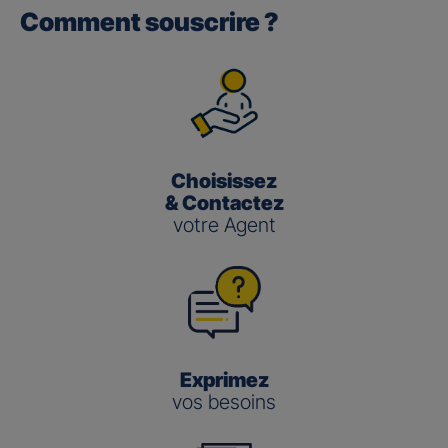
Comment souscrire ?
Gan performance retraite/retraite
pro
(3)
Le taux de Participation aux Bénéfices
pour les contrats
Gan Performance retraite/retraite pro s’établit à 2,00 %
pour 2025.
Choisissez
Gan nouvelle vie
& Contactez
votre Agent
(3)
Le taux de Participation aux Bénéfices
pour le contrat
Gan Nouvelle Vie s’établit à :
3,50 % pour 2025 pour le fonds en euros en
gestion pilotée
2,00 % pour 2025 pour le fonds en euros en
gestion libre
Exprimez
vos besoins
Gestion
Gestion