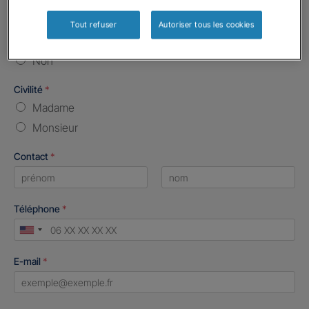
Etes-vous déjà client Gan assurances ?
*
Tout refuser
Autoriser tous les cookies
Oui
Non
Civilité
*
Madame
Monsieur
Contact
*
First
Last
Téléphone
*
United
States
E-mail
*
+1