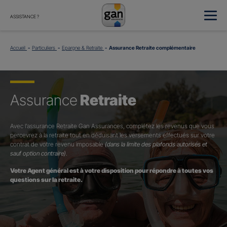
ASSISTANCE ?
Accueil
Particuliers
Epargne & Retraite
Assurance Retraite complémentaire
Assurance
Retraite
Avec l’assurance Retraite Gan Assurances, complétez les revenus que vous
percevrez à la retraite tout en déduisant les versements effectués sur votre
contrat de votre revenu imposable
(dans la limite des plafonds autorisés et
sauf option contraire)
.
Votre Agent général est à votre disposition pour répondre à toutes vos
questions sur la retraite.