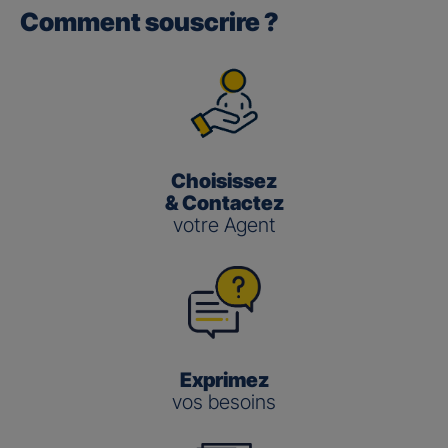
Comment souscrire ?
Gan performance retraite/retraite
pro
(3)
Le taux de Participation aux Bénéfices
pour les contrats
Gan Performance retraite/retraite pro s’établit à 2,00 %
pour 2025.
Choisissez
Gan nouvelle vie
& Contactez
votre Agent
(3)
Le taux de Participation aux Bénéfices
pour le contrat
Gan Nouvelle Vie s’établit à :
3,50 % pour 2025 pour le fonds en euros en
gestion pilotée
2,00 % pour 2025 pour le fonds en euros en
gestion libre
Exprimez
vos besoins
Gestion
Gestion