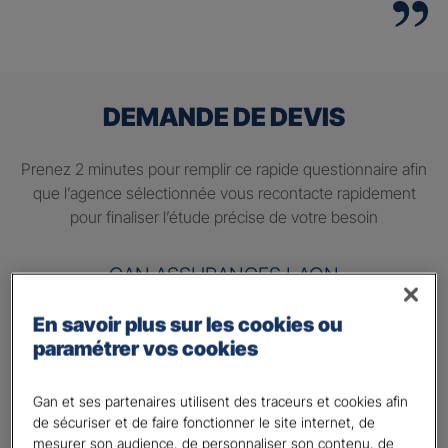
DEMANDE DE DEVIS
Prenez 2 minutes pour remplir ce rapide questionnaire afin
que l’agence sélectionnée vous recontacte rapidement
pour finaliser l’étude précise de votre besoin
GAN ASSURANCES LAON
En savoir plus sur les cookies ou
Information sur votre besoin :
paramétrer vos cookies
Quels sont vos besoins ?
*
Préparer ma retraite
Gan et ses partenaires utilisent des traceurs et cookies afin
de sécuriser et de faire fonctionner le site internet, de
Percevoir un complément de revenu régulier à la
mesurer son audience, de personnaliser son contenu, de