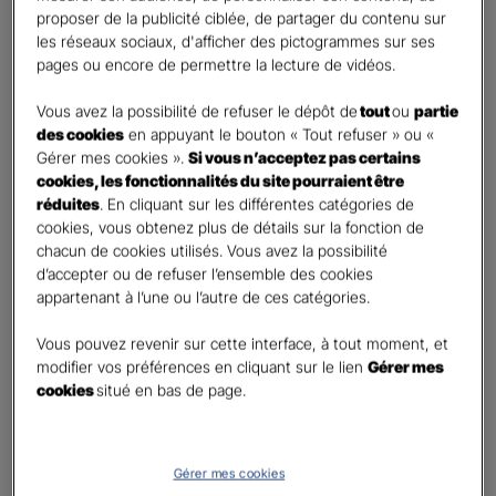
retraite
proposer de la publicité ciblée, de partager du contenu sur
Percevoir un capital
les réseaux sociaux, d'afficher des pictogrammes sur ses
pages ou encore de permettre la lecture de vidéos.
Autre besoin
Vous avez la possibilité de refuser le dépôt de
tout
ou
partie
Etes-vous déjà titulaire d’un contrat Retraite ?
*
des cookies
en appuyant le bouton « Tout refuser » ou «
Oui
Gérer mes cookies ».
Si vous n’acceptez pas certains
Non
cookies, les fonctionnalités du site pourraient être
réduites
. En cliquant sur les différentes catégories de
Quel est votre statut professionnel ?
*
cookies, vous obtenez plus de détails sur la fonction de
chacun de cookies utilisés. Vous avez la possibilité
TNS (Travailleur non salarié)
d’accepter ou de refuser l’ensemble des cookies
Salarié
appartenant à l’une ou l’autre de ces catégories.
Autre
Vous pouvez revenir sur cette interface, à tout moment, et
Le saviez-vous ?
modifier vos préférences en cliquant sur le lien
Gérer mes
cookies
situé en bas de page.
Le PER individuel est un produit d'épargne à long terme qui vous permet d'obtenir une
retraite complémentaire, sous la forme d'une rente ou d'un capital et en cas de décès,
le capital est versé à vos héritiers sans droit de succession dans les
limites et conditions
légales.
Gérer mes cookies
Vos informations :