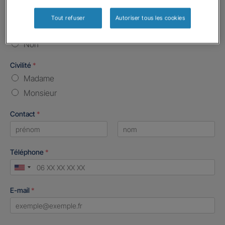
Etes-vous déjà client Gan assurances ?
*
Tout refuser
Autoriser tous les cookies
Oui
Non
Civilité
*
Madame
Monsieur
Contact
*
First
Last
Téléphone
*
United
States
E-mail
*
+1