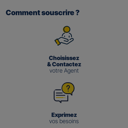
Comment souscrire ?
Gan performance retraite/retraite
pro
(3)
Le taux de Participation aux Bénéfices
pour les contrats
Gan Performance retraite/retraite pro s’établit à 2,00 %
pour 2025.
Choisissez
Gan nouvelle vie
& Contactez
votre Agent
(3)
Le taux de Participation aux Bénéfices
pour le contrat
Gan Nouvelle Vie s’établit à :
3,50 % pour 2025 pour le fonds en euros en
gestion pilotée
2,00 % pour 2025 pour le fonds en euros en
gestion libre
Exprimez
vos besoins