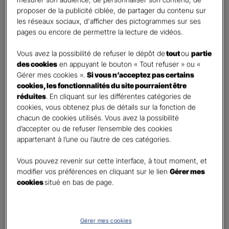
Percevoir un complément de revenu régulier à la
proposer de la publicité ciblée, de partager du contenu sur
retraite
les réseaux sociaux, d'afficher des pictogrammes sur ses
Percevoir un capital
pages ou encore de permettre la lecture de vidéos.
Autre besoin
Vous avez la possibilité de refuser le dépôt de
tout
ou
partie
des cookies
en appuyant le bouton « Tout refuser » ou «
Etes-vous déjà titulaire d’un contrat Retraite ?
*
Gérer mes cookies ».
Si vous n’acceptez pas certains
Oui
cookies, les fonctionnalités du site pourraient être
Non
réduites
. En cliquant sur les différentes catégories de
cookies, vous obtenez plus de détails sur la fonction de
Quel est votre statut professionnel ?
*
chacun de cookies utilisés. Vous avez la possibilité
TNS (Travailleur non salarié)
d’accepter ou de refuser l’ensemble des cookies
appartenant à l’une ou l’autre de ces catégories.
Salarié
Autre
Vous pouvez revenir sur cette interface, à tout moment, et
modifier vos préférences en cliquant sur le lien
Gérer mes
Le saviez-vous ?
cookies
situé en bas de page.
Le PER individuel est un produit d'épargne à long terme qui vous permet d'obtenir une
retraite complémentaire, sous la forme d'une rente ou d'un capital et en cas de décès,
le capital est versé à vos héritiers sans droit de succession dans les
limites et conditions
légales.
Gérer mes cookies