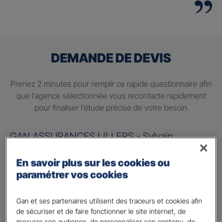
DEMANDE DE DEVIS
Prenez 2 minutes pour remplir ce rapide questionnaire afin
que l’agence sélectionnée vous recontacte rapidement
pour finaliser l’étude précise de votre besoin
GAN ASSURANCES LILLERS - Sylvain
DECLERCQ
En savoir plus sur les cookies ou
Information sur votre besoin :
paramétrer vos cookies
Quels sont vos besoins ?
*
Gan et ses partenaires utilisent des traceurs et cookies afin
Préparer ma retraite
de sécuriser et de faire fonctionner le site internet, de
mesurer son audience, de personnaliser son contenu, de