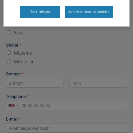
Vos informations :
Tout refuser
Autoriser tous les cookies
Etes-vous déjà client Gan assurances ?
*
Oui
Non
Civilité
*
Madame
Monsieur
Contact
*
First
Last
Téléphone
*
United
States
E-mail
*
+1