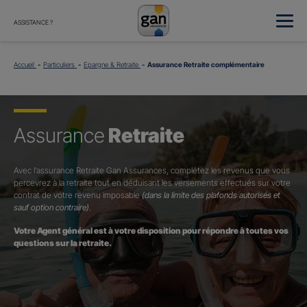
ASSISTANCE ?
Accueil
Particuliers
Epargne & Retraite
Assurance Retraite complémentaire
Assurance
Retraite
Avec l’assurance Retraite Gan Assurances, complétez les revenus que vous
percevrez à la retraite tout en déduisant les versements effectués sur votre
contrat de votre revenu imposable
(dans la limite des plafonds autorisés et
sauf option contraire)
.
Votre Agent général est à votre disposition pour répondre à toutes vos
questions sur la retraite.