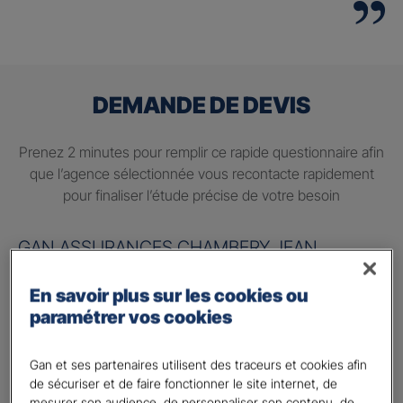
DEMANDE DE DEVIS
Prenez 2 minutes pour remplir ce rapide questionnaire afin
que l’agence sélectionnée vous recontacte rapidement
pour finaliser l’étude précise de votre besoin
GAN ASSURANCES CHAMBERY JEAN
JAURES
En savoir plus sur les cookies ou
Information sur votre besoin :
paramétrer vos cookies
Quels sont vos besoins ?
*
Gan et ses partenaires utilisent des traceurs et cookies afin
Préparer ma retraite
de sécuriser et de faire fonctionner le site internet, de
mesurer son audience, de personnaliser son contenu, de