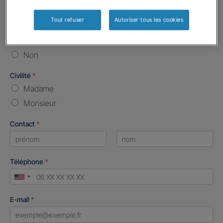
Vos informations :
Tout refuser
Autoriser tous les cookies
Etes-vous déjà client Gan assurances ?
*
Oui
Non
Civilité
*
Madame
Monsieur
Contact
*
First
Last
Téléphone
*
United
States
E-mail
*
+1