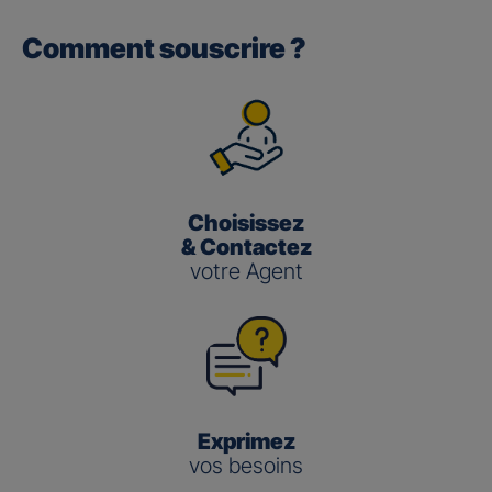
Comment souscrire ?
Gan performance retraite/retraite
pro
(3)
Le taux de Participation aux Bénéfices
pour les contrats
Gan Performance retraite/retraite pro s’établit à 2,00 %
pour 2025.
Choisissez
Gan nouvelle vie
& Contactez
votre Agent
(3)
Le taux de Participation aux Bénéfices
pour le contrat
Gan Nouvelle Vie s’établit à :
3,50 % pour 2025 pour le fonds en euros en
gestion pilotée
2,00 % pour 2025 pour le fonds en euros en
gestion libre
Exprimez
vos besoins