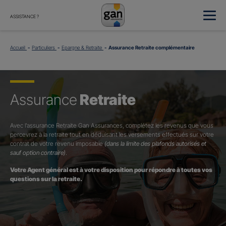
ASSISTANCE ?
Accueil
Particuliers
Epargne & Retraite
Assurance Retraite complémentaire
Assurance
Retraite
Avec l’assurance Retraite Gan Assurances, complétez les revenus que vous
percevrez à la retraite tout en déduisant les versements effectués sur votre
contrat de votre revenu imposable
(dans la limite des plafonds autorisés et
sauf option contraire)
.
Votre Agent général est à votre disposition pour répondre à toutes vos
questions sur la retraite.