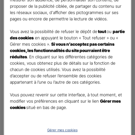
Percevoir un complément de revenu régulier à la
proposer de la publicité ciblée, de partager du contenu sur
retraite
les réseaux sociaux, d'afficher des pictogrammes sur ses
Percevoir un capital
pages ou encore de permettre la lecture de vidéos.
Autre besoin
Vous avez la possibilité de refuser le dépôt de
tout
ou
partie
des cookies
en appuyant le bouton « Tout refuser » ou «
Etes-vous déjà titulaire d’un contrat Retraite ?
*
Gérer mes cookies ».
Si vous n’acceptez pas certains
Oui
cookies, les fonctionnalités du site pourraient être
Non
réduites
. En cliquant sur les différentes catégories de
cookies, vous obtenez plus de détails sur la fonction de
Quel est votre statut professionnel ?
*
chacun de cookies utilisés. Vous avez la possibilité
TNS (Travailleur non salarié)
d’accepter ou de refuser l’ensemble des cookies
appartenant à l’une ou l’autre de ces catégories.
Salarié
Autre
Vous pouvez revenir sur cette interface, à tout moment, et
modifier vos préférences en cliquant sur le lien
Gérer mes
Le saviez-vous ?
cookies
situé en bas de page.
Le PER individuel est un produit d'épargne à long terme qui vous permet d'obtenir une
retraite complémentaire, sous la forme d'une rente ou d'un capital et en cas de décès,
le capital est versé à vos héritiers sans droit de succession dans les
limites et conditions
légales.
Gérer mes cookies