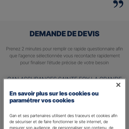
DEMANDE DE DEVIS
Prenez 2 minutes pour remplir ce rapide questionnaire afin
que l’agence sélectionnée vous recontacte rapidement
pour finaliser l’étude précise de votre besoin
GAN ASSURANCES SAINTE FOY LA GRANDE
En savoir plus sur les cookies ou
Information sur votre besoin :
paramétrer vos cookies
Quels sont vos besoins ?
*
Préparer ma retraite
Gan et ses partenaires utilisent des traceurs et cookies afin
de sécuriser et de faire fonctionner le site internet, de
Percevoir un complément de revenu régulier à la
mesurer son audience, de personnaliser son contenu, de