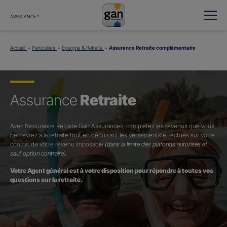
ASSISTANCE ?
Accueil
Particuliers
Epargne & Retraite
Assurance Retraite complémentaire
Assurance
Retraite
Avec l’assurance Retraite Gan Assurances, complétez les revenus que vous
percevrez à la retraite tout en déduisant les versements effectués sur votre
contrat de votre revenu imposable
(dans la limite des plafonds autorisés et
sauf option contraire)
.
Votre Agent général est à votre disposition pour répondre à toutes vos
questions sur la retraite.