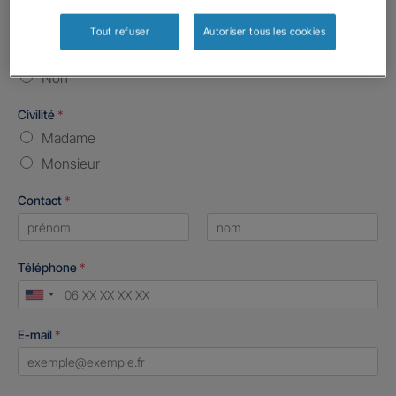
Etes-vous déjà client Gan assurances ?
*
Tout refuser
Autoriser tous les cookies
Oui
Non
Civilité
*
Madame
Monsieur
Contact
*
First
Last
Téléphone
*
United
States
E-mail
*
+1