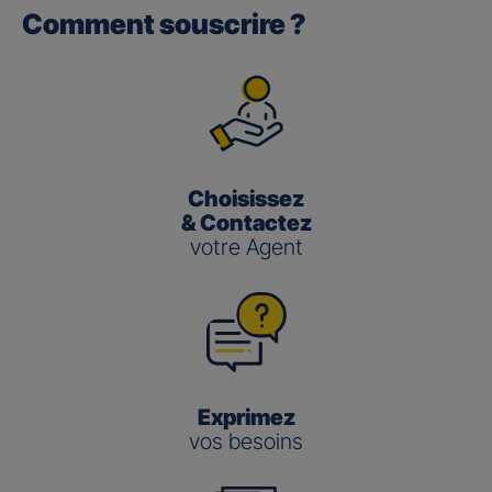
Comment souscrire ?
Gan performance retraite/retraite
pro
(3)
Le taux de Participation aux Bénéfices
pour les contrats
Gan Performance retraite/retraite pro s’établit à 2,00 %
pour 2025.
Choisissez
Gan nouvelle vie
& Contactez
votre Agent
(3)
Le taux de Participation aux Bénéfices
pour le contrat
Gan Nouvelle Vie s’établit à :
3,50 % pour 2025 pour le fonds en euros en
gestion pilotée
2,00 % pour 2025 pour le fonds en euros en
gestion libre
Exprimez
vos besoins
Gestion
Gestion