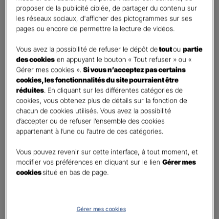
retraite
proposer de la publicité ciblée, de partager du contenu sur
Percevoir un capital
les réseaux sociaux, d'afficher des pictogrammes sur ses
pages ou encore de permettre la lecture de vidéos.
Autre besoin
Vous avez la possibilité de refuser le dépôt de
tout
ou
partie
Etes-vous déjà titulaire d’un contrat Retraite ?
*
des cookies
en appuyant le bouton « Tout refuser » ou «
Oui
Gérer mes cookies ».
Si vous n’acceptez pas certains
Non
cookies, les fonctionnalités du site pourraient être
réduites
. En cliquant sur les différentes catégories de
Quel est votre statut professionnel ?
*
cookies, vous obtenez plus de détails sur la fonction de
chacun de cookies utilisés. Vous avez la possibilité
TNS (Travailleur non salarié)
d’accepter ou de refuser l’ensemble des cookies
Salarié
appartenant à l’une ou l’autre de ces catégories.
Autre
Vous pouvez revenir sur cette interface, à tout moment, et
Le saviez-vous ?
modifier vos préférences en cliquant sur le lien
Gérer mes
cookies
situé en bas de page.
Le PER individuel est un produit d'épargne à long terme qui vous permet d'obtenir une
retraite complémentaire, sous la forme d'une rente ou d'un capital et en cas de décès,
le capital est versé à vos héritiers sans droit de succession dans les
limites et conditions
légales.
Gérer mes cookies
Vos informations :