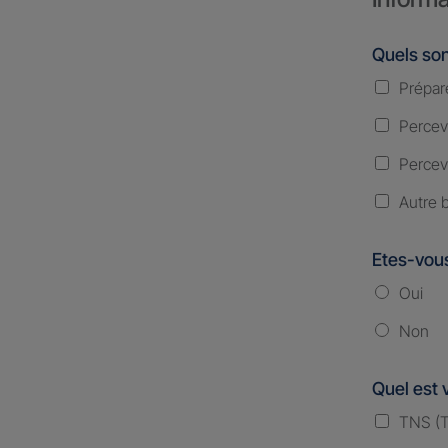
Quels son
Prépare
Percevo
Percevo
Autre 
Etes-vous
Oui
Non
Quel est 
TNS (Tr