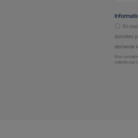
Informat
En coc
données pe
demande in
Pour connaitre
collectés par 