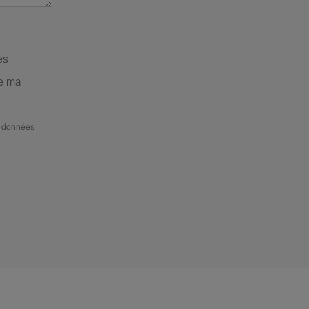
es
de ma
de données