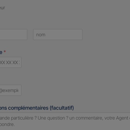
eur
Last
ne
*
d
ons complémentaires (facultatif)