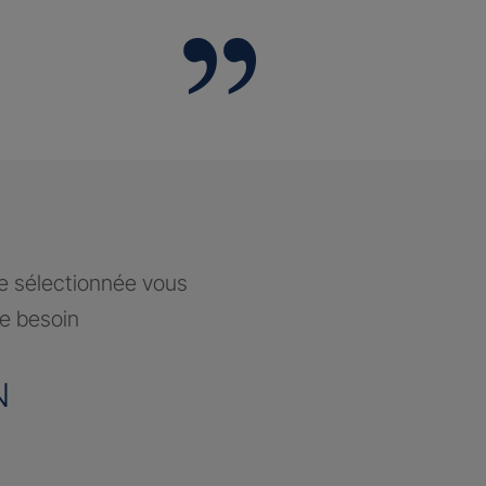
ce sélectionnée vous
re besoin
N