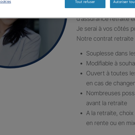
cookies
Tout refuser
Autoriser tou
Construisons ensembl
d’assurance retraite e
Je serai à vos côtés po
Notre contrat retraite 
Souplesse dans l
Modifiable à souha
Ouvert à toutes le
en cas de changem
Nombreuses possibi
avant la retraite
A la retraite, choi
en rente ou en mi