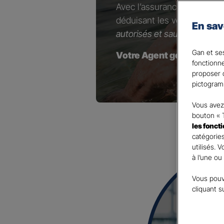
Avec l’assurance Retraite 
déduisant les versements e
En sav
autorisés et sauf option con
Gan et ses
Votre Agent général est à
fonctionn
proposer d
pictogram
Vous avez 
bouton « 
les fonct
catégories
utilisés. 
à l’une ou
Vous pouv
cliquant s