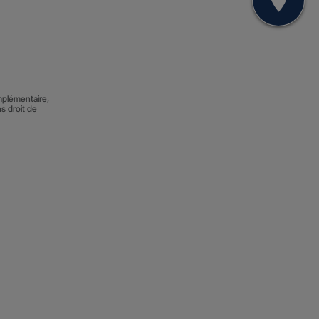
Mon
mplémentaire,
ns droit de