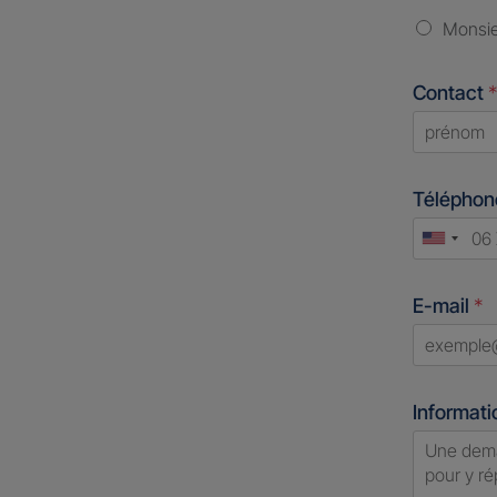
Monsi
Contact
*
First
Télépho
Unite
States
E-mail
*
+1
Informati