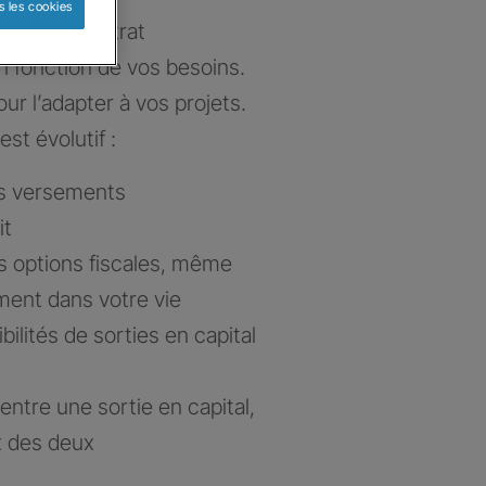
s les cookies
e votre contrat
n fonction de vos besoins.
ur l’adapter à vos projets.
est évolutif :
es versements
it
s options fiscales, même
ent dans votre vie
lités de sorties en capital
x entre une sortie en capital,
x des deux