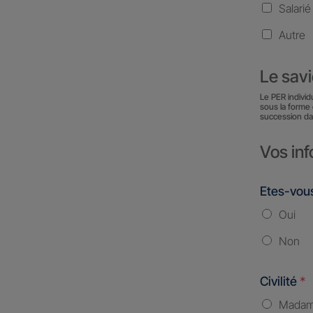
Salarié
Autre
Le sav
Le PER individ
sous la forme 
succession da
Vos inf
Etes-vous
Oui
Non
Civilité
*
Mada