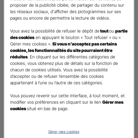
retraite
proposer de la publicité ciblée, de partager du contenu sur
Percevoir un capital
les réseaux sociaux, d'afficher des pictogrammes sur ses
pages ou encore de permettre la lecture de vidéos.
Autre besoin
Vous avez la possibilité de refuser le dépôt de
tout
ou
partie
Etes-vous déjà titulaire d’un contrat Retraite ?
*
des cookies
en appuyant le bouton « Tout refuser » ou «
Oui
Gérer mes cookies ».
Si vous n’acceptez pas certains
Non
cookies, les fonctionnalités du site pourraient être
réduites
. En cliquant sur les différentes catégories de
Quel est votre statut professionnel ?
*
cookies, vous obtenez plus de détails sur la fonction de
chacun de cookies utilisés. Vous avez la possibilité
TNS (Travailleur non salarié)
d’accepter ou de refuser l’ensemble des cookies
Salarié
appartenant à l’une ou l’autre de ces catégories.
Autre
Vous pouvez revenir sur cette interface, à tout moment, et
Le saviez-vous ?
modifier vos préférences en cliquant sur le lien
Gérer mes
cookies
situé en bas de page.
Le PER individuel est un produit d'épargne à long terme qui vous permet d'obtenir une
retraite complémentaire, sous la forme d'une rente ou d'un capital et en cas de décès,
le capital est versé à vos héritiers sans droit de succession dans les
limites et conditions
légales.
Gérer mes cookies
Vos informations :