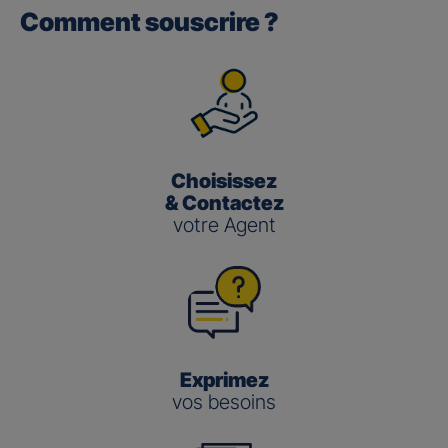
Comment souscrire ?
Gan performance retraite/retraite
pro
(3)
Le taux de Participation aux Bénéfices
pour les contrats
Gan Performance retraite/retraite pro s’établit à 2,00 %
pour 2025.
Choisissez
Gan nouvelle vie
& Contactez
votre Agent
(3)
Le taux de Participation aux Bénéfices
pour le contrat
Gan Nouvelle Vie s’établit à :
3,50 % pour 2025 pour le fonds en euros en
gestion pilotée
2,00 % pour 2025 pour le fonds en euros en
gestion libre
Exprimez
vos besoins
Gestion
Gestion