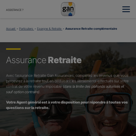
ASSISTANCE ?
Accueil
Particuliers
Epargne & Retraite
Assurance Retraite complémentaire
Assurance
Retraite
Avec l’assurance Retraite Gan Assurances, complétez les revenus que vous
percevrez à la retraite tout en déduisant les versements effectués sur votre
contrat de votre revenu imposable
(dans la limite des plafonds autorisés et
sauf option contraire)
.
Votre Agent général est à votre disposition pour répondre à toutes vos
questions sur la retraite.