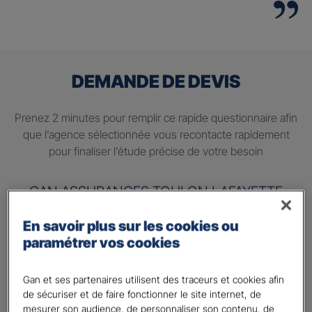
DEMANDE DE DEVIS
Prenez 2 minutes pour remplir ce rapide questionnaire afin
que l’agence sélectionnée vous recontacte rapidement
pour finaliser l’étude précise de votre besoin
GAN ASSURANCES TOULON LAFAYETTE
En savoir plus sur les cookies ou
Information sur votre besoin :
paramétrer vos cookies
Quels sont vos besoins ?
*
Préparer ma retraite
Gan et ses partenaires utilisent des traceurs et cookies afin
de sécuriser et de faire fonctionner le site internet, de
Percevoir un complément de revenu régulier à la
mesurer son audience, de personnaliser son contenu, de