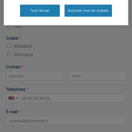
Etes-vous déjà client Gan assurances ?
*
Tout refuser
Autoriser tous les cookies
Oui
Non
Civilité
*
Madame
Monsieur
Contact
*
First
Last
Téléphone
*
United
States
E-mail
*
+1