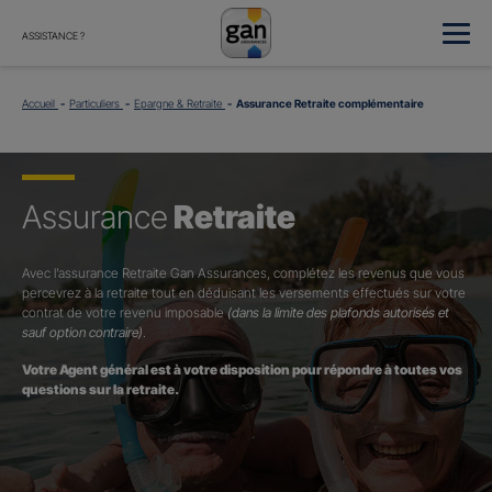
ASSISTANCE ?
Accueil
Particuliers
Epargne & Retraite
Assurance Retraite complémentaire
Assurance
Retraite
Avec l’assurance Retraite Gan Assurances, complétez les revenus que vous
percevrez à la retraite tout en déduisant les versements effectués sur votre
contrat de votre revenu imposable
(dans la limite des plafonds autorisés et
sauf option contraire)
.
Votre Agent général est à votre disposition pour répondre à toutes vos
questions sur la retraite.