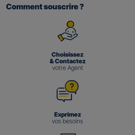
Comment souscrire ?
Gan performance retraite/retraite
pro
(3)
Le taux de Participation aux Bénéfices
pour les contrats
Gan Performance retraite/retraite pro s’établit à 2,00 %
pour 2025.
Choisissez
Gan nouvelle vie
& Contactez
votre Agent
(3)
Le taux de Participation aux Bénéfices
pour le contrat
Gan Nouvelle Vie s’établit à :
3,50 % pour 2025 pour le fonds en euros en
gestion pilotée
2,00 % pour 2025 pour le fonds en euros en
gestion libre
Exprimez
vos besoins
Gestion
Gestion