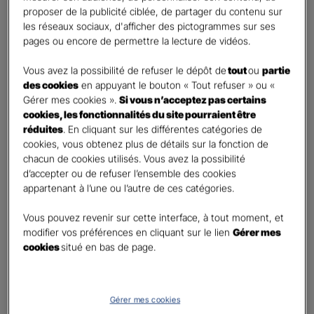
retraite
proposer de la publicité ciblée, de partager du contenu sur
Percevoir un capital
les réseaux sociaux, d'afficher des pictogrammes sur ses
pages ou encore de permettre la lecture de vidéos.
Autre besoin
Vous avez la possibilité de refuser le dépôt de
tout
ou
partie
Etes-vous déjà titulaire d’un contrat Retraite ?
*
des cookies
en appuyant le bouton « Tout refuser » ou «
Oui
Gérer mes cookies ».
Si vous n’acceptez pas certains
Non
cookies, les fonctionnalités du site pourraient être
réduites
. En cliquant sur les différentes catégories de
Quel est votre statut professionnel ?
*
cookies, vous obtenez plus de détails sur la fonction de
chacun de cookies utilisés. Vous avez la possibilité
TNS (Travailleur non salarié)
d’accepter ou de refuser l’ensemble des cookies
Salarié
appartenant à l’une ou l’autre de ces catégories.
Autre
Vous pouvez revenir sur cette interface, à tout moment, et
Le saviez-vous ?
modifier vos préférences en cliquant sur le lien
Gérer mes
cookies
situé en bas de page.
Le PER individuel est un produit d'épargne à long terme qui vous permet d'obtenir une
retraite complémentaire, sous la forme d'une rente ou d'un capital et en cas de décès,
le capital est versé à vos héritiers sans droit de succession dans les
limites et conditions
légales.
Gérer mes cookies
Vos informations :