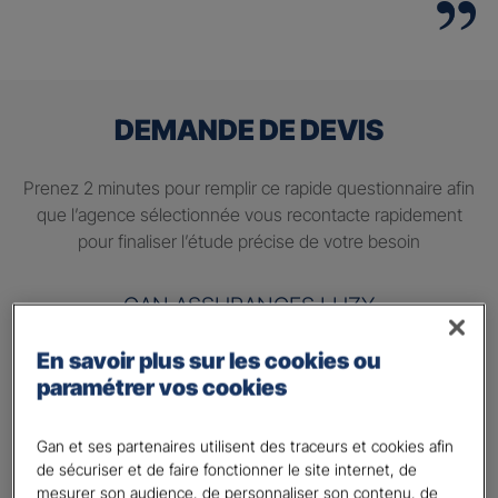
DEMANDE DE DEVIS
Prenez 2 minutes pour remplir ce rapide questionnaire afin
que l’agence sélectionnée vous recontacte rapidement
pour finaliser l’étude précise de votre besoin
GAN ASSURANCES LUZY
En savoir plus sur les cookies ou
Information sur votre besoin :
paramétrer vos cookies
Quels sont vos besoins ?
*
Préparer ma retraite
Gan et ses partenaires utilisent des traceurs et cookies afin
de sécuriser et de faire fonctionner le site internet, de
Percevoir un complément de revenu régulier à la
mesurer son audience, de personnaliser son contenu, de