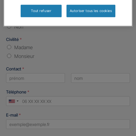
Etes-vous déjà client Gan assurances ?
*
Tout refuser
Autoriser tous les cookies
Oui
Non
Civilité
*
Madame
Monsieur
Contact
*
First
Last
Téléphone
*
United
States
E-mail
*
+1