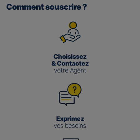
Comment souscrire ?
Gan performance retraite/retraite
pro
(3)
Le taux de Participation aux Bénéfices
pour les contrats
Gan Performance retraite/retraite pro s’établit à 2,00 %
pour 2025.
Choisissez
Gan nouvelle vie
& Contactez
votre Agent
(3)
Le taux de Participation aux Bénéfices
pour le contrat
Gan Nouvelle Vie s’établit à :
3,50 % pour 2025 pour le fonds en euros en
gestion pilotée
2,00 % pour 2025 pour le fonds en euros en
gestion libre
Exprimez
vos besoins
Gestion
Gestion