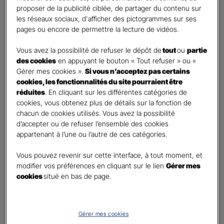
retraite
proposer de la publicité ciblée, de partager du contenu sur
Percevoir un capital
les réseaux sociaux, d'afficher des pictogrammes sur ses
pages ou encore de permettre la lecture de vidéos.
Autre besoin
Vous avez la possibilité de refuser le dépôt de
tout
ou
partie
Etes-vous déjà titulaire d’un contrat Retraite ?
*
des cookies
en appuyant le bouton « Tout refuser » ou «
Oui
Gérer mes cookies ».
Si vous n’acceptez pas certains
Non
cookies, les fonctionnalités du site pourraient être
réduites
. En cliquant sur les différentes catégories de
Quel est votre statut professionnel ?
*
cookies, vous obtenez plus de détails sur la fonction de
chacun de cookies utilisés. Vous avez la possibilité
TNS (Travailleur non salarié)
d’accepter ou de refuser l’ensemble des cookies
Salarié
appartenant à l’une ou l’autre de ces catégories.
Autre
Vous pouvez revenir sur cette interface, à tout moment, et
Le saviez-vous ?
modifier vos préférences en cliquant sur le lien
Gérer mes
cookies
situé en bas de page.
Le PER individuel est un produit d'épargne à long terme qui vous permet d'obtenir une
retraite complémentaire, sous la forme d'une rente ou d'un capital et en cas de décès,
le capital est versé à vos héritiers sans droit de succession dans les
limites et conditions
légales.
Gérer mes cookies
Vos informations :