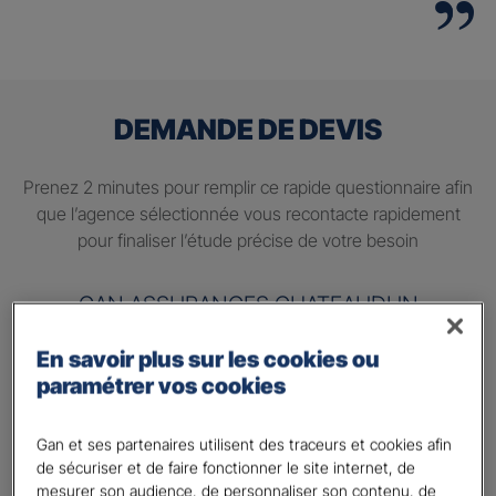
DEMANDE DE DEVIS
Prenez 2 minutes pour remplir ce rapide questionnaire afin
que l’agence sélectionnée vous recontacte rapidement
pour finaliser l’étude précise de votre besoin
GAN ASSURANCES CHATEAUDUN
En savoir plus sur les cookies ou
Information sur votre besoin :
paramétrer vos cookies
Quels sont vos besoins ?
*
Préparer ma retraite
Gan et ses partenaires utilisent des traceurs et cookies afin
de sécuriser et de faire fonctionner le site internet, de
Percevoir un complément de revenu régulier à la
mesurer son audience, de personnaliser son contenu, de