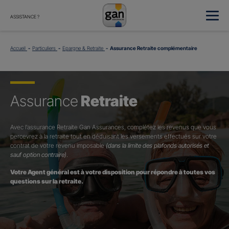
ASSISTANCE ?
Accueil
Particuliers
Epargne & Retraite
Assurance Retraite complémentaire
Assurance
Retraite
Avec l’assurance Retraite Gan Assurances, complétez les revenus que vous
percevrez à la retraite tout en déduisant les versements effectués sur votre
contrat de votre revenu imposable
(dans la limite des plafonds autorisés et
sauf option contraire)
.
Votre Agent général est à votre disposition pour répondre à toutes vos
questions sur la retraite.