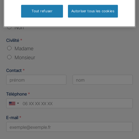
Etes-vous déjà client Gan assurances ?
*
Tout refuser
Autoriser tous les cookies
Oui
Non
Civilité
*
Madame
Monsieur
Contact
*
First
Last
Téléphone
*
United
States
E-mail
*
+1