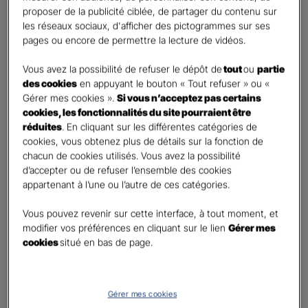
retraite
proposer de la publicité ciblée, de partager du contenu sur
Percevoir un capital
les réseaux sociaux, d'afficher des pictogrammes sur ses
pages ou encore de permettre la lecture de vidéos.
Autre besoin
Vous avez la possibilité de refuser le dépôt de
tout
ou
partie
Etes-vous déjà titulaire d’un contrat Retraite ?
*
des cookies
en appuyant le bouton « Tout refuser » ou «
Oui
Gérer mes cookies ».
Si vous n’acceptez pas certains
Non
cookies, les fonctionnalités du site pourraient être
réduites
. En cliquant sur les différentes catégories de
Quel est votre statut professionnel ?
*
cookies, vous obtenez plus de détails sur la fonction de
chacun de cookies utilisés. Vous avez la possibilité
TNS (Travailleur non salarié)
d’accepter ou de refuser l’ensemble des cookies
Salarié
appartenant à l’une ou l’autre de ces catégories.
Autre
Vous pouvez revenir sur cette interface, à tout moment, et
Le saviez-vous ?
modifier vos préférences en cliquant sur le lien
Gérer mes
cookies
situé en bas de page.
Le PER individuel est un produit d'épargne à long terme qui vous permet d'obtenir une
retraite complémentaire, sous la forme d'une rente ou d'un capital et en cas de décès,
le capital est versé à vos héritiers sans droit de succession dans les
limites et conditions
légales.
Gérer mes cookies
Vos informations :