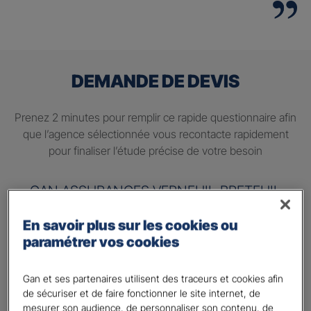
DEMANDE DE DEVIS
Prenez 2 minutes pour remplir ce rapide questionnaire afin
que l’agence sélectionnée vous recontacte rapidement
pour finaliser l’étude précise de votre besoin
GAN ASSURANCES VERNEUIL-BRETEUIL
En savoir plus sur les cookies ou
Information sur votre besoin :
paramétrer vos cookies
Quels sont vos besoins ?
*
Préparer ma retraite
Gan et ses partenaires utilisent des traceurs et cookies afin
de sécuriser et de faire fonctionner le site internet, de
Percevoir un complément de revenu régulier à la
mesurer son audience, de personnaliser son contenu, de