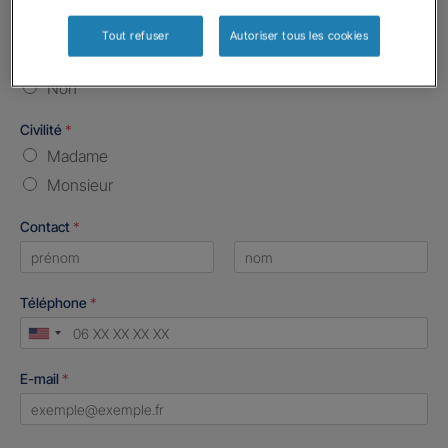
Etes-vous déjà client Gan assurances ?
*
Tout refuser
Autoriser tous les cookies
Oui
Non
Civilité
*
Madame
Monsieur
Contact
*
First
Last
Téléphone
*
United
States
E-mail
*
+1