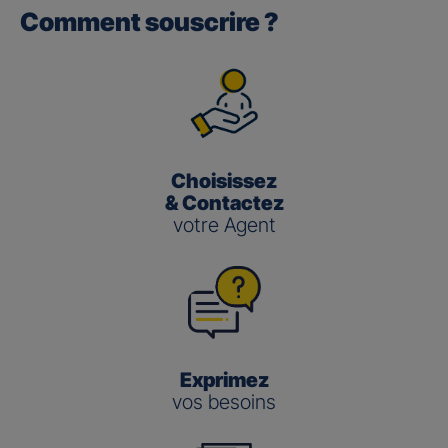
Comment souscrire ?
Gan performance retraite/retraite
pro
(3)
Le taux de Participation aux Bénéfices
pour les contrats
Gan Performance retraite/retraite pro s’établit à 2,00 %
pour 2025.
Choisissez
Gan nouvelle vie
& Contactez
votre Agent
(3)
Le taux de Participation aux Bénéfices
pour le contrat
Gan Nouvelle Vie s’établit à :
3,50 % pour 2025 pour le fonds en euros en
gestion pilotée
2,00 % pour 2025 pour le fonds en euros en
gestion libre
Exprimez
vos besoins
Gestion
Gestion