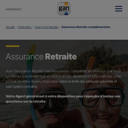
ASSISTANCE ?
Accueil
Particuliers
Epargne & Retraite
Assurance Retraite complémentaire
Assurance
Retraite
Avec l’assurance Retraite Gan Assurances, complétez les revenus que vous
percevrez à la retraite tout en déduisant les versements effectués sur votre
contrat de votre revenu imposable
(dans la limite des plafonds autorisés et
sauf option contraire)
.
Votre Agent général est à votre disposition pour répondre à toutes vos
questions sur la retraite.