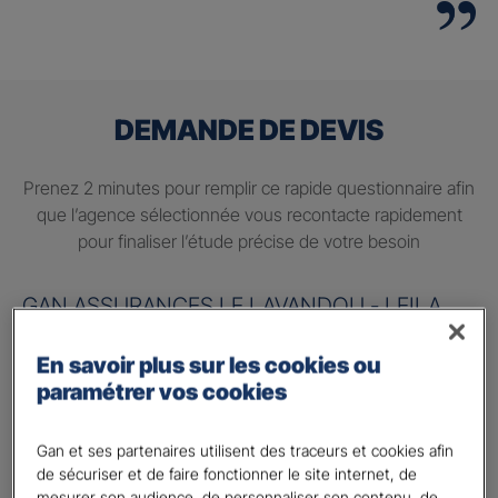
DEMANDE DE DEVIS
Prenez 2 minutes pour remplir ce rapide questionnaire afin
que l’agence sélectionnée vous recontacte rapidement
pour finaliser l’étude précise de votre besoin
GAN ASSURANCES LE LAVANDOU - LEILA
MALLA
En savoir plus sur les cookies ou
Information sur votre besoin :
paramétrer vos cookies
Quels sont vos besoins ?
*
Gan et ses partenaires utilisent des traceurs et cookies afin
Préparer ma retraite
de sécuriser et de faire fonctionner le site internet, de
mesurer son audience, de personnaliser son contenu, de