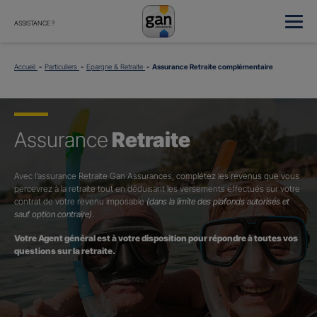
ASSISTANCE ?
Accueil
Particuliers
Epargne & Retraite
Assurance Retraite complémentaire
Assurance
Retraite
Avec l’assurance Retraite Gan Assurances, complétez les revenus que vous
percevrez à la retraite tout en déduisant les versements effectués sur votre
contrat de votre revenu imposable
(dans la limite des plafonds autorisés et
sauf option contraire)
.
Votre Agent général est à votre disposition pour répondre à toutes vos
questions sur la retraite.