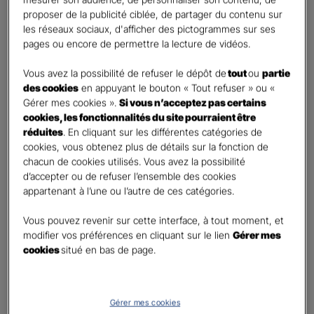
Percevoir un complément de revenu régulier à la
proposer de la publicité ciblée, de partager du contenu sur
retraite
les réseaux sociaux, d'afficher des pictogrammes sur ses
Percevoir un capital
pages ou encore de permettre la lecture de vidéos.
Autre besoin
Vous avez la possibilité de refuser le dépôt de
tout
ou
partie
des cookies
en appuyant le bouton « Tout refuser » ou «
Etes-vous déjà titulaire d’un contrat Retraite ?
*
Gérer mes cookies ».
Si vous n’acceptez pas certains
Oui
cookies, les fonctionnalités du site pourraient être
Non
réduites
. En cliquant sur les différentes catégories de
cookies, vous obtenez plus de détails sur la fonction de
Quel est votre statut professionnel ?
*
chacun de cookies utilisés. Vous avez la possibilité
TNS (Travailleur non salarié)
d’accepter ou de refuser l’ensemble des cookies
appartenant à l’une ou l’autre de ces catégories.
Salarié
Autre
Vous pouvez revenir sur cette interface, à tout moment, et
modifier vos préférences en cliquant sur le lien
Gérer mes
Le saviez-vous ?
cookies
situé en bas de page.
Le PER individuel est un produit d'épargne à long terme qui vous permet d'obtenir une
retraite complémentaire, sous la forme d'une rente ou d'un capital et en cas de décès,
le capital est versé à vos héritiers sans droit de succession dans les
limites et conditions
légales.
Gérer mes cookies