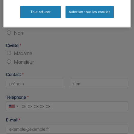
Vos informations :
Tout refuser
Autoriser tous les cookies
Etes-vous déjà client Gan assurances ?
*
Oui
Non
Civilité
*
Madame
Monsieur
Contact
*
First
Last
Téléphone
*
United
States
E-mail
*
+1