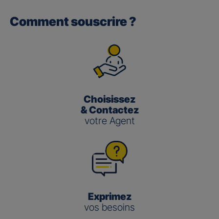
Comment souscrire ?
Gan performance retraite/retraite
pro
(3)
Le taux de Participation aux Bénéfices
pour les contrats
Gan Performance retraite/retraite pro s’établit à 2,00 %
pour 2025.
Choisissez
Gan nouvelle vie
& Contactez
votre Agent
(3)
Le taux de Participation aux Bénéfices
pour le contrat
Gan Nouvelle Vie s’établit à :
3,50 % pour 2025 pour le fonds en euros en
gestion pilotée
2,00 % pour 2025 pour le fonds en euros en
gestion libre
Exprimez
vos besoins