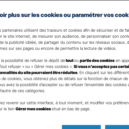
Gan Assurances, complétez les revenus que vous percevrez
ffectués sur votre contrat de votre revenu imposable
(d
oir plus sur les cookies ou paramétrer vos cook
traire)
.
 partenaires utilisent des traceurs et cookies afin de sécuriser et de fa
 votre disposition pour répondre à toutes vos question
er le site internet, de mesurer son audience, de personnaliser son con
e la publicité ciblée, de partager du contenu sur les réseaux sociaux, d
mes sur ses pages ou encore de permettre la lecture de vidéos.
la possibilité de refuser le dépôt de
tout
ou
partie des cookies
en appu
Tout refuser » ou « Gérer mes cookies ».
Si vous n’acceptez pas certa
ionnalités du site pourraient être réduites
. En cliquant sur les différen
 de cookies, vous obtenez plus de détails sur la fonction de chacun de
Vous avez la possibilité d’accepter ou de refuser l’ensemble des cookies
 l’autre de ces catégories.
ez revenir sur cette interface, à tout moment, et modifier vos préfére
Parole
ur le lien
Gérer mes cookies
situé en bas de page.
d’expert !