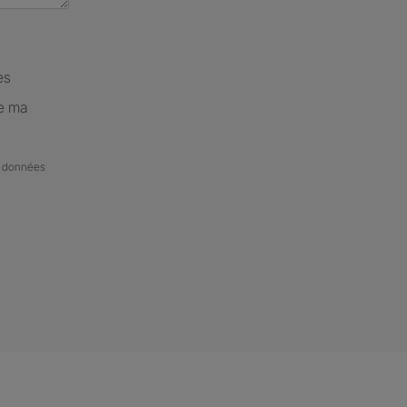
es
de ma
de données