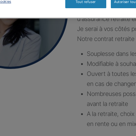
cookies
Tout refuser
Autoriser tou
Construisons ensembl
d’assurance retraite e
Je serai à vos côtés po
Notre contrat retraite 
Souplesse dans l
Modifiable à souha
Ouvert à toutes le
en cas de changem
Nombreuses possibi
avant la retraite
A la retraite, choi
en rente ou en mi