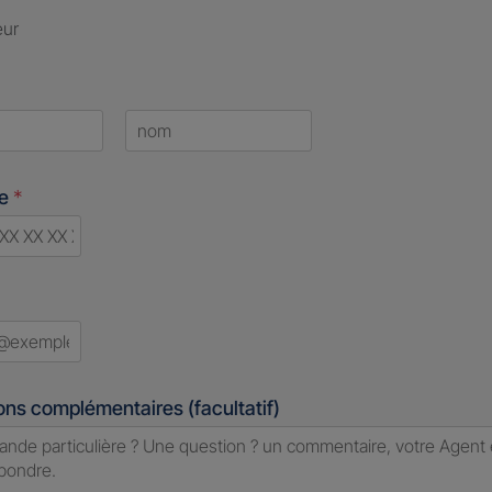
eur
Last
ne
*
d
ons complémentaires (facultatif)