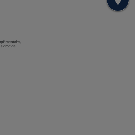
Mon
mplémentaire,
ns droit de