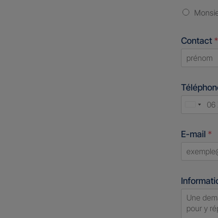
Monsi
Contact
*
First
Télépho
Unite
States
E-mail
*
+1
Informati