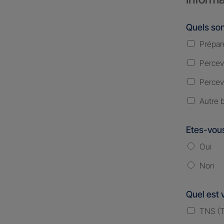
Quels son
Prépare
Percevo
Percevo
Autre 
Etes-vous
Oui
Non
Quel est 
TNS (Tr