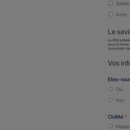
Salarié
Autre
Le sav
Le PER individ
sous la forme 
succession da
Vos inf
Etes-vous
Oui
Non
Civilité
*
Mada