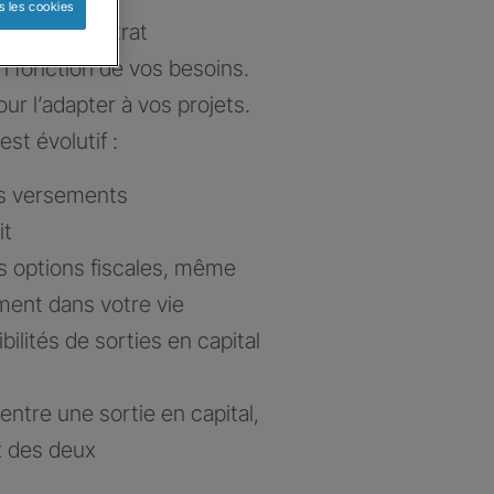
s les cookies
e votre contrat
n fonction de vos besoins.
ur l’adapter à vos projets.
est évolutif :
es versements
it
s options fiscales, même
ent dans votre vie
lités de sorties en capital
x entre une sortie en capital,
x des deux