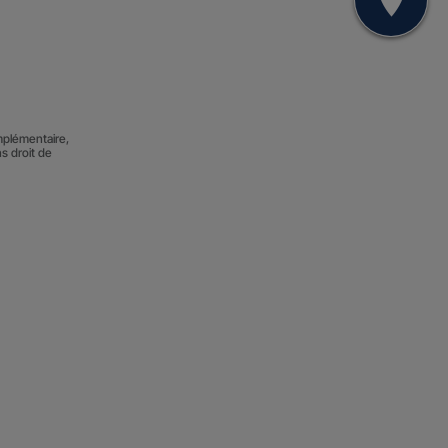
Mon
mplémentaire,
ns droit de