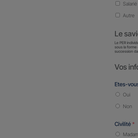
Salarié
Autre
Le sav
Le PER individ
sous la forme 
succession da
Vos inf
Etes-vous
Oui
Non
Civilité
*
Mada