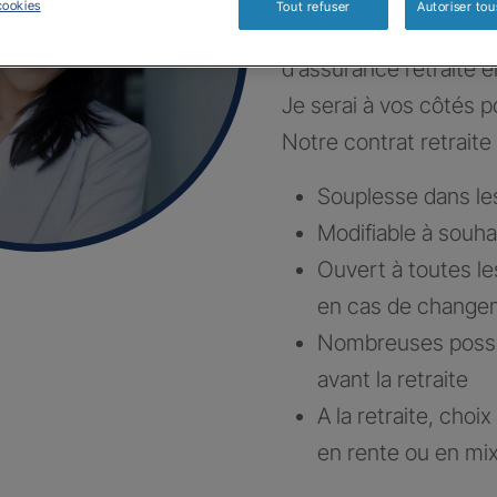
cookies
Tout refuser
Autoriser tou
Construisons ensembl
d’assurance retraite e
Je serai à vos côtés po
Notre contrat retraite 
Souplesse dans l
Modifiable à souha
Ouvert à toutes le
en cas de changem
Nombreuses possibi
avant la retraite
A la retraite, choi
en rente ou en mi