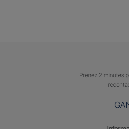
Prenez 2 minutes po
recontac
GA
Informa