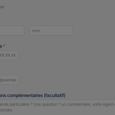
eur
Last
ne
*
d
ons complémentaires (facultatif)