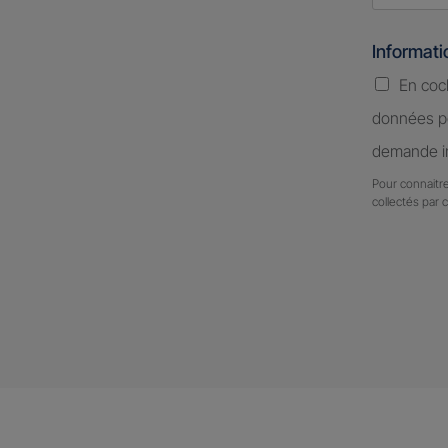
Informat
En coc
données pe
demande in
Pour connaitre
collectés par 