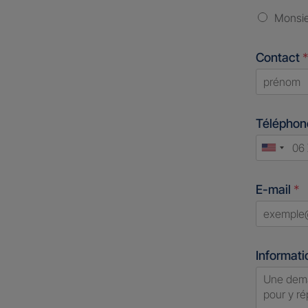
Monsi
Contact
*
First
Télépho
Unite
States
E-mail
*
+1
Informati