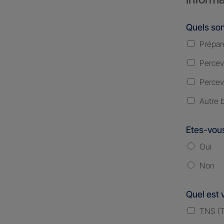
Quels son
Prépare
Percevo
Percevo
Autre 
Etes-vous
Oui
Non
Quel est 
TNS (Tr