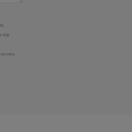
es
de ma
de données