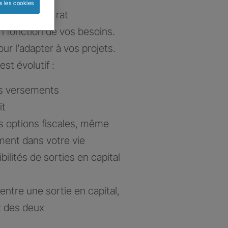
s les cookies
e votre contrat
n fonction de vos besoins.
ur l’adapter à vos projets.
est évolutif :
es versements
it
s options fiscales, même
ent dans votre vie
lités de sorties en capital
x entre une sortie en capital,
x des deux