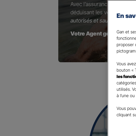
Avec l’assurance Retraite 
déduisant les versements e
En sav
autorisés et sauf option con
Gan et ses
Votre Agent général est à
fonctionn
proposer d
pictogram
Vous avez 
bouton « 
les fonct
catégories
utilisés. 
à l’une ou
Vous pouv
cliquant s