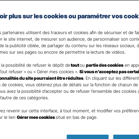
Gan Assurances, complétez les revenus que vous percevrez
ffectués sur votre contrat de votre revenu imposable
(d
oir plus sur les cookies ou paramétrer vos cook
traire)
.
 partenaires utilisent des traceurs et cookies afin de sécuriser et de fa
 votre disposition pour répondre à toutes vos question
er le site internet, de mesurer son audience, de personnaliser son con
e la publicité ciblée, de partager du contenu sur les réseaux sociaux, d
mes sur ses pages ou encore de permettre la lecture de vidéos.
la possibilité de refuser le dépôt de
tout
ou
partie des cookies
en appu
Tout refuser » ou « Gérer mes cookies ».
Si vous n’acceptez pas certa
ionnalités du site pourraient être réduites
. En cliquant sur les différen
 de cookies, vous obtenez plus de détails sur la fonction de chacun de
Vous avez la possibilité d’accepter ou de refuser l’ensemble des cookies
 l’autre de ces catégories.
ez revenir sur cette interface, à tout moment, et modifier vos préfére
Parole
ur le lien
Gérer mes cookies
situé en bas de page.
d’expert !