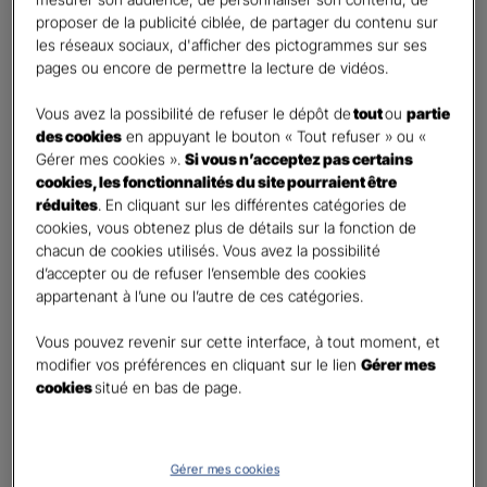
Percevoir un complément de revenu régulier à la
proposer de la publicité ciblée, de partager du contenu sur
retraite
les réseaux sociaux, d'afficher des pictogrammes sur ses
Percevoir un capital
pages ou encore de permettre la lecture de vidéos.
Autre besoin
Vous avez la possibilité de refuser le dépôt de
tout
ou
partie
des cookies
en appuyant le bouton « Tout refuser » ou «
Etes-vous déjà titulaire d’un contrat Retraite ?
*
Gérer mes cookies ».
Si vous n’acceptez pas certains
Oui
cookies, les fonctionnalités du site pourraient être
Non
réduites
. En cliquant sur les différentes catégories de
cookies, vous obtenez plus de détails sur la fonction de
Quel est votre statut professionnel ?
*
chacun de cookies utilisés. Vous avez la possibilité
TNS (Travailleur non salarié)
d’accepter ou de refuser l’ensemble des cookies
appartenant à l’une ou l’autre de ces catégories.
Salarié
Autre
Vous pouvez revenir sur cette interface, à tout moment, et
modifier vos préférences en cliquant sur le lien
Gérer mes
Le saviez-vous ?
cookies
situé en bas de page.
Le PER individuel est un produit d'épargne à long terme qui vous permet d'obtenir une
retraite complémentaire, sous la forme d'une rente ou d'un capital et en cas de décès,
le capital est versé à vos héritiers sans droit de succession dans les
limites et conditions
légales.
Gérer mes cookies