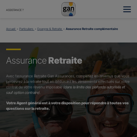
ASSISTANCE ?
Accueil
Particuliers
Epargne & Retraite
Assurance Retraite complémentaire
Assurance
Retraite
Avec l’assurance Retraite Gan Assurances, complétez les revenus que vous
percevrez à la retraite tout en déduisant les versements effectués sur votre
contrat de votre revenu imposable
(dans la limite des plafonds autorisés et
sauf option contraire)
.
Votre Agent général est à votre disposition pour répondre à toutes vos
questions sur la retraite.