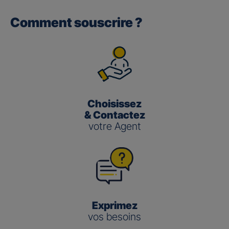
Comment souscrire ?
Gan performance retraite/retraite
pro
(3)
Le taux de Participation aux Bénéfices
pour les contrats
Gan Performance retraite/retraite pro s’établit à 2,00 %
pour 2025.
Choisissez
Gan nouvelle vie
& Contactez
votre Agent
(3)
Le taux de Participation aux Bénéfices
pour le contrat
Gan Nouvelle Vie s’établit à :
3,50 % pour 2025 pour le fonds en euros en
gestion pilotée
2,00 % pour 2025 pour le fonds en euros en
gestion libre
Exprimez
vos besoins