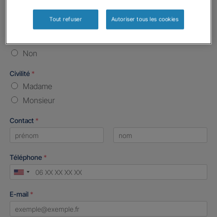
Vos informations :
Tout refuser
Autoriser tous les cookies
Etes-vous déjà client Gan assurances ?
*
Oui
Non
Civilité
*
Madame
Monsieur
Contact
*
First
Last
Téléphone
*
United
States
E-mail
*
+1