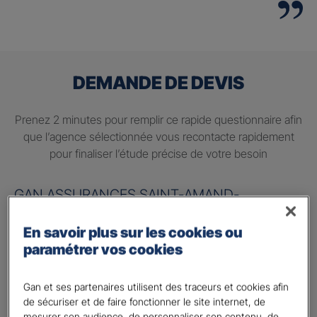
DEMANDE DE DEVIS
Prenez 2 minutes pour remplir ce rapide questionnaire afin
que l’agence sélectionnée vous recontacte rapidement
pour finaliser l’étude précise de votre besoin
GAN ASSURANCES SAINT-AMAND-
MONTROND
En savoir plus sur les cookies ou
Information sur votre besoin :
paramétrer vos cookies
Quels sont vos besoins ?
*
Gan et ses partenaires utilisent des traceurs et cookies afin
Préparer ma retraite
de sécuriser et de faire fonctionner le site internet, de
mesurer son audience, de personnaliser son contenu, de