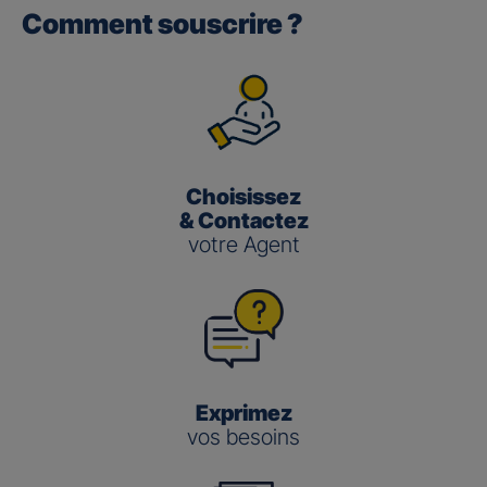
Comment souscrire ?
Gan performance retraite/retraite
pro
(3)
Le taux de Participation aux Bénéfices
pour les contrats
Gan Performance retraite/retraite pro s’établit à 2,00 %
pour 2025.
Choisissez
Gan nouvelle vie
& Contactez
votre Agent
(3)
Le taux de Participation aux Bénéfices
pour le contrat
Gan Nouvelle Vie s’établit à :
3,50 % pour 2025 pour le fonds en euros en
gestion pilotée
2,00 % pour 2025 pour le fonds en euros en
gestion libre
Exprimez
vos besoins
Gestion
Gestion