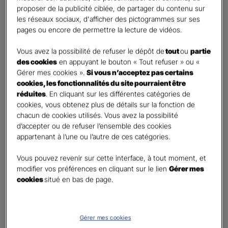
retraite
proposer de la publicité ciblée, de partager du contenu sur
Percevoir un capital
les réseaux sociaux, d'afficher des pictogrammes sur ses
pages ou encore de permettre la lecture de vidéos.
Autre besoin
Vous avez la possibilité de refuser le dépôt de
tout
ou
partie
Etes-vous déjà titulaire d’un contrat Retraite ?
*
des cookies
en appuyant le bouton « Tout refuser » ou «
Oui
Gérer mes cookies ».
Si vous n’acceptez pas certains
Non
cookies, les fonctionnalités du site pourraient être
réduites
. En cliquant sur les différentes catégories de
Quel est votre statut professionnel ?
*
cookies, vous obtenez plus de détails sur la fonction de
chacun de cookies utilisés. Vous avez la possibilité
TNS (Travailleur non salarié)
d’accepter ou de refuser l’ensemble des cookies
Salarié
appartenant à l’une ou l’autre de ces catégories.
Autre
Vous pouvez revenir sur cette interface, à tout moment, et
Le saviez-vous ?
modifier vos préférences en cliquant sur le lien
Gérer mes
cookies
situé en bas de page.
Le PER individuel est un produit d'épargne à long terme qui vous permet d'obtenir une
retraite complémentaire, sous la forme d'une rente ou d'un capital et en cas de décès,
le capital est versé à vos héritiers sans droit de succession dans les
limites et conditions
légales.
Gérer mes cookies
Vos informations :