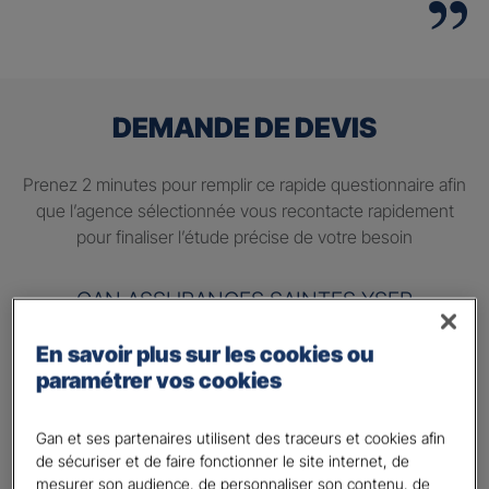
DEMANDE DE DEVIS
Prenez 2 minutes pour remplir ce rapide questionnaire afin
que l’agence sélectionnée vous recontacte rapidement
pour finaliser l’étude précise de votre besoin
GAN ASSURANCES SAINTES YSER
En savoir plus sur les cookies ou
Information sur votre besoin :
paramétrer vos cookies
Quels sont vos besoins ?
*
Préparer ma retraite
Gan et ses partenaires utilisent des traceurs et cookies afin
de sécuriser et de faire fonctionner le site internet, de
Percevoir un complément de revenu régulier à la
mesurer son audience, de personnaliser son contenu, de