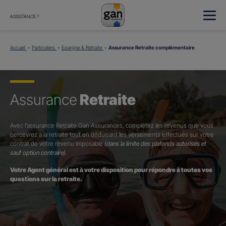
ASSISTANCE ?
Accueil
Particuliers
Epargne & Retraite
Assurance Retraite complémentaire
Assurance
Retraite
Avec l’assurance Retraite Gan Assurances, complétez les revenus que vous
percevrez à la retraite tout en déduisant les versements effectués sur votre
contrat de votre revenu imposable
(dans la limite des plafonds autorisés et
sauf option contraire)
.
Votre Agent général est à votre disposition pour répondre à toutes vos
questions sur la retraite.