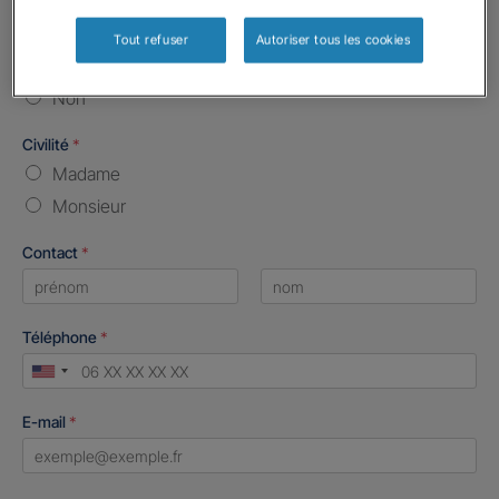
Etes-vous déjà client Gan assurances ?
*
Tout refuser
Autoriser tous les cookies
Oui
Non
Civilité
*
Madame
Monsieur
Contact
*
First
Last
Téléphone
*
United
States
E-mail
*
+1