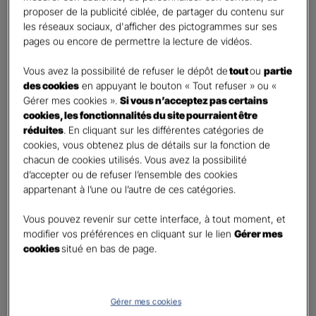
retraite
proposer de la publicité ciblée, de partager du contenu sur
Percevoir un capital
les réseaux sociaux, d'afficher des pictogrammes sur ses
pages ou encore de permettre la lecture de vidéos.
Autre besoin
Vous avez la possibilité de refuser le dépôt de
tout
ou
partie
Etes-vous déjà titulaire d’un contrat Retraite ?
*
des cookies
en appuyant le bouton « Tout refuser » ou «
Oui
Gérer mes cookies ».
Si vous n’acceptez pas certains
Non
cookies, les fonctionnalités du site pourraient être
réduites
. En cliquant sur les différentes catégories de
Quel est votre statut professionnel ?
*
cookies, vous obtenez plus de détails sur la fonction de
chacun de cookies utilisés. Vous avez la possibilité
TNS (Travailleur non salarié)
d’accepter ou de refuser l’ensemble des cookies
Salarié
appartenant à l’une ou l’autre de ces catégories.
Autre
Vous pouvez revenir sur cette interface, à tout moment, et
Le saviez-vous ?
modifier vos préférences en cliquant sur le lien
Gérer mes
cookies
situé en bas de page.
Le PER individuel est un produit d'épargne à long terme qui vous permet d'obtenir une
retraite complémentaire, sous la forme d'une rente ou d'un capital et en cas de décès,
le capital est versé à vos héritiers sans droit de succession dans les
limites et conditions
légales.
Gérer mes cookies
Vos informations :