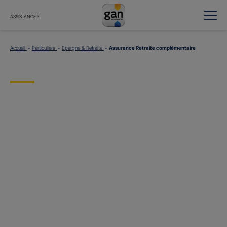
ASSISTANCE ?
Accueil
Particuliers
Epargne & Retraite
Assurance Retraite complémentaire
Assurance
Retraite
Avec l’assurance Retraite Gan Assurances, complétez les revenus que vous
percevrez à la retraite tout en déduisant les versements effectués sur votre
contrat de votre revenu imposable
(dans la limite des plafonds autorisés et
sauf option contraire)
.
Votre Agent général est à votre disposition pour répondre à toutes vos
questions sur la retraite.