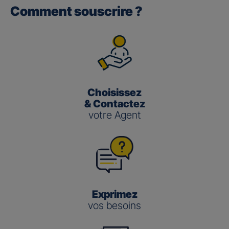
Comment souscrire ?
Gan performance retraite/retraite
pro
(3)
Le taux de Participation aux Bénéfices
pour les contrats
Gan Performance retraite/retraite pro s’établit à 2,00 %
pour 2025.
Choisissez
Gan nouvelle vie
& Contactez
votre Agent
(3)
Le taux de Participation aux Bénéfices
pour le contrat
Gan Nouvelle Vie s’établit à :
3,50 % pour 2025 pour le fonds en euros en
gestion pilotée
2,00 % pour 2025 pour le fonds en euros en
gestion libre
Exprimez
vos besoins
Gestion
Gestion