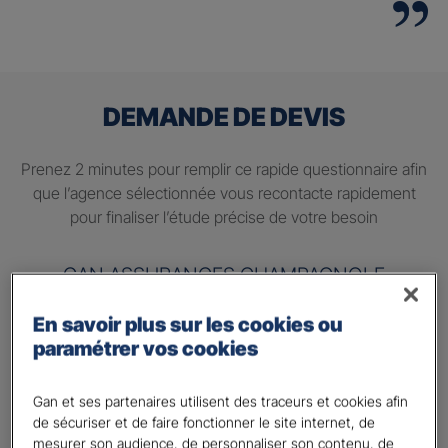
DEMANDE DE DEVIS
Prenez 2 minutes pour remplir ce rapide questionnaire afin
que l’agence sélectionnée vous recontacte rapidement
pour finaliser l’étude précise de votre besoin
GAN ASSURANCES CHAMPAGNOLE
En savoir plus sur les cookies ou
Information sur votre besoin :
paramétrer vos cookies
Quels sont vos besoins ?
*
Préparer ma retraite
Gan et ses partenaires utilisent des traceurs et cookies afin
de sécuriser et de faire fonctionner le site internet, de
Percevoir un complément de revenu régulier à la
mesurer son audience, de personnaliser son contenu, de