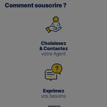
Comment souscrire ?
Gan performance retraite/retraite
pro
(3)
Le taux de Participation aux Bénéfices
pour les contrats
Gan Performance retraite/retraite pro s’établit à 2,00 %
pour 2025.
Choisissez
Gan nouvelle vie
& Contactez
votre Agent
(3)
Le taux de Participation aux Bénéfices
pour le contrat
Gan Nouvelle Vie s’établit à :
3,50 % pour 2025 pour le fonds en euros en
gestion pilotée
2,00 % pour 2025 pour le fonds en euros en
gestion libre
Exprimez
vos besoins
Gestion
Gestion