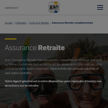
ASSISTANCE ?
Accueil
Particuliers
Epargne & Retraite
Assurance Retraite complémentaire
Assurance
Retraite
Avec l’assurance Retraite Gan Assurances, complétez les revenus que vous
percevrez à la retraite tout en déduisant les versements effectués sur votre
contrat de votre revenu imposable
(dans la limite des plafonds autorisés et
sauf option contraire)
.
Votre Agent général est à votre disposition pour répondre à toutes vos
questions sur la retraite.