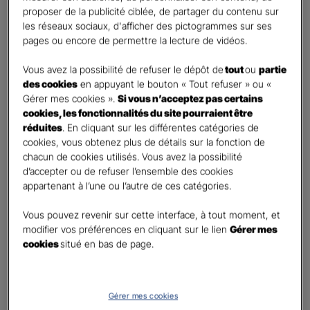
retraite
proposer de la publicité ciblée, de partager du contenu sur
Percevoir un capital
les réseaux sociaux, d'afficher des pictogrammes sur ses
pages ou encore de permettre la lecture de vidéos.
Autre besoin
Vous avez la possibilité de refuser le dépôt de
tout
ou
partie
Etes-vous déjà titulaire d’un contrat Retraite ?
*
des cookies
en appuyant le bouton « Tout refuser » ou «
Oui
Gérer mes cookies ».
Si vous n’acceptez pas certains
Non
cookies, les fonctionnalités du site pourraient être
réduites
. En cliquant sur les différentes catégories de
Quel est votre statut professionnel ?
*
cookies, vous obtenez plus de détails sur la fonction de
chacun de cookies utilisés. Vous avez la possibilité
TNS (Travailleur non salarié)
d’accepter ou de refuser l’ensemble des cookies
Salarié
appartenant à l’une ou l’autre de ces catégories.
Autre
Vous pouvez revenir sur cette interface, à tout moment, et
Le saviez-vous ?
modifier vos préférences en cliquant sur le lien
Gérer mes
cookies
situé en bas de page.
Le PER individuel est un produit d'épargne à long terme qui vous permet d'obtenir une
retraite complémentaire, sous la forme d'une rente ou d'un capital et en cas de décès,
le capital est versé à vos héritiers sans droit de succession dans les
limites et conditions
légales.
Gérer mes cookies
Vos informations :