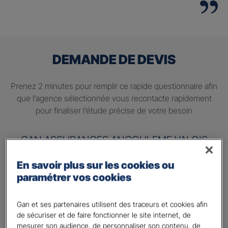
DEMANDE DE DEVIS
Prenez 2 minutes pour remplir ce rapide questionnaire afin
que l’agence sélectionnée vous recontacte rapidement
pour finaliser l’étude précise de votre besoin
GAN ASSURANCES ANGOULEME VALOIS
En savoir plus sur les cookies ou
Information sur votre besoin :
paramétrer vos cookies
Quels sont vos besoins ?
*
Préparer ma retraite
Gan et ses partenaires utilisent des traceurs et cookies afin
de sécuriser et de faire fonctionner le site internet, de
Percevoir un complément de revenu régulier à la
mesurer son audience, de personnaliser son contenu, de