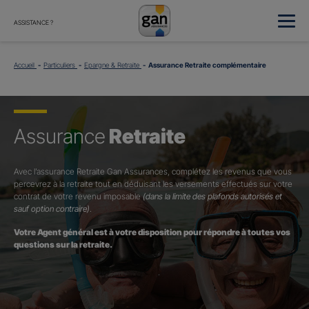
ASSISTANCE ?
Accueil
Particuliers
Epargne & Retraite
Assurance Retraite complémentaire
Assurance
Retraite
Avec l’assurance Retraite Gan Assurances, complétez les revenus que vous
percevrez à la retraite tout en déduisant les versements effectués sur votre
contrat de votre revenu imposable
(dans la limite des plafonds autorisés et
sauf option contraire)
.
Votre Agent général est à votre disposition pour répondre à toutes vos
questions sur la retraite.