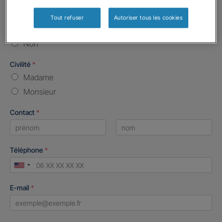
Etes-vous déjà client Gan assurances ?
*
Tout refuser
Autoriser tous les cookies
Oui
Non
Civilité
*
Madame
Monsieur
Contact
*
First
Last
Téléphone
*
United
States
E-mail
*
+1