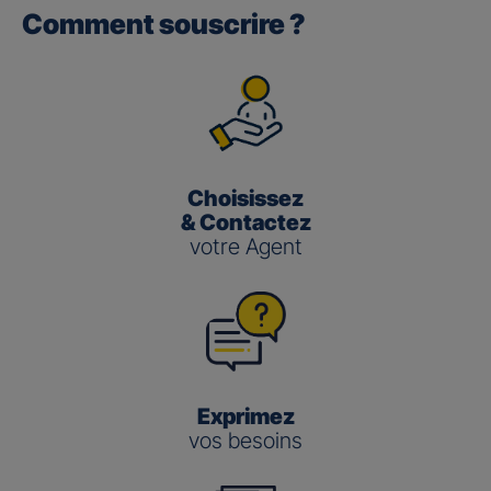
Comment souscrire ?
Gan performance retraite/retraite
pro
(3)
Le taux de Participation aux Bénéfices
pour les contrats
Gan Performance retraite/retraite pro s’établit à 2,00 %
pour 2025.
Choisissez
Gan nouvelle vie
& Contactez
votre Agent
(3)
Le taux de Participation aux Bénéfices
pour le contrat
Gan Nouvelle Vie s’établit à :
3,50 % pour 2025 pour le fonds en euros en
gestion pilotée
2,00 % pour 2025 pour le fonds en euros en
gestion libre
Exprimez
vos besoins
Gestion
Gestion