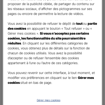
retraite
proposer de la publicité ciblée, de partager du contenu sur
Percevoir un capital
les réseaux sociaux, d'afficher des pictogrammes sur ses
pages ou encore de permettre la lecture de vidéos.
Autre besoin
Vous avez la possibilité de refuser le dépôt de
tout
ou
partie
Etes-vous déjà titulaire d’un contrat Retraite ?
*
des cookies
en appuyant le bouton « Tout refuser » ou «
Oui
Gérer mes cookies ».
Si vous n’acceptez pas certains
Non
cookies, les fonctionnalités du site pourraient être
réduites
. En cliquant sur les différentes catégories de
Quel est votre statut professionnel ?
*
cookies, vous obtenez plus de détails sur la fonction de
chacun de cookies utilisés. Vous avez la possibilité
TNS (Travailleur non salarié)
d’accepter ou de refuser l’ensemble des cookies
Salarié
appartenant à l’une ou l’autre de ces catégories.
Autre
Vous pouvez revenir sur cette interface, à tout moment, et
Le saviez-vous ?
modifier vos préférences en cliquant sur le lien
Gérer mes
cookies
situé en bas de page.
Le PER individuel est un produit d'épargne à long terme qui vous permet d'obtenir une
retraite complémentaire, sous la forme d'une rente ou d'un capital et en cas de décès,
le capital est versé à vos héritiers sans droit de succession dans les
limites et conditions
légales.
Gérer mes cookies
Vos informations :