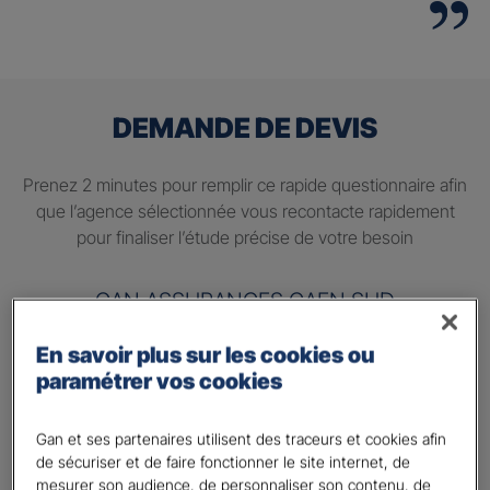
DEMANDE DE DEVIS
Prenez 2 minutes pour remplir ce rapide questionnaire afin
que l’agence sélectionnée vous recontacte rapidement
pour finaliser l’étude précise de votre besoin
GAN ASSURANCES CAEN SUD
En savoir plus sur les cookies ou
Information sur votre besoin :
paramétrer vos cookies
Quels sont vos besoins ?
*
Préparer ma retraite
Gan et ses partenaires utilisent des traceurs et cookies afin
de sécuriser et de faire fonctionner le site internet, de
Percevoir un complément de revenu régulier à la
mesurer son audience, de personnaliser son contenu, de