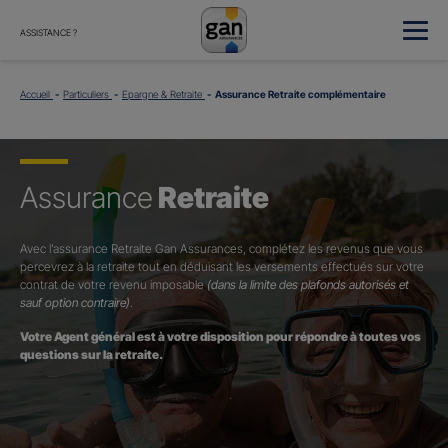
ASSISTANCE ?
Accueil
Particuliers
Epargne & Retraite
Assurance Retraite complémentaire
Assurance
Retraite
Avec l’assurance Retraite Gan Assurances, complétez les revenus que vous
percevrez à la retraite tout en déduisant les versements effectués sur votre
contrat de votre revenu imposable
(dans la limite des plafonds autorisés et
sauf option contraire)
.
Votre Agent général est à votre disposition pour répondre à toutes vos
questions sur la retraite.