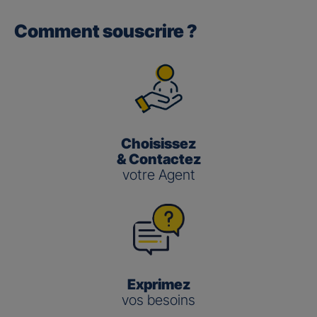
Comment souscrire ?
Gan performance retraite/retraite
pro
(3)
Le taux de Participation aux Bénéfices
pour les contrats
Gan Performance retraite/retraite pro s’établit à 2,00 %
pour 2025.
Choisissez
Gan nouvelle vie
& Contactez
votre Agent
(3)
Le taux de Participation aux Bénéfices
pour le contrat
Gan Nouvelle Vie s’établit à :
3,50 % pour 2025 pour le fonds en euros en
gestion pilotée
2,00 % pour 2025 pour le fonds en euros en
gestion libre
Exprimez
vos besoins