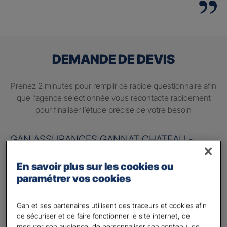
DEMANDE DE DEVIS
Prenez 2 minutes pour remplir ce rapide questionnaire afin
que l’agence sélectionnée vous recontacte rapidement
pour finaliser l’étude précise de votre besoin
GAN ASSURANCES GANNAT CHATEAU -
Alexis KESSAI & David CLAVILIER
En savoir plus sur les cookies ou
Information sur votre besoin :
paramétrer vos cookies
Quels sont vos besoins ?
*
Gan et ses partenaires utilisent des traceurs et cookies afin
Préparer ma retraite
de sécuriser et de faire fonctionner le site internet, de
mesurer son audience, de personnaliser son contenu, de