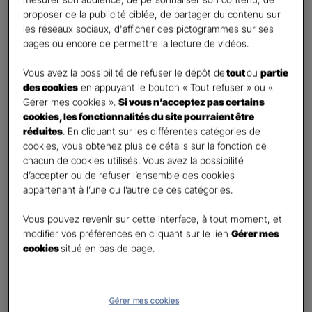
Percevoir un complément de revenu régulier à la
proposer de la publicité ciblée, de partager du contenu sur
retraite
les réseaux sociaux, d'afficher des pictogrammes sur ses
Percevoir un capital
pages ou encore de permettre la lecture de vidéos.
Autre besoin
Vous avez la possibilité de refuser le dépôt de
tout
ou
partie
des cookies
en appuyant le bouton « Tout refuser » ou «
Etes-vous déjà titulaire d’un contrat Retraite ?
*
Gérer mes cookies ».
Si vous n’acceptez pas certains
Oui
cookies, les fonctionnalités du site pourraient être
Non
réduites
. En cliquant sur les différentes catégories de
cookies, vous obtenez plus de détails sur la fonction de
Quel est votre statut professionnel ?
*
chacun de cookies utilisés. Vous avez la possibilité
TNS (Travailleur non salarié)
d’accepter ou de refuser l’ensemble des cookies
appartenant à l’une ou l’autre de ces catégories.
Salarié
Autre
Vous pouvez revenir sur cette interface, à tout moment, et
modifier vos préférences en cliquant sur le lien
Gérer mes
Le saviez-vous ?
cookies
situé en bas de page.
Le PER individuel est un produit d'épargne à long terme qui vous permet d'obtenir une
retraite complémentaire, sous la forme d'une rente ou d'un capital et en cas de décès,
le capital est versé à vos héritiers sans droit de succession dans les
limites et conditions
légales.
Gérer mes cookies