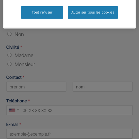
Vos informations :
Tout refuser
Autoriser tous les cookies
Etes-vous déjà client Gan assurances ?
*
Oui
Non
Civilité
*
Madame
Monsieur
Contact
*
First
Last
Téléphone
*
United
States
E-mail
*
+1