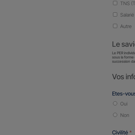
TNS (Tr
Salarié
Autre
Le sav
Le PER individ
sous la forme 
succession da
Vos inf
Etes-vous
Oui
Non
Civilité
*