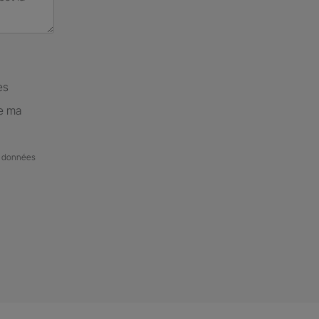
es
de ma
de données