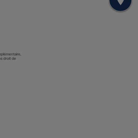
Mon
mplémentaire,
ns droit de