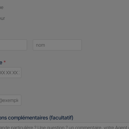
me
eur
Last
ne
*
d
ons complémentaires (facultatif)