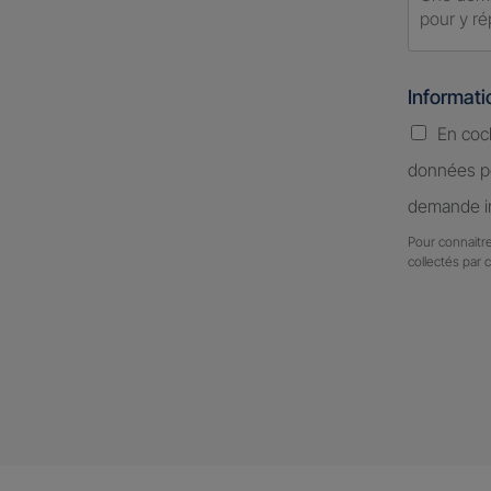
Informat
En coc
données pe
demande in
Pour connaitre
collectés par 