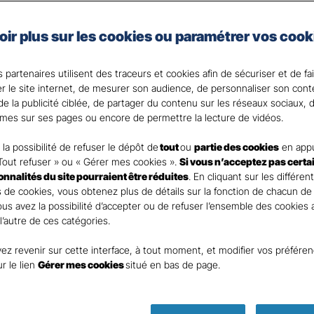
Gan Assurances, complétez les revenus que vous percevrez
ffectués sur votre contrat de votre revenu imposable
(d
oir plus sur les cookies ou paramétrer vos cook
traire)
.
 partenaires utilisent des traceurs et cookies afin de sécuriser et de fa
 votre disposition pour répondre à toutes vos question
er le site internet, de mesurer son audience, de personnaliser son con
e la publicité ciblée, de partager du contenu sur les réseaux sociaux, d
mes sur ses pages ou encore de permettre la lecture de vidéos.
la possibilité de refuser le dépôt de
tout
ou
partie des cookies
en appu
Tout refuser » ou « Gérer mes cookies ».
Si vous n’acceptez pas certa
ionnalités du site pourraient être réduites
. En cliquant sur les différen
 de cookies, vous obtenez plus de détails sur la fonction de chacun de
Vous avez la possibilité d’accepter ou de refuser l’ensemble des cookies
 l’autre de ces catégories.
ez revenir sur cette interface, à tout moment, et modifier vos préfére
Parole
ur le lien
Gérer mes cookies
situé en bas de page.
d’expert !