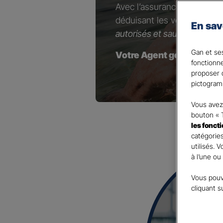
Avec l’assurance Retraite 
déduisant les versements e
En sav
autorisés et sauf option con
Gan et ses
Votre Agent général est à
fonctionn
proposer d
pictogram
Vous avez 
bouton « 
les fonct
catégories
utilisés. 
à l’une ou
Vous pouv
cliquant s