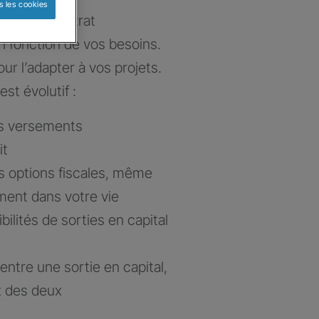
s les cookies
e votre contrat
n fonction de vos besoins.
ur l’adapter à vos projets.
est évolutif :
es versements
it
s options fiscales, même
ent dans votre vie
lités de sorties en capital
x entre une sortie en capital,
x des deux