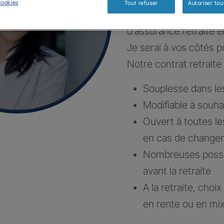
cookies
Tout refuser
Autoriser tou
Construisons ensembl
d’assurance retraite e
Je serai à vos côtés po
Notre contrat retraite 
Souplesse dans l
Modifiable à souha
Ouvert à toutes le
en cas de changem
Nombreuses possibi
avant la retraite
A la retraite, choi
en rente ou en mi