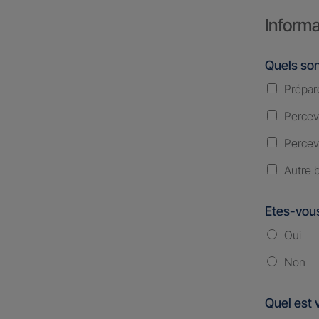
Informa
Quels son
Prépare
Percevo
Percevo
Autre 
Etes-vous
Oui
Non
Quel est 