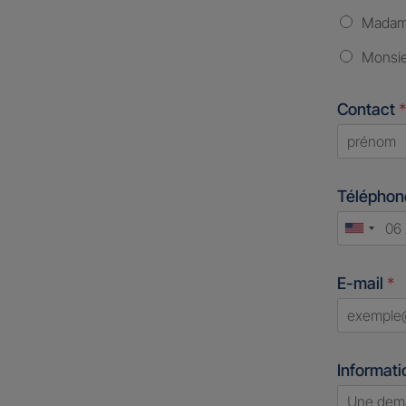
Mada
Monsi
Contact
*
First
Télépho
Unite
States
E-mail
*
+1
Informati