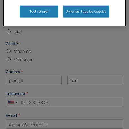
Vos informations :
Tout refuser
Autoriser tous les cookies
Etes-vous déjà client Gan assurances ?
*
Oui
Non
Civilité
*
Madame
Monsieur
Contact
*
First
Last
Téléphone
*
United
States
E-mail
*
+1