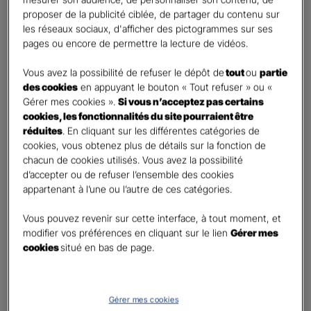
Percevoir un complément de revenu régulier à la
proposer de la publicité ciblée, de partager du contenu sur
retraite
les réseaux sociaux, d'afficher des pictogrammes sur ses
Percevoir un capital
pages ou encore de permettre la lecture de vidéos.
Autre besoin
Vous avez la possibilité de refuser le dépôt de
tout
ou
partie
des cookies
en appuyant le bouton « Tout refuser » ou «
Etes-vous déjà titulaire d’un contrat Retraite ?
*
Gérer mes cookies ».
Si vous n’acceptez pas certains
Oui
cookies, les fonctionnalités du site pourraient être
Non
réduites
. En cliquant sur les différentes catégories de
cookies, vous obtenez plus de détails sur la fonction de
Quel est votre statut professionnel ?
*
chacun de cookies utilisés. Vous avez la possibilité
TNS (Travailleur non salarié)
d’accepter ou de refuser l’ensemble des cookies
appartenant à l’une ou l’autre de ces catégories.
Salarié
Autre
Vous pouvez revenir sur cette interface, à tout moment, et
modifier vos préférences en cliquant sur le lien
Gérer mes
Le saviez-vous ?
cookies
situé en bas de page.
Le PER individuel est un produit d'épargne à long terme qui vous permet d'obtenir une
retraite complémentaire, sous la forme d'une rente ou d'un capital et en cas de décès,
le capital est versé à vos héritiers sans droit de succession dans les
limites et conditions
légales.
Gérer mes cookies