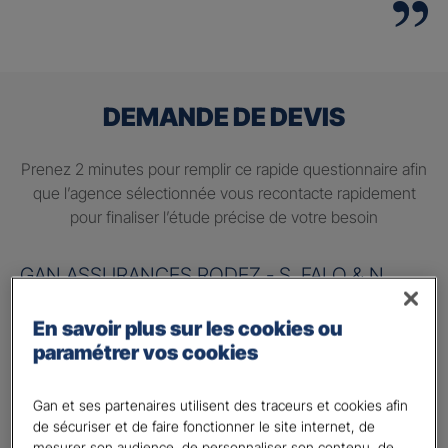
DEMANDE DE DEVIS
Prenez 2 minutes pour remplir ce rapide questionnaire afin
que l’agence sélectionnée vous recontacte rapidement
pour finaliser l’étude précise de votre besoin
GAN ASSURANCES RODEZ - S. FALQ & N.
LUTRAND-SERVANT
En savoir plus sur les cookies ou
Information sur votre besoin :
paramétrer vos cookies
Quels sont vos besoins ?
*
Gan et ses partenaires utilisent des traceurs et cookies afin
Préparer ma retraite
de sécuriser et de faire fonctionner le site internet, de
mesurer son audience, de personnaliser son contenu, de