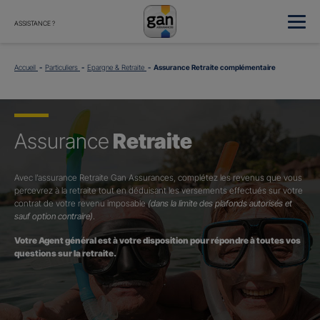
ASSISTANCE ?
Accueil
Particuliers
Epargne & Retraite
Assurance Retraite complémentaire
Assurance
Retraite
Avec l’assurance Retraite Gan Assurances, complétez les revenus que vous
percevrez à la retraite tout en déduisant les versements effectués sur votre
contrat de votre revenu imposable
(dans la limite des plafonds autorisés et
sauf option contraire)
.
Votre Agent général est à votre disposition pour répondre à toutes vos
questions sur la retraite.