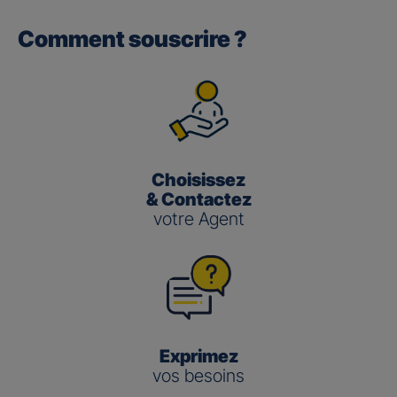
Comment souscrire ?
Gan performance retraite/retraite
pro
(3)
Le taux de Participation aux Bénéfices
pour les contrats
Gan Performance retraite/retraite pro s’établit à 2,00 %
pour 2025.
Choisissez
Gan nouvelle vie
& Contactez
votre Agent
(3)
Le taux de Participation aux Bénéfices
pour le contrat
Gan Nouvelle Vie s’établit à :
3,50 % pour 2025 pour le fonds en euros en
gestion pilotée
2,00 % pour 2025 pour le fonds en euros en
gestion libre
Exprimez
vos besoins