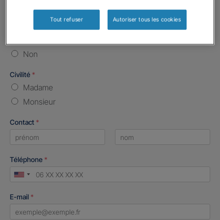
Vos informations :
Tout refuser
Autoriser tous les cookies
Etes-vous déjà client Gan assurances ?
*
Oui
Non
Civilité
*
Madame
Monsieur
Contact
*
First
Last
Téléphone
*
United
States
E-mail
*
+1