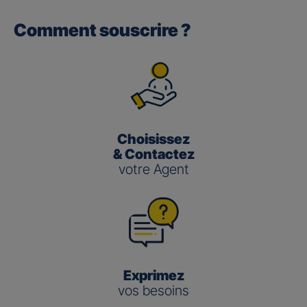
Comment souscrire ?
Gan performance retraite/retraite
pro
(3)
Le taux de Participation aux Bénéfices
pour les contrats
Gan Performance retraite/retraite pro s’établit à 2,00 %
pour 2025.
Choisissez
Gan nouvelle vie
& Contactez
votre Agent
(3)
Le taux de Participation aux Bénéfices
pour le contrat
Gan Nouvelle Vie s’établit à :
3,50 % pour 2025 pour le fonds en euros en
gestion pilotée
2,00 % pour 2025 pour le fonds en euros en
gestion libre
Exprimez
vos besoins