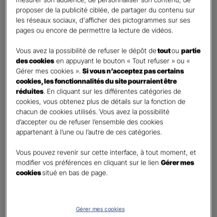
Percevoir un complément de revenu régulier à la
proposer de la publicité ciblée, de partager du contenu sur
retraite
les réseaux sociaux, d'afficher des pictogrammes sur ses
Percevoir un capital
pages ou encore de permettre la lecture de vidéos.
Autre besoin
Vous avez la possibilité de refuser le dépôt de
tout
ou
partie
des cookies
en appuyant le bouton « Tout refuser » ou «
Etes-vous déjà titulaire d’un contrat Retraite ?
*
Gérer mes cookies ».
Si vous n’acceptez pas certains
Oui
cookies, les fonctionnalités du site pourraient être
Non
réduites
. En cliquant sur les différentes catégories de
cookies, vous obtenez plus de détails sur la fonction de
Quel est votre statut professionnel ?
*
chacun de cookies utilisés. Vous avez la possibilité
TNS (Travailleur non salarié)
d’accepter ou de refuser l’ensemble des cookies
appartenant à l’une ou l’autre de ces catégories.
Salarié
Autre
Vous pouvez revenir sur cette interface, à tout moment, et
modifier vos préférences en cliquant sur le lien
Gérer mes
Le saviez-vous ?
cookies
situé en bas de page.
Le PER individuel est un produit d'épargne à long terme qui vous permet d'obtenir une
retraite complémentaire, sous la forme d'une rente ou d'un capital et en cas de décès,
le capital est versé à vos héritiers sans droit de succession dans les
limites et conditions
légales.
Gérer mes cookies