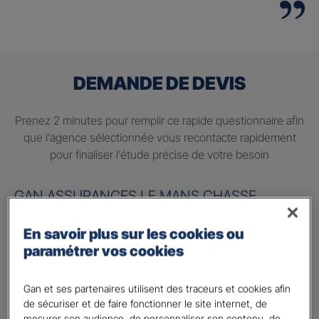
DEMANDE DE DEVIS
Prenez 2 minutes pour remplir ce rapide questionnaire afin
que l’agence sélectionnée vous recontacte rapidement
pour finaliser l’étude précise de votre besoin
GAN ASSURANCES LE MANS CHASSE
ROYALE
En savoir plus sur les cookies ou
Information sur votre besoin :
paramétrer vos cookies
Quels sont vos besoins ?
*
Gan et ses partenaires utilisent des traceurs et cookies afin
Préparer ma retraite
de sécuriser et de faire fonctionner le site internet, de
mesurer son audience, de personnaliser son contenu, de