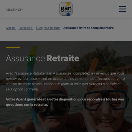
ASSISTANCE ?
Accueil
Particuliers
Epargne & Retraite
Assurance Retraite complémentaire
Assurance
Retraite
Avec l’assurance Retraite Gan Assurances, complétez les revenus que vous
percevrez à la retraite tout en déduisant les versements effectués sur votre
contrat de votre revenu imposable
(dans la limite des plafonds autorisés et
sauf option contraire)
.
Votre Agent général est à votre disposition pour répondre à toutes vos
questions sur la retraite.