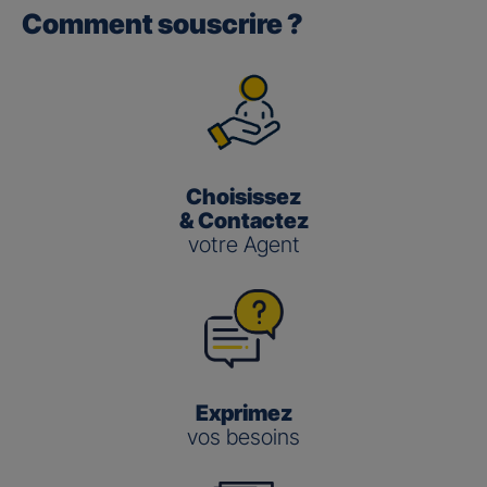
Comment souscrire ?
Gan performance retraite/retraite
pro
(3)
Le taux de Participation aux Bénéfices
pour les contrats
Gan Performance retraite/retraite pro s’établit à 2,00 %
pour 2025.
Choisissez
Gan nouvelle vie
& Contactez
votre Agent
(3)
Le taux de Participation aux Bénéfices
pour le contrat
Gan Nouvelle Vie s’établit à :
3,50 % pour 2025 pour le fonds en euros en
gestion pilotée
2,00 % pour 2025 pour le fonds en euros en
gestion libre
Exprimez
vos besoins
Gestion
Gestion