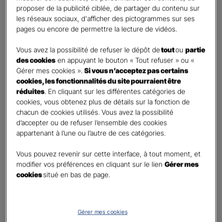
retraite
proposer de la publicité ciblée, de partager du contenu sur
Percevoir un capital
les réseaux sociaux, d'afficher des pictogrammes sur ses
pages ou encore de permettre la lecture de vidéos.
Autre besoin
Vous avez la possibilité de refuser le dépôt de
tout
ou
partie
Etes-vous déjà titulaire d’un contrat Retraite ?
*
des cookies
en appuyant le bouton « Tout refuser » ou «
Oui
Gérer mes cookies ».
Si vous n’acceptez pas certains
Non
cookies, les fonctionnalités du site pourraient être
réduites
. En cliquant sur les différentes catégories de
Quel est votre statut professionnel ?
*
cookies, vous obtenez plus de détails sur la fonction de
chacun de cookies utilisés. Vous avez la possibilité
TNS (Travailleur non salarié)
d’accepter ou de refuser l’ensemble des cookies
Salarié
appartenant à l’une ou l’autre de ces catégories.
Autre
Vous pouvez revenir sur cette interface, à tout moment, et
Le saviez-vous ?
modifier vos préférences en cliquant sur le lien
Gérer mes
cookies
situé en bas de page.
Le PER individuel est un produit d'épargne à long terme qui vous permet d'obtenir une
retraite complémentaire, sous la forme d'une rente ou d'un capital et en cas de décès,
le capital est versé à vos héritiers sans droit de succession dans les
limites et conditions
légales.
Gérer mes cookies
Vos informations :