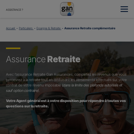
ASSISTANCE ?
Accueil
Particuliers
Epargne & Retraite
Assurance Retraite complémentaire
Assurance
Retraite
Avec l’assurance Retraite Gan Assurances, complétez les revenus que vous
percevrez à la retraite tout en déduisant les versements effectués sur votre
contrat de votre revenu imposable
(dans la limite des plafonds autorisés et
sauf option contraire)
.
Votre Agent général est à votre disposition pour répondre à toutes vos
questions sur la retraite.