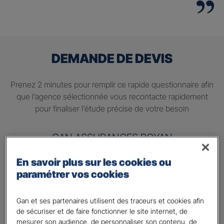
DEMANDE DE DEVIS
Prenez 2 minutes pour remplir ce rapide questionnaire afin
que l’agence sélectionnée vous recontacte rapidement
pour finaliser l’étude précise de votre besoin
GAN ASSURANCES ROYAN
En savoir plus sur les cookies ou
Information sur votre besoin :
paramétrer vos cookies
Quels sont vos besoins ?
*
Préparer ma retraite
Gan et ses partenaires utilisent des traceurs et cookies afin
de sécuriser et de faire fonctionner le site internet, de
Percevoir un complément de revenu régulier à la
mesurer son audience, de personnaliser son contenu, de