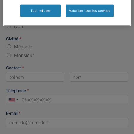
Etes-vous déjà client Gan assurances ?
*
Tout refuser
Autoriser tous les cookies
Oui
Non
Civilité
*
Madame
Monsieur
Contact
*
First
Last
Téléphone
*
United
States
E-mail
*
+1