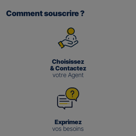
Comment souscrire ?
Gan performance retraite/retraite
pro
(3)
Le taux de Participation aux Bénéfices
pour les contrats
Gan Performance retraite/retraite pro s’établit à 2,00 %
pour 2025.
Choisissez
Gan nouvelle vie
& Contactez
votre Agent
(3)
Le taux de Participation aux Bénéfices
pour le contrat
Gan Nouvelle Vie s’établit à :
3,50 % pour 2025 pour le fonds en euros en
gestion pilotée
2,00 % pour 2025 pour le fonds en euros en
gestion libre
Exprimez
vos besoins