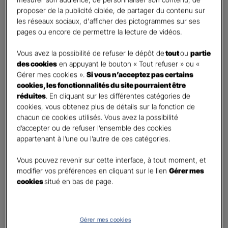
Percevoir un complément de revenu régulier à la
proposer de la publicité ciblée, de partager du contenu sur
retraite
les réseaux sociaux, d'afficher des pictogrammes sur ses
Percevoir un capital
pages ou encore de permettre la lecture de vidéos.
Autre besoin
Vous avez la possibilité de refuser le dépôt de
tout
ou
partie
des cookies
en appuyant le bouton « Tout refuser » ou «
Etes-vous déjà titulaire d’un contrat Retraite ?
*
Gérer mes cookies ».
Si vous n’acceptez pas certains
Oui
cookies, les fonctionnalités du site pourraient être
Non
réduites
. En cliquant sur les différentes catégories de
cookies, vous obtenez plus de détails sur la fonction de
Quel est votre statut professionnel ?
*
chacun de cookies utilisés. Vous avez la possibilité
TNS (Travailleur non salarié)
d’accepter ou de refuser l’ensemble des cookies
appartenant à l’une ou l’autre de ces catégories.
Salarié
Autre
Vous pouvez revenir sur cette interface, à tout moment, et
modifier vos préférences en cliquant sur le lien
Gérer mes
Le saviez-vous ?
cookies
situé en bas de page.
Le PER individuel est un produit d'épargne à long terme qui vous permet d'obtenir une
retraite complémentaire, sous la forme d'une rente ou d'un capital et en cas de décès,
le capital est versé à vos héritiers sans droit de succession dans les
limites et conditions
légales.
Gérer mes cookies