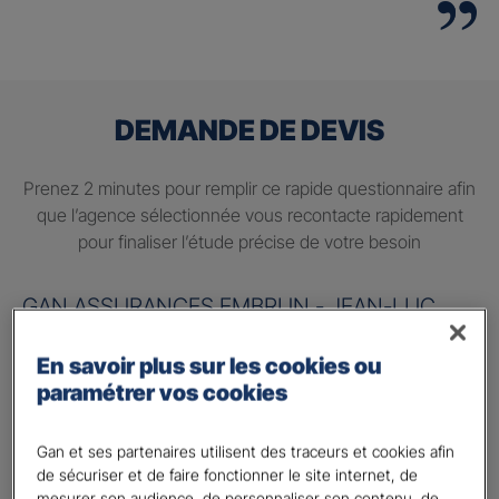
DEMANDE DE DEVIS
Prenez 2 minutes pour remplir ce rapide questionnaire afin
que l’agence sélectionnée vous recontacte rapidement
pour finaliser l’étude précise de votre besoin
GAN ASSURANCES EMBRUN - JEAN-LUC
MELGAZZA
En savoir plus sur les cookies ou
Information sur votre besoin :
paramétrer vos cookies
Quels sont vos besoins ?
*
Gan et ses partenaires utilisent des traceurs et cookies afin
Préparer ma retraite
de sécuriser et de faire fonctionner le site internet, de
mesurer son audience, de personnaliser son contenu, de