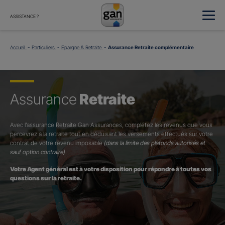
ASSISTANCE ?
Accueil
Particuliers
Epargne & Retraite
Assurance Retraite complémentaire
Assurance
Retraite
Avec l’assurance Retraite Gan Assurances, complétez les revenus que vous
percevrez à la retraite tout en déduisant les versements effectués sur votre
contrat de votre revenu imposable
(dans la limite des plafonds autorisés et
sauf option contraire)
.
Votre Agent général est à votre disposition pour répondre à toutes vos
questions sur la retraite.