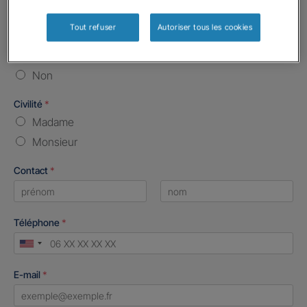
Vos informations :
Tout refuser
Autoriser tous les cookies
Etes-vous déjà client Gan assurances ?
*
Oui
Non
Civilité
*
Madame
Monsieur
Contact
*
First
Last
Téléphone
*
United
States
E-mail
*
+1