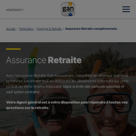
ASSISTANCE ?
Accueil
Particuliers
Epargne & Retraite
Assurance Retraite complémentaire
Assurance
Retraite
Avec l’assurance Retraite Gan Assurances, complétez les revenus que vous
percevrez à la retraite tout en déduisant les versements effectués sur votre
contrat de votre revenu imposable
(dans la limite des plafonds autorisés et
sauf option contraire)
.
Votre Agent général est à votre disposition pour répondre à toutes vos
questions sur la retraite.