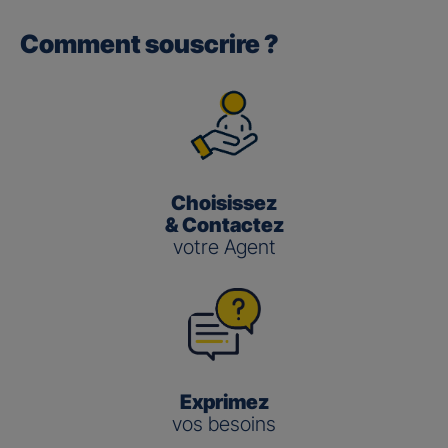
Comment souscrire ?
Gan performance retraite/retraite
pro
(3)
Le taux de Participation aux Bénéfices
pour les contrats
Gan Performance retraite/retraite pro s’établit à 2,00 %
pour 2025.
Choisissez
Gan nouvelle vie
& Contactez
votre Agent
(3)
Le taux de Participation aux Bénéfices
pour le contrat
Gan Nouvelle Vie s’établit à :
3,50 % pour 2025 pour le fonds en euros en
gestion pilotée
2,00 % pour 2025 pour le fonds en euros en
gestion libre
Exprimez
vos besoins