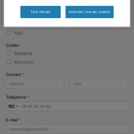
Vos informations :
Tout refuser
Autoriser tous les cookies
Etes-vous déjà client Gan assurances ?
*
Oui
Non
Civilité
*
Madame
Monsieur
Contact
*
First
Last
Téléphone
*
United
States
E-mail
*
+1