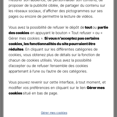
Percevoir un complément de revenu régulier à la
proposer de la publicité ciblée, de partager du contenu sur
retraite
les réseaux sociaux, d'afficher des pictogrammes sur ses
Percevoir un capital
pages ou encore de permettre la lecture de vidéos.
Autre besoin
Vous avez la possibilité de refuser le dépôt de
tout
ou
partie
des cookies
en appuyant le bouton « Tout refuser » ou «
Etes-vous déjà titulaire d’un contrat Retraite ?
*
Gérer mes cookies ».
Si vous n’acceptez pas certains
Oui
cookies, les fonctionnalités du site pourraient être
Non
réduites
. En cliquant sur les différentes catégories de
cookies, vous obtenez plus de détails sur la fonction de
Quel est votre statut professionnel ?
*
chacun de cookies utilisés. Vous avez la possibilité
TNS (Travailleur non salarié)
d’accepter ou de refuser l’ensemble des cookies
appartenant à l’une ou l’autre de ces catégories.
Salarié
Autre
Vous pouvez revenir sur cette interface, à tout moment, et
modifier vos préférences en cliquant sur le lien
Gérer mes
Le saviez-vous ?
cookies
situé en bas de page.
Le PER individuel est un produit d'épargne à long terme qui vous permet d'obtenir une
retraite complémentaire, sous la forme d'une rente ou d'un capital et en cas de décès,
le capital est versé à vos héritiers sans droit de succession dans les
limites et conditions
légales.
Gérer mes cookies