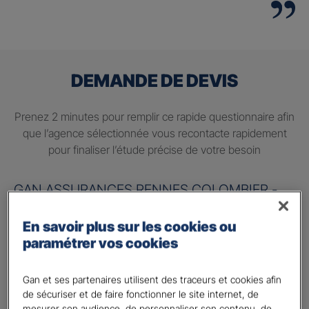
DEMANDE DE DEVIS
Prenez 2 minutes pour remplir ce rapide questionnaire afin
que l’agence sélectionnée vous recontacte rapidement
pour finaliser l’étude précise de votre besoin
GAN ASSURANCES RENNES COLOMBIER -
Leprince & associés
En savoir plus sur les cookies ou
Information sur votre besoin :
paramétrer vos cookies
Quels sont vos besoins ?
*
Gan et ses partenaires utilisent des traceurs et cookies afin
Préparer ma retraite
de sécuriser et de faire fonctionner le site internet, de
mesurer son audience, de personnaliser son contenu, de