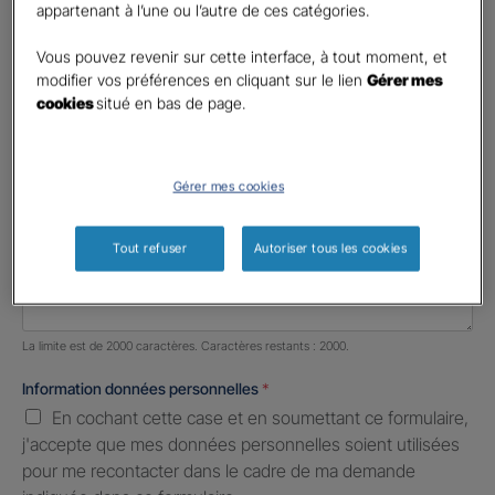
appartenant à l’une ou l’autre de ces catégories.
Profession libérale
Vous pouvez revenir sur cette interface, à tout moment, et
Téléphone
*
modifier vos préférences en cliquant sur le lien
Gérer mes
cookies
situé en bas de page.
United
States
E-mail
*
+1
Gérer mes cookies
Informations complémentaires (facultatif)
Tout refuser
Autoriser tous les cookies
Nombre de caractères restants :
2000 caractères restants
La limite est de 2000 caractères. Caractères restants : 2000.
Information données personnelles
*
En cochant cette case et en soumettant ce formulaire,
j'accepte que mes données personnelles soient utilisées
pour me recontacter dans le cadre de ma demande