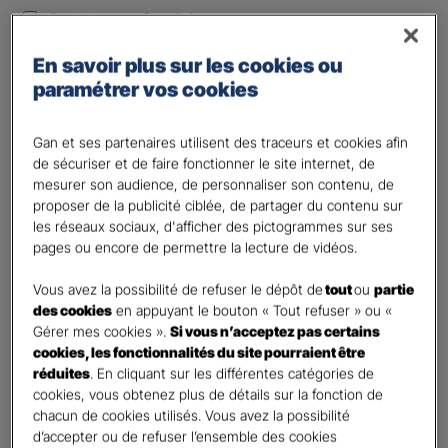
Optimiser ma fiscalité
Autre besoin
En savoir plus sur les cookies ou
Plusieurs choix possibles
paramétrer vos cookies
Vos informations :
Gan et ses partenaires utilisent des traceurs et cookies afin
Etes-vous déjà client Gan assurances ?
*
de sécuriser et de faire fonctionner le site internet, de
mesurer son audience, de personnaliser son contenu, de
Oui
proposer de la publicité ciblée, de partager du contenu sur
Non
les réseaux sociaux, d'afficher des pictogrammes sur ses
pages ou encore de permettre la lecture de vidéos.
Civilité
*
Madame
Vous avez la possibilité de refuser le dépôt de
tout
ou
partie
des cookies
en appuyant le bouton « Tout refuser » ou «
Monsieur
Gérer mes cookies ».
Si vous n’acceptez pas certains
cookies, les fonctionnalités du site pourraient être
Contact
*
réduites
. En cliquant sur les différentes catégories de
cookies, vous obtenez plus de détails sur la fonction de
First
Last
chacun de cookies utilisés. Vous avez la possibilité
Votre profession
d’accepter ou de refuser l’ensemble des cookies