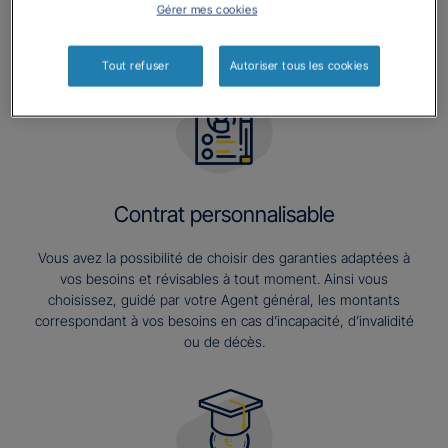
Les
+
de
Gérer mes cookies
l’assurance
Prévoyance*
Tout refuser
Autoriser tous les cookies
Contrat personnalisable
Vous avez la possibilité de choisir des garanties adaptées à
vos besoins et révisables à tout moment. Ainsi vous
choisissez, guidé par votre Agent général, les montants
correspondant à vos besoins en cas d’incapacité, d’invalidité
ou de décès.