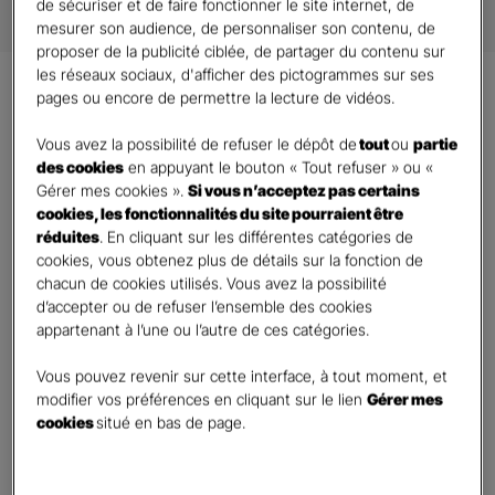
de sécuriser et de faire fonctionner le site internet, de
mesurer son audience, de personnaliser son contenu, de
proposer de la publicité ciblée, de partager du contenu sur
les réseaux sociaux, d'afficher des pictogrammes sur ses
pages ou encore de permettre la lecture de vidéos.
Les
atouts
de
Vous avez la possibilité de refuser le dépôt de
tout
ou
partie
l’assurance
Prévoyance
des cookies
en appuyant le bouton « Tout refuser » ou «
Gérer mes cookies ».
Si vous n’acceptez pas certains
​La prévoyance est une démarche essentielle pour
cookies, les fonctionnalités du site pourraient être
sécuriser votre avenir financier et celui de vos proches
réduites
. En cliquant sur les différentes catégories de
cookies, vous obtenez plus de détails sur la fonction de
face aux aléas de la vie. Elle englobe un ensemble de
chacun de cookies utilisés. Vous avez la possibilité
garanties visant à compenser les pertes de revenus
d’accepter ou de refuser l’ensemble des cookies
résultant d’événements tels que l’incapacité de travail,
appartenant à l’une ou l’autre de ces catégories.
l’invalidité ou le décès.
Vous pouvez revenir sur cette interface, à tout moment, et
modifier vos préférences en cliquant sur le lien
Gérer mes
cookies
situé en bas de page.