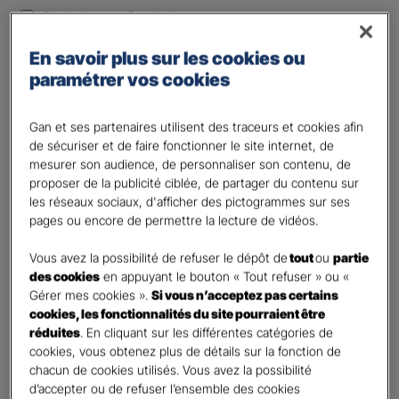
Optimiser ma fiscalité
Autre besoin
En savoir plus sur les cookies ou
Plusieurs choix possibles
paramétrer vos cookies
Vos informations :
Gan et ses partenaires utilisent des traceurs et cookies afin
Etes-vous déjà client Gan assurances ?
*
de sécuriser et de faire fonctionner le site internet, de
mesurer son audience, de personnaliser son contenu, de
Oui
proposer de la publicité ciblée, de partager du contenu sur
Non
les réseaux sociaux, d'afficher des pictogrammes sur ses
pages ou encore de permettre la lecture de vidéos.
Civilité
*
Madame
Vous avez la possibilité de refuser le dépôt de
tout
ou
partie
des cookies
en appuyant le bouton « Tout refuser » ou «
Monsieur
Gérer mes cookies ».
Si vous n’acceptez pas certains
cookies, les fonctionnalités du site pourraient être
Contact
*
réduites
. En cliquant sur les différentes catégories de
cookies, vous obtenez plus de détails sur la fonction de
First
Last
chacun de cookies utilisés. Vous avez la possibilité
Votre profession
d’accepter ou de refuser l’ensemble des cookies