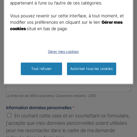
appartenant à l’une ou l’autre de ces catégories.
Profession libérale
Vous pouvez revenir sur cette interface, à tout moment, et
Téléphone
*
modifier vos préférences en cliquant sur le lien
Gérer mes
cookies
situé en bas de page.
United
States
E-mail
*
+1
Gérer mes cookies
Informations complémentaires (facultatif)
Tout refuser
Autoriser tous les cookies
Nombre de caractères restants :
2000 caractères restants
La limite est de 2000 caractères. Caractères restants : 2000.
Information données personnelles
*
En cochant cette case et en soumettant ce formulaire,
j'accepte que mes données personnelles soient utilisées
pour me recontacter dans le cadre de ma demande