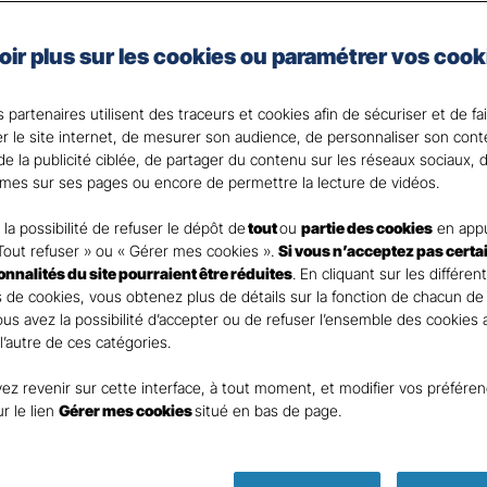
oir plus sur les cookies ou paramétrer vos cook
e vie et celui de vos proches en cas de coup dur fait par
la solution.
 partenaires utilisent des traceurs et cookies afin de sécuriser et de fa
 votre disposition pour répondre à toutes vos questi
er le site internet, de mesurer son audience, de personnaliser son con
e la publicité ciblée, de partager du contenu sur les réseaux sociaux, d
mes sur ses pages ou encore de permettre la lecture de vidéos.
la possibilité de refuser le dépôt de
tout
ou
partie des cookies
en appu
Tout refuser » ou « Gérer mes cookies ».
Si vous n’acceptez pas certa
ionnalités du site pourraient être réduites
. En cliquant sur les différen
 de cookies, vous obtenez plus de détails sur la fonction de chacun de
Vous avez la possibilité d’accepter ou de refuser l’ensemble des cookies
 l’autre de ces catégories.
ez revenir sur cette interface, à tout moment, et modifier vos préfére
Parole
ur le lien
Gérer mes cookies
situé en bas de page.
d’expert !