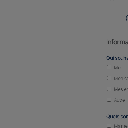
Informa
Qui souha
Moi
Mon co
Mes en
Autre
Quels son
Mainte