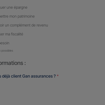
tuer une épargne
ettre mon patrimoine
oir un complément de revenu
er ma fiscalité
besoin
x possibles
ormations :
 déjà client Gan assurances ?
*