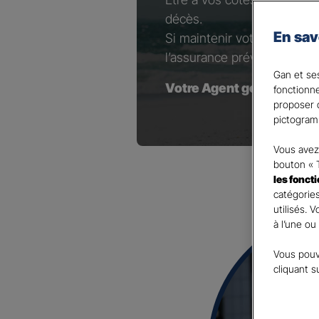
décès.
En sav
Si maintenir votre niveau d
l’assurance prévoyance est 
Gan et ses
Votre Agent général est à
fonctionn
proposer d
pictogram
Vous avez 
bouton « 
les fonct
catégories
utilisés. 
à l’une ou
Vous pouv
cliquant s