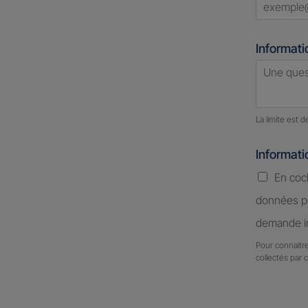
Informati
Nombre d
La limite est 
Informat
En coc
données pe
demande in
Pour connaitre
collectés par 