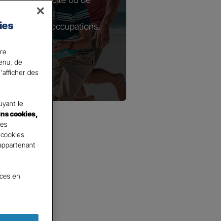
ies
tie de vos préoccupations,
ire
ons.
tenu, de
'afficher des
yant le
ins cookies,
tes
 cookies
 appartenant
nces en