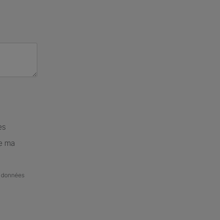
es
de ma
de données