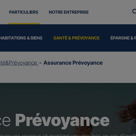
PARTICULIERS
NOTRE ENTREPRISE
HABITATIONS & BIENS
SANTÉ & PRÉVOYANCE
ÉPARGNE & 
nté&Prévoyance
Assurance Prévoyance
ce
Prévoyance
rver vos revenus et protéger vos proches en cas d’invali