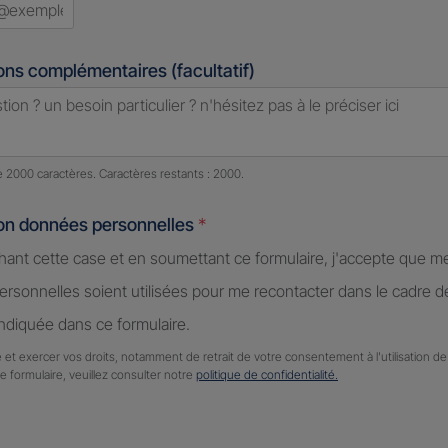
ons complémentaires (facultatif)
e caractères restants :
2000 caractères restants
de 2000 caractères. Caractères restants : 2000.
ion données personnelles
*
hant cette case et en soumettant ce formulaire, j'accepte que m
rsonnelles soient utilisées pour me recontacter dans le cadre 
diquée dans ce formulaire.
 et exercer vos droits, notamment de retrait de votre consentement à l'utilisation 
ce formulaire, veuillez consulter notre
politique de confidentialité.