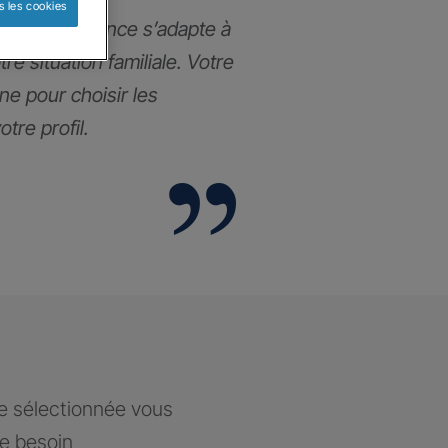
s les cookies
ance prévoyance s’adapte à
re situation familiale. Votre
e pour choisir les
tre profil.
ce sélectionnée vous
re besoin