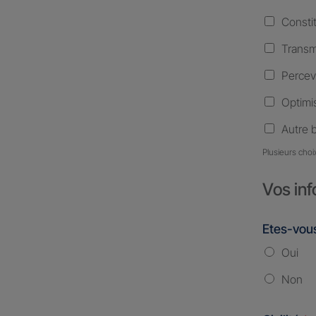
Consti
Transm
Percev
Optimis
Autre 
Plusieurs choi
Vos inf
Etes-vous
Oui
Non