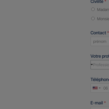
Civilité
*
Mada
Monsi
Contact
*
First
Votre pro
Professio
Télépho
Unite
States
E-mail
*
+1