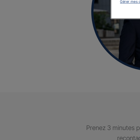
Gérer mes 
Prenez 3 minutes po
recontac