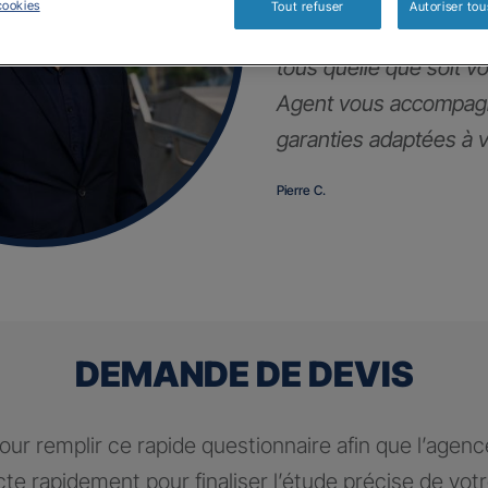
cookies
Tout refuser
Autoriser tou
Notre contrat d’assur
tous quelle que soit vot
Agent vous accompagn
garanties adaptées à vo
Pierre C.
DEMANDE DE DEVIS
ur remplir ce rapide questionnaire afin que l’agen
te rapidement pour finaliser l’étude précise de vot