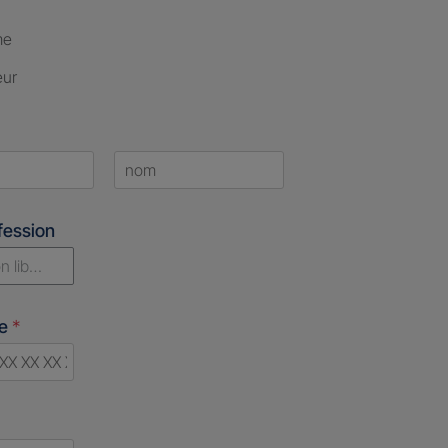
me
eur
Last
fession
n libérale
ne
*
d