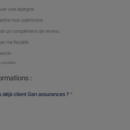
tuer une épargne
ettre mon patrimoine
oir un complément de revenu
er ma fiscalité
besoin
x possibles
ormations :
 déjà client Gan assurances ?
*