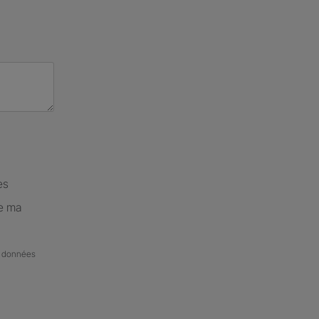
es
de ma
de données