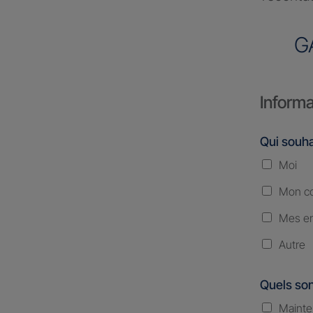
G
Informa
Qui souha
Moi
Mon co
Mes en
Autre
Quels son
Mainte