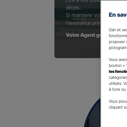
décès.
En sav
Si maintenir votre niveau d
l’assurance prévoyance est 
Gan et ses
Votre Agent général est à
fonctionn
proposer d
pictogram
Vous avez 
bouton « 
les fonct
catégories
utilisés. 
à l’une ou
Vous pouv
cliquant s