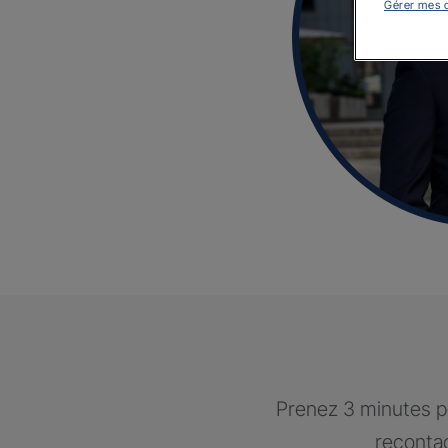
Gérer mes 
Prenez 3 minutes po
recontac