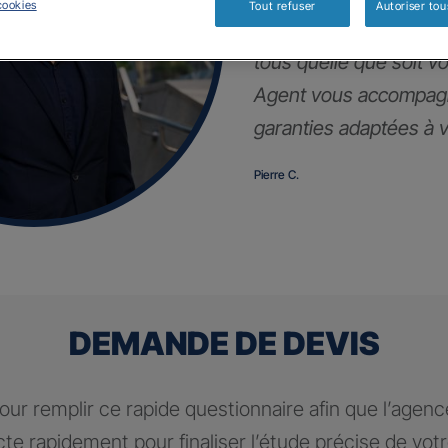
cookies
Tout refuser
Autoriser tou
Notre contrat d’assur
tous quelle que soit vot
Agent vous accompagn
garanties adaptées à vo
Pierre C.
DEMANDE DE DEVIS
ur remplir ce rapide questionnaire afin que l’agen
te rapidement pour finaliser l’étude précise de vot