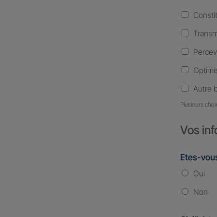
Consti
Transm
Percev
Optimis
Autre 
Plusieurs choi
Vos inf
Etes-vous
Oui
Non