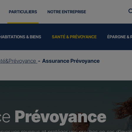
PARTICULIERS
NOTRE ENTREPRISE
HABITATIONS & BIENS
SANTÉ & PRÉVOYANCE
ÉPARGNE & 
nté&Prévoyance
Assurance Prévoyance
ce
Prévoyance
rver vos revenus et protéger vos proches en cas d’invali