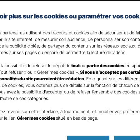
oir plus sur les cookies ou paramétrer vos cook
e vie et celui de vos proches en cas de coup dur fait par
la solution.
 partenaires utilisent des traceurs et cookies afin de sécuriser et de fa
 votre disposition pour répondre à toutes vos questi
er le site internet, de mesurer son audience, de personnaliser son con
e la publicité ciblée, de partager du contenu sur les réseaux sociaux, d
mes sur ses pages ou encore de permettre la lecture de vidéos.
la possibilité de refuser le dépôt de
tout
ou
partie des cookies
en appu
Tout refuser » ou « Gérer mes cookies ».
Si vous n’acceptez pas certa
ionnalités du site pourraient être réduites
. En cliquant sur les différen
 de cookies, vous obtenez plus de détails sur la fonction de chacun de
Vous avez la possibilité d’accepter ou de refuser l’ensemble des cookies
 l’autre de ces catégories.
ez revenir sur cette interface, à tout moment, et modifier vos préfére
Parole
ur le lien
Gérer mes cookies
situé en bas de page.
d’expert !