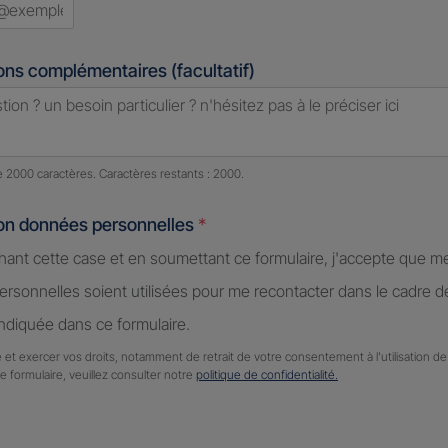
ons complémentaires (facultatif)
e caractères restants :
2000 caractères restants
de 2000 caractères. Caractères restants : 2000.
ion données personnelles
*
hant cette case et en soumettant ce formulaire, j'accepte que m
rsonnelles soient utilisées pour me recontacter dans le cadre 
diquée dans ce formulaire.
 et exercer vos droits, notamment de retrait de votre consentement à l'utilisation 
ce formulaire, veuillez consulter notre
politique de confidentialité.