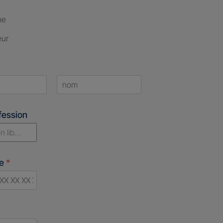
me
eur
Last
fession
n libérale
ne
*
d