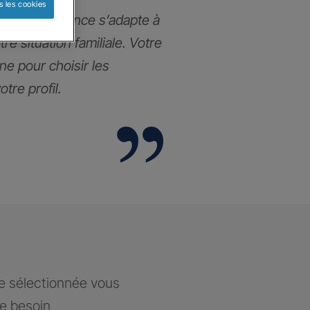
s les cookies
ance prévoyance s’adapte à
re situation familiale. Votre
e pour choisir les
tre profil.
ce sélectionnée vous
re besoin