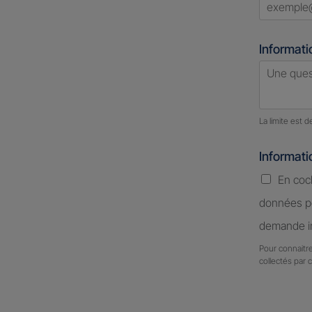
Informati
Nombre d
La limite est 
Informat
En coc
données pe
demande in
Pour connaitre
collectés par 