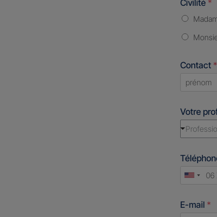
Civilité
*
Mada
Monsi
Contact
*
First
Votre pro
Professio
Télépho
Unite
States
E-mail
*
+1