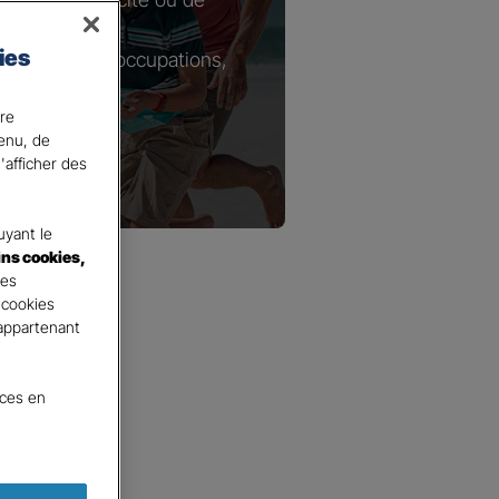
ies
tie de vos préoccupations,
ire
ons.
tenu, de
'afficher des
yant le
ins cookies,
tes
 cookies
 appartenant
nces en