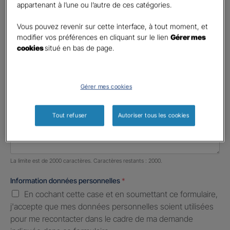
appartenant à l’une ou l’autre de ces catégories.
Profession libérale
Vous pouvez revenir sur cette interface, à tout moment, et
Téléphone
*
modifier vos préférences en cliquant sur le lien
Gérer mes
cookies
situé en bas de page.
United
States
E-mail
*
+1
Gérer mes cookies
Informations complémentaires (facultatif)
Tout refuser
Autoriser tous les cookies
Nombre de caractères restants :
2000 caractères restants
La limite est de 2000 caractères. Caractères restants : 2000.
Information données personnelles
*
En cochant cette case et en soumettant ce formulaire,
j'accepte que mes données personnelles soient utilisées
pour me recontacter dans le cadre de ma demande