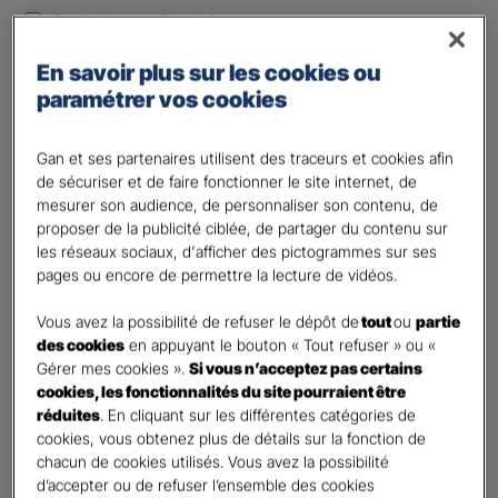
Optimiser ma fiscalité
Autre besoin
En savoir plus sur les cookies ou
Plusieurs choix possibles
paramétrer vos cookies
Vos informations :
Gan et ses partenaires utilisent des traceurs et cookies afin
Etes-vous déjà client Gan assurances ?
*
de sécuriser et de faire fonctionner le site internet, de
mesurer son audience, de personnaliser son contenu, de
Oui
proposer de la publicité ciblée, de partager du contenu sur
Non
les réseaux sociaux, d'afficher des pictogrammes sur ses
pages ou encore de permettre la lecture de vidéos.
Civilité
*
Madame
Vous avez la possibilité de refuser le dépôt de
tout
ou
partie
des cookies
en appuyant le bouton « Tout refuser » ou «
Monsieur
Gérer mes cookies ».
Si vous n’acceptez pas certains
cookies, les fonctionnalités du site pourraient être
Contact
*
réduites
. En cliquant sur les différentes catégories de
cookies, vous obtenez plus de détails sur la fonction de
First
Last
chacun de cookies utilisés. Vous avez la possibilité
Votre profession
d’accepter ou de refuser l’ensemble des cookies