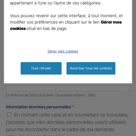
appartenant à l’une ou l’autre de ces catégories.
Profession libérale
Vous pouvez revenir sur cette interface, à tout moment, et
Téléphone
*
modifier vos préférences en cliquant sur le lien
Gérer mes
cookies
situé en bas de page.
United
States
E-mail
*
+1
Gérer mes cookies
Informations complémentaires (facultatif)
Tout refuser
Autoriser tous les cookies
Nombre de caractères restants :
2000 caractères restants
La limite est de 2000 caractères. Caractères restants : 2000.
Information données personnelles
*
En cochant cette case et en soumettant ce formulaire,
j'accepte que mes données personnelles soient utilisées
pour me recontacter dans le cadre de ma demande