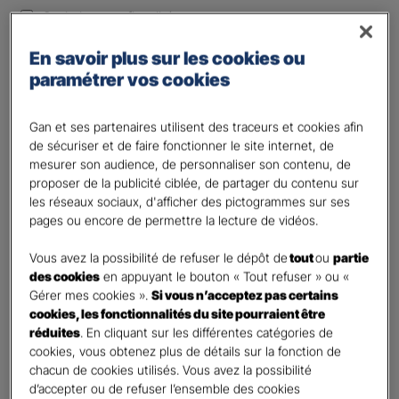
Optimiser ma fiscalité
Autre besoin
En savoir plus sur les cookies ou
Plusieurs choix possibles
paramétrer vos cookies
Vos informations :
Gan et ses partenaires utilisent des traceurs et cookies afin
Etes-vous déjà client Gan assurances ?
*
de sécuriser et de faire fonctionner le site internet, de
mesurer son audience, de personnaliser son contenu, de
Oui
proposer de la publicité ciblée, de partager du contenu sur
Non
les réseaux sociaux, d'afficher des pictogrammes sur ses
pages ou encore de permettre la lecture de vidéos.
Civilité
*
Madame
Vous avez la possibilité de refuser le dépôt de
tout
ou
partie
des cookies
en appuyant le bouton « Tout refuser » ou «
Monsieur
Gérer mes cookies ».
Si vous n’acceptez pas certains
cookies, les fonctionnalités du site pourraient être
Contact
*
réduites
. En cliquant sur les différentes catégories de
cookies, vous obtenez plus de détails sur la fonction de
First
Last
chacun de cookies utilisés. Vous avez la possibilité
Votre profession
d’accepter ou de refuser l’ensemble des cookies