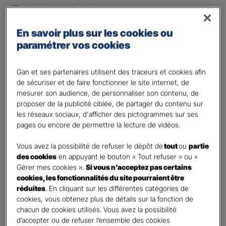
Optimiser ma fiscalité
Autre besoin
En savoir plus sur les cookies ou
Plusieurs choix possibles
paramétrer vos cookies
Vos informations :
Gan et ses partenaires utilisent des traceurs et cookies afin
Etes-vous déjà client Gan assurances ?
*
de sécuriser et de faire fonctionner le site internet, de
mesurer son audience, de personnaliser son contenu, de
Oui
proposer de la publicité ciblée, de partager du contenu sur
Non
les réseaux sociaux, d'afficher des pictogrammes sur ses
pages ou encore de permettre la lecture de vidéos.
Civilité
*
Madame
Vous avez la possibilité de refuser le dépôt de
tout
ou
partie
des cookies
en appuyant le bouton « Tout refuser » ou «
Monsieur
Gérer mes cookies ».
Si vous n’acceptez pas certains
cookies, les fonctionnalités du site pourraient être
Contact
*
réduites
. En cliquant sur les différentes catégories de
cookies, vous obtenez plus de détails sur la fonction de
First
Last
chacun de cookies utilisés. Vous avez la possibilité
Votre profession
d’accepter ou de refuser l’ensemble des cookies