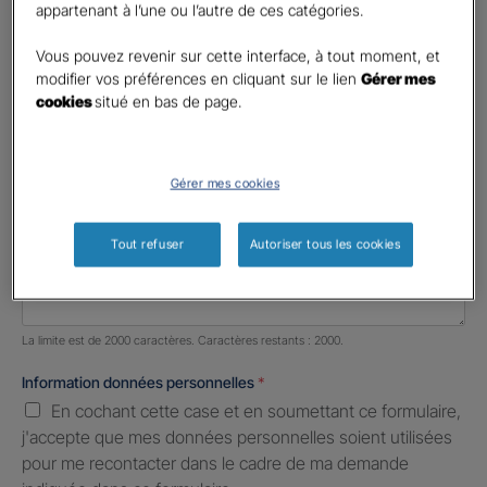
appartenant à l’une ou l’autre de ces catégories.
Profession libérale
Vous pouvez revenir sur cette interface, à tout moment, et
Téléphone
*
modifier vos préférences en cliquant sur le lien
Gérer mes
cookies
situé en bas de page.
No
country
E-mail
*
selected
Gérer mes cookies
Informations complémentaires (facultatif)
Tout refuser
Autoriser tous les cookies
Nombre de caractères restants :
2000 caractères restants
La limite est de 2000 caractères. Caractères restants : 2000.
Information données personnelles
*
En cochant cette case et en soumettant ce formulaire,
j'accepte que mes données personnelles soient utilisées
pour me recontacter dans le cadre de ma demande