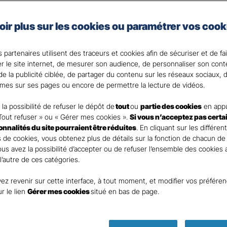
oir plus sur les cookies ou paramétrer vos cook
e vie et celui de vos proches en cas de coup dur fait par
la solution.
 partenaires utilisent des traceurs et cookies afin de sécuriser et de fa
 votre disposition pour répondre à toutes vos questi
er le site internet, de mesurer son audience, de personnaliser son con
e la publicité ciblée, de partager du contenu sur les réseaux sociaux, d
mes sur ses pages ou encore de permettre la lecture de vidéos.
la possibilité de refuser le dépôt de
tout
ou
partie des cookies
en appu
Tout refuser » ou « Gérer mes cookies ».
Si vous n’acceptez pas certa
ionnalités du site pourraient être réduites
. En cliquant sur les différen
 de cookies, vous obtenez plus de détails sur la fonction de chacun de
Vous avez la possibilité d’accepter ou de refuser l’ensemble des cookies
 l’autre de ces catégories.
ez revenir sur cette interface, à tout moment, et modifier vos préfére
Parole
ur le lien
Gérer mes cookies
situé en bas de page.
d’expert !