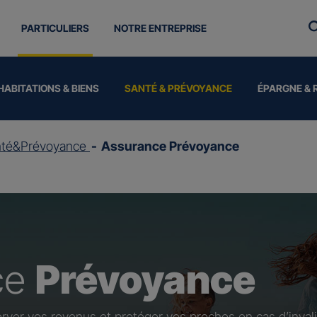
PARTICULIERS
NOTRE ENTREPRISE
HABITATIONS & BIENS
SANTÉ & PRÉVOYANCE
ÉPARGNE & 
nté&Prévoyance
Assurance Prévoyance
ce
Prévoyance
rver vos revenus et protéger vos proches en cas d’invali