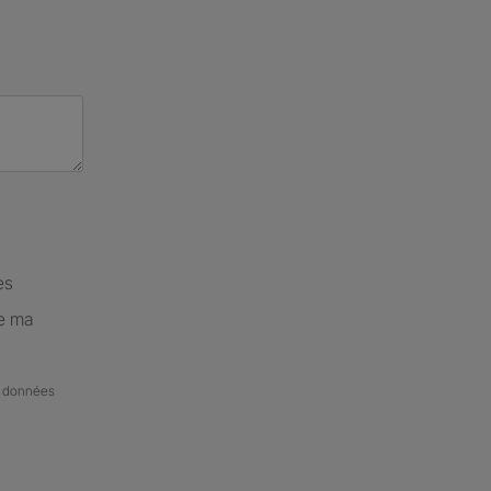
es
de ma
de données