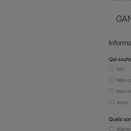
GA
Informa
Qui souha
Moi
Mon co
Mes en
Autre
Quels son
Mainte