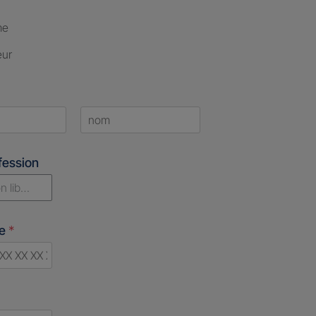
me
eur
Last
fession
n libérale
ne
*
d