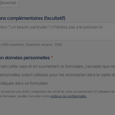
ons complémentaires (facultatif)
e caractères restants :
2000 caractères restants
de 2000 caractères. Caractères restants : 2000.
ion données personnelles
*
hant cette case et en soumettant ce formulaire, j'accepte que m
rsonnelles soient utilisées pour me recontacter dans le cadre 
diquée dans ce formulaire.
 et exercer vos droits, notamment de retrait de votre consentement à l'utilisation 
ce formulaire, veuillez consulter notre
politique de confidentialité.