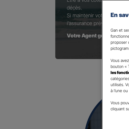
décès.
En sav
Si maintenir votre niveau d
l’assurance prévoyance est 
Gan et ses
Votre Agent général est à
fonctionn
proposer d
pictogram
Vous avez 
bouton « 
les fonct
catégories
utilisés. 
à l’une ou
Vous pouv
cliquant s