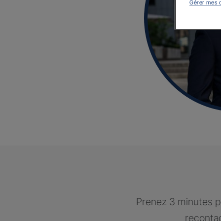
Gérer mes 
Prenez 3 minutes po
recontac