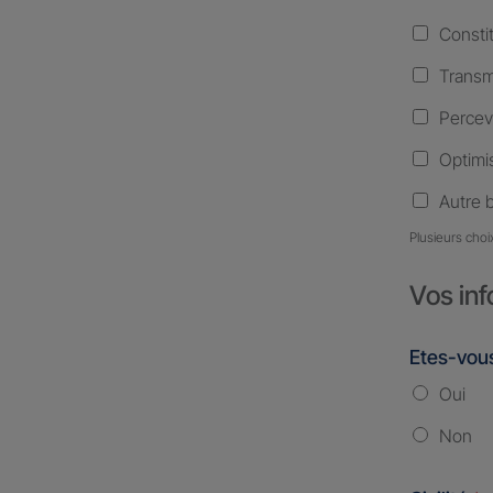
Consti
Transm
Percev
Optimis
Autre 
Plusieurs choi
Vos inf
Etes-vous
Oui
Non