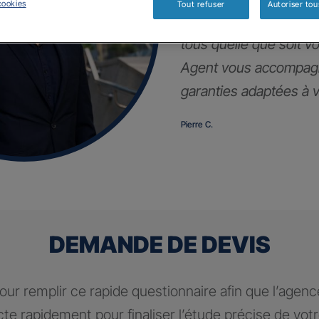
cookies
Tout refuser
Autoriser tou
Notre contrat d’assur
tous quelle que soit vot
Agent vous accompagn
garanties adaptées à vo
Pierre C.
DEMANDE DE DEVIS
ur remplir ce rapide questionnaire afin que l’agen
te rapidement pour finaliser l’étude précise de vot