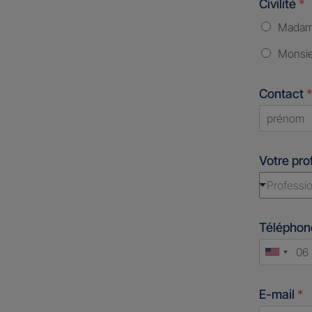
Civilité
*
Mada
Monsi
Contact
*
First
Votre pro
Professio
Télépho
Unite
States
E-mail
*
+1