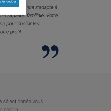
s les cookies
ance prévoyance s’adapte à
re situation familiale. Votre
e pour choisir les
tre profil.
ce sélectionnée vous
re besoin