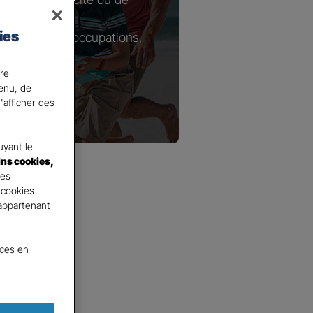
ies
tie de vos préoccupations,
ire
ons.
tenu, de
'afficher des
yant le
ins cookies,
tes
 cookies
 appartenant
nces en