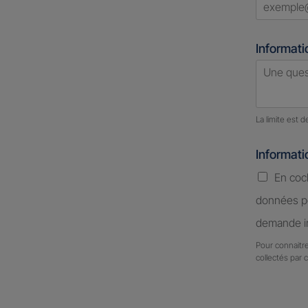
Informati
Nombre d
La limite est 
Informat
En coc
données pe
demande in
Pour connaitre
collectés par 