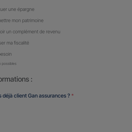
tuer une épargne
ettre mon patrimoine
oir un complément de revenu
er ma fiscalité
besoin
x possibles
ormations :
 déjà client Gan assurances ?
*