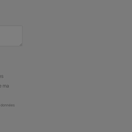
es
de ma
de données