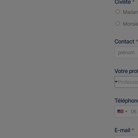
Civilité
*
Mada
Monsi
Contact
*
First
Votre pro
Professio
Télépho
Unite
States
E-mail
*
+1