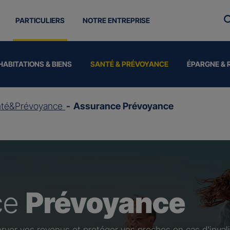
PARTICULIERS
NOTRE ENTREPRISE
HABITATIONS & BIENS
SANTÉ & PRÉVOYANCE
ÉPARGNE & 
nté&Prévoyance
Assurance Prévoyance
ce
Prévoyance
rver vos revenus et protéger vos proches en cas d’invali