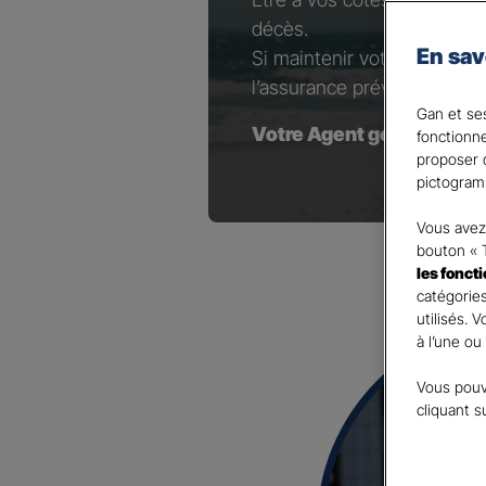
décès.
En sav
Si maintenir votre niveau d
l’assurance prévoyance est 
Gan et ses
Votre Agent général est à
fonctionn
proposer d
pictogram
Vous avez 
bouton « 
les fonct
catégories
utilisés. 
à l’une ou
Vous pouv
cliquant s