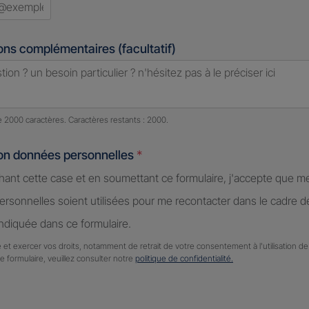
ons complémentaires (facultatif)
e caractères restants :
2000 caractères restants
de 2000 caractères. Caractères restants : 2000.
ion données personnelles
*
hant cette case et en soumettant ce formulaire, j'accepte que m
rsonnelles soient utilisées pour me recontacter dans le cadre 
diquée dans ce formulaire.
 et exercer vos droits, notamment de retrait de votre consentement à l'utilisation 
ce formulaire, veuillez consulter notre
politique de confidentialité.