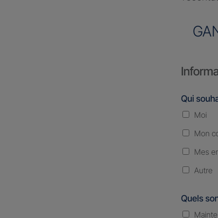
GA
Informa
Qui souha
Moi
Mon co
Mes en
Autre
Quels son
Mainte