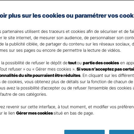
oir plus sur les cookies ou paramétrer vos cook
e vie et celui de vos proches en cas de coup dur fait par
la solution.
 partenaires utilisent des traceurs et cookies afin de sécuriser et de fa
 votre disposition pour répondre à toutes vos questi
er le site internet, de mesurer son audience, de personnaliser son con
e la publicité ciblée, de partager du contenu sur les réseaux sociaux, d
mes sur ses pages ou encore de permettre la lecture de vidéos.
la possibilité de refuser le dépôt de
tout
ou
partie des cookies
en appu
Tout refuser » ou « Gérer mes cookies ».
Si vous n’acceptez pas certa
ionnalités du site pourraient être réduites
. En cliquant sur les différen
 de cookies, vous obtenez plus de détails sur la fonction de chacun de
Vous avez la possibilité d’accepter ou de refuser l’ensemble des cookies
 l’autre de ces catégories.
ez revenir sur cette interface, à tout moment, et modifier vos préfére
Parole
ur le lien
Gérer mes cookies
situé en bas de page.
d’expert !