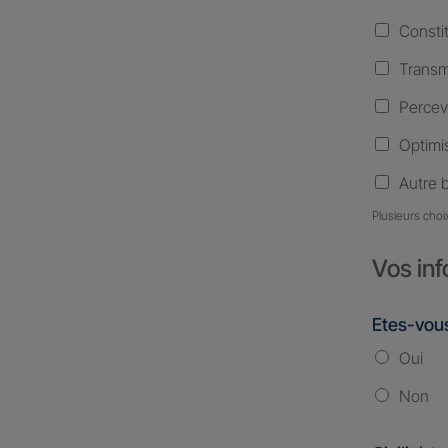
Consti
Transm
Percev
Optimis
Autre 
Plusieurs choi
Vos inf
Etes-vous
Oui
Non