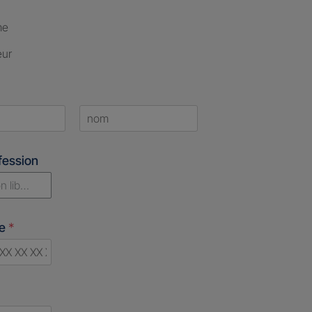
me
eur
Last
fession
n libérale
ne
*
d