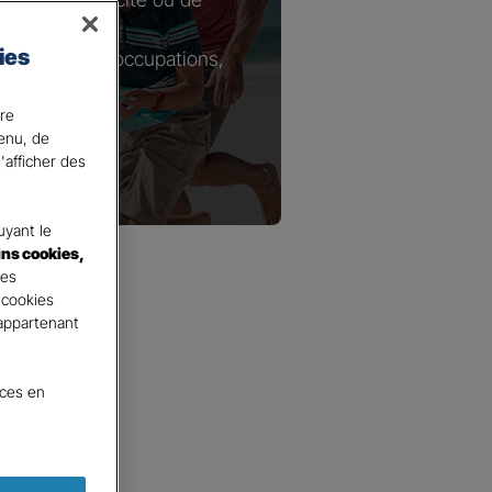
ies
tie de vos préoccupations,
ire
ons.
tenu, de
'afficher des
yant le
ins cookies,
tes
 cookies
 appartenant
nces en