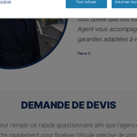
cookies
Tout refuser
Autoriser tou
Notre contrat d’assur
tous quelle que soit vot
Agent vous accompagn
garanties adaptées à vo
Pierre C.
DEMANDE DE DEVIS
ur remplir ce rapide questionnaire afin que l’agen
te rapidement pour finaliser l’étude précise de vot