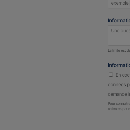
Informati
Nombre d
La limite est 
Informat
En coc
données pe
demande in
Pour connaitre
collectés par 