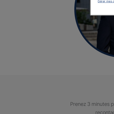
Gérer mes 
Prenez 3 minutes po
recontac