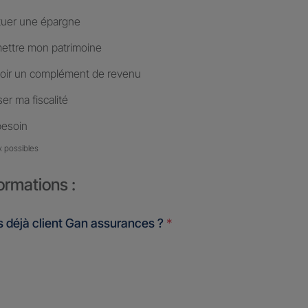
tuer une épargne
ettre mon patrimoine
oir un complément de revenu
er ma fiscalité
besoin
x possibles
ormations :
 déjà client Gan assurances ?
*