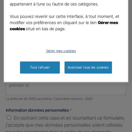
Votre profession
appartenant à l’une ou l’autre de ces catégories.
Profession libérale
Vous pouvez revenir sur cette interface, à tout moment, et
modifier vos préférences en cliquant sur le lien
Gérer mes
Téléphone
*
cookies
situé en bas de page.
United
States
E-mail
*
+1
Gérer mes cookies
Tout refuser
Autoriser tous les cookies
Informations complémentaires (facultatif)
Nombre de caractères restants :
2000 caractères restants
La limite est de 2000 caractères. Caractères restants : 2000.
Information données personnelles
*
En cochant cette case et en soumettant ce formulaire,
j'accepte que mes données personnelles soient utilisées