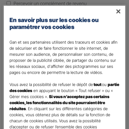
Percevoir un complément de revenu
Optimiser ma fiscalité
En savoir plus sur les cookies ou
Autre besoin
paramétrer vos cookies
Plusieurs choix possibles
Vos informations :
Gan et ses partenaires utilisent des traceurs et cookies afin
de sécuriser et de faire fonctionner le site internet, de
Etes-vous déjà client Gan assurances ?
*
mesurer son audience, de personnaliser son contenu, de
Oui
proposer de la publicité ciblée, de partager du contenu sur
les réseaux sociaux, d'afficher des pictogrammes sur ses
Non
pages ou encore de permettre la lecture de vidéos.
Civilité
*
Vous avez la possibilité de refuser le dépôt de
tout
ou
partie
Madame
des cookies
en appuyant le bouton « Tout refuser » ou «
Monsieur
Gérer mes cookies ».
Si vous n’acceptez pas certains
cookies, les fonctionnalités du site pourraient être
Contact
*
réduites
. En cliquant sur les différentes catégories de
cookies, vous obtenez plus de détails sur la fonction de
chacun de cookies utilisés. Vous avez la possibilité
First
Last
d’accepter ou de refuser l’ensemble des cookies