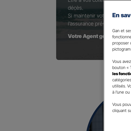
décès.
En sav
Si maintenir votre niveau d
l’assurance prévoyance est 
Gan et ses
Votre Agent général est à
fonctionn
proposer d
pictogram
Vous avez 
bouton « 
les fonct
catégories
utilisés. 
à l’une ou
Vous pouv
cliquant s