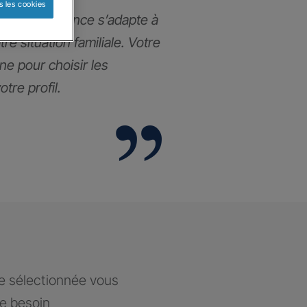
s les cookies
ance prévoyance s’adapte à
re situation familiale. Votre
e pour choisir les
tre profil.
ce sélectionnée vous
re besoin