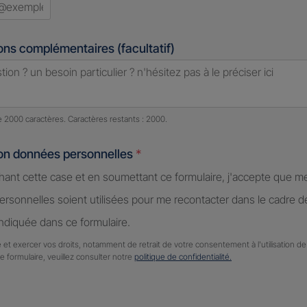
ons complémentaires (facultatif)
e caractères restants :
2000 caractères restants
de 2000 caractères. Caractères restants : 2000.
ion données personnelles
*
hant cette case et en soumettant ce formulaire, j'accepte que m
rsonnelles soient utilisées pour me recontacter dans le cadre 
diquée dans ce formulaire.
 et exercer vos droits, notamment de retrait de votre consentement à l'utilisation 
ce formulaire, veuillez consulter notre
politique de confidentialité.