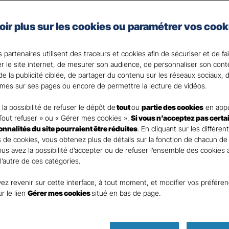
oir plus sur les cookies ou paramétrer vos cook
e vie et celui de vos proches en cas de coup dur fait par
la solution.
 partenaires utilisent des traceurs et cookies afin de sécuriser et de fa
 votre disposition pour répondre à toutes vos questi
er le site internet, de mesurer son audience, de personnaliser son con
e la publicité ciblée, de partager du contenu sur les réseaux sociaux, d
mes sur ses pages ou encore de permettre la lecture de vidéos.
la possibilité de refuser le dépôt de
tout
ou
partie des cookies
en appu
Tout refuser » ou « Gérer mes cookies ».
Si vous n’acceptez pas certa
ionnalités du site pourraient être réduites
. En cliquant sur les différen
 de cookies, vous obtenez plus de détails sur la fonction de chacun de
Vous avez la possibilité d’accepter ou de refuser l’ensemble des cookies
 l’autre de ces catégories.
ez revenir sur cette interface, à tout moment, et modifier vos préfére
Parole
ur le lien
Gérer mes cookies
situé en bas de page.
d’expert !