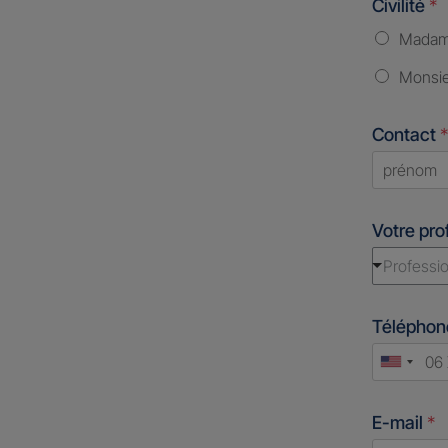
Civilité
*
Mada
Monsi
Contact
*
First
Votre pro
Professio
Télépho
Unite
States
E-mail
*
+1