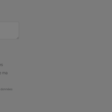
es
de ma
de données