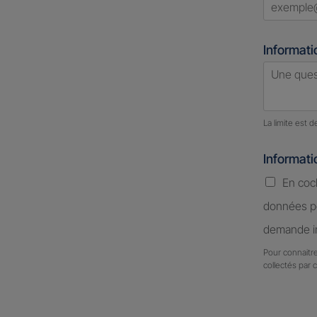
Informati
Nombre d
La limite est 
Informat
En coc
données pe
demande in
Pour connaitre
collectés par 