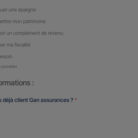
tuer une épargne
ettre mon patrimoine
oir un complément de revenu
er ma fiscalité
besoin
x possibles
ormations :
 déjà client Gan assurances ?
*