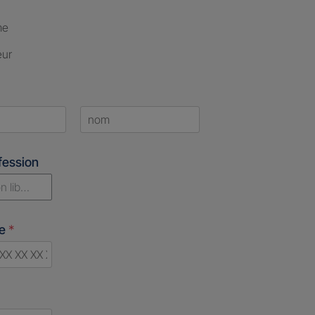
me
eur
Last
fession
n libérale
ne
*
d