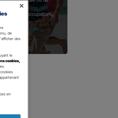
ies
tie de vos préoccupations,
ire
ons.
tenu, de
'afficher des
yant le
ins cookies,
tes
 cookies
 appartenant
nces en