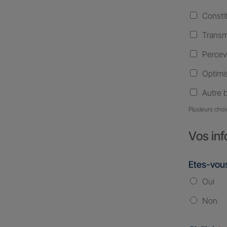
Consti
Transm
Percev
Optimis
Autre 
Plusieurs choi
Vos inf
Etes-vous
Oui
Non