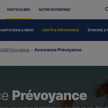
PARTICULIERS
NOTRE ENTREPRISE
HABITATIONS & BIENS
SANTÉ & PRÉVOYANCE
ÉPARGNE & 
nté&Prévoyance
Assurance Prévoyance
ce
Prévoyance
rver vos revenus et protéger vos proches en cas d’invali