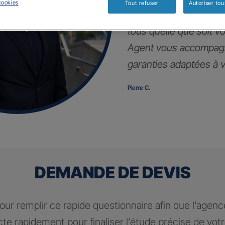
cookies
Tout refuser
Autoriser tou
Notre contrat d’assur
tous quelle que soit vot
Agent vous accompagn
garanties adaptées à vo
Pierre C.
DEMANDE DE DEVIS
ur remplir ce rapide questionnaire afin que l’agen
te rapidement pour finaliser l’étude précise de vot