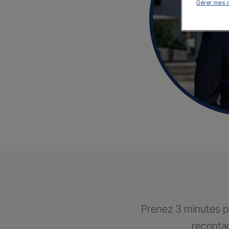
Gérer mes 
Prenez 3 minutes po
recontac