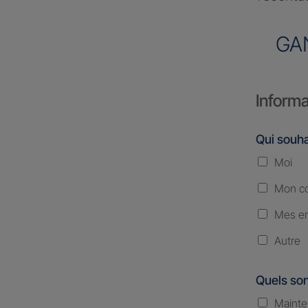
GA
Informa
Qui souha
Moi
Mon co
Mes en
Autre
Quels son
Mainte