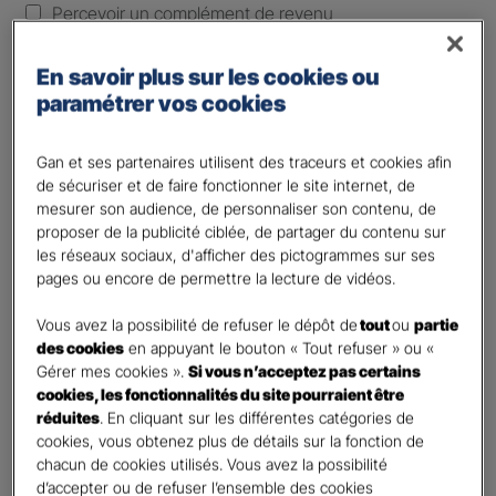
Percevoir un complément de revenu
Optimiser ma fiscalité
En savoir plus sur les cookies ou
Autre besoin
paramétrer vos cookies
Plusieurs choix possibles
Vos informations :
Gan et ses partenaires utilisent des traceurs et cookies afin
de sécuriser et de faire fonctionner le site internet, de
Etes-vous déjà client Gan assurances ?
*
mesurer son audience, de personnaliser son contenu, de
Oui
proposer de la publicité ciblée, de partager du contenu sur
les réseaux sociaux, d'afficher des pictogrammes sur ses
Non
pages ou encore de permettre la lecture de vidéos.
Civilité
*
Vous avez la possibilité de refuser le dépôt de
tout
ou
partie
Madame
des cookies
en appuyant le bouton « Tout refuser » ou «
Monsieur
Gérer mes cookies ».
Si vous n’acceptez pas certains
cookies, les fonctionnalités du site pourraient être
Contact
*
réduites
. En cliquant sur les différentes catégories de
cookies, vous obtenez plus de détails sur la fonction de
chacun de cookies utilisés. Vous avez la possibilité
First
Last
d’accepter ou de refuser l’ensemble des cookies