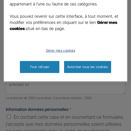
Votre profession
appartenant à l’une ou l’autre de ces catégories.
Profession libérale
Vous pouvez revenir sur cette interface, à tout moment, et
modifier vos préférences en cliquant sur le lien
Gérer mes
Téléphone
*
cookies
situé en bas de page.
United
States
E-mail
*
+1
Gérer mes cookies
Tout refuser
Autoriser tous les cookies
Informations complémentaires (facultatif)
Nombre de caractères restants :
2000 caractères restants
La limite est de 2000 caractères. Caractères restants : 2000.
Information données personnelles
*
En cochant cette case et en soumettant ce formulaire,
j'accepte que mes données personnelles soient utilisées